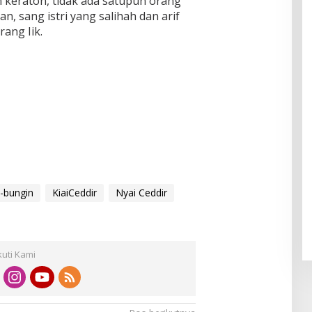
 keraton, tidak ada satupun orang
, sang istri yang salihah dan arif
ang Iik.
-bungin
KiaiCeddir
Nyai Ceddir
kuti Kami