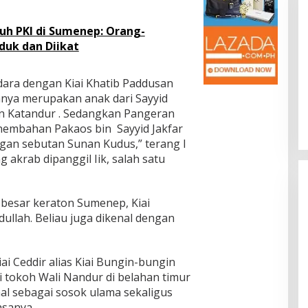
uh PKI di Sumenep: Orang-
duk dan Diikat
i Balik
Nyai Talaga, Saudara Kandung
dara dengan Kiai Khatib Paddusan
g Busok (Satwa
Bindara Saot
anya merupakan anak dari Sayyid
dura Bagian I)
as
|
18 Juli 2021
Di Headline, Hikayat, Kupas
|
12 Juli 2021
an Katandur . Sedangkan Pangeran
embahan Pakaos bin Sayyid Jakfar
ngan sebutan Sunan Kudus,” terang I
akrab dipanggil Iik, salah satu
 besar keraton Sumenep, Kiai
ullah. Beliau juga dikenal dengan
Kiai Ceddir alias Kiai Bungin-bungin
ri tokoh Wali Nandur di belahan timur
nal sebagai sosok ulama sekaligus
sanya.