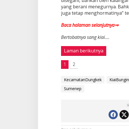
disegani, bahkan oleh kalangan
yang berani menegurnya. Bahkan
juga tetap menghormatinya” ter
Baca halaman selanjutnya⇒
Bertobatnya sang kiai….
Laman berikutnya
1
2
KecamatanDungkek
KiaiBungin
Sumenep
I