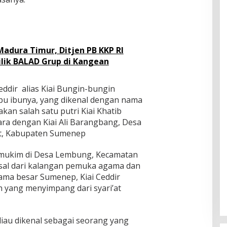
Madura Timur, Ditjen PB KKP RI
ilik BALAD Grup di Kangean
eddir alias Kiai Bungin-bungin
u ibunya, yang dikenal dengan nama
kan salah satu putri Kiai Khatib
ara dengan Kiai Ali Barangbang, Desa
et, Kabupaten Sumenep
ermukim di Desa Lembung, Kecamatan
sal dari kalangan pemuka agama dan
ama besar Sumenep, Kiai Ceddir
n yang menyimpang dari syari’at
liau dikenal sebagai seorang yang