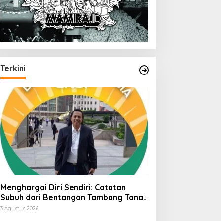
Terkini
Menghargai Diri Sendiri: Catatan
Subuh dari Bentangan Tambang Tanah
Jawa
3 Agustus 2026