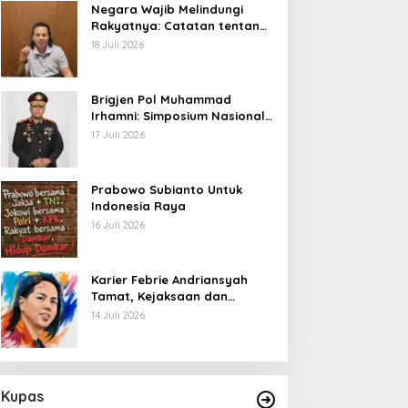
Negara Wajib Melindungi
Rakyatnya: Catatan tentang
Nasib Para Penambang
18 Juli 2026
Belerang Kawah Ijen
Brigjen Pol Muhammad
Irhamni: Simposium Nasional
Outlook Kejahatan SDA-LH
17 Juli 2026
2026–2030 Beri Banyak
Masukan Bagi APH
Prabowo Subianto Untuk
Indonesia Raya
16 Juli 2026
Karier Febrie Andriansyah
Tamat, Kejaksaan dan
Kepolisian Kian Erat
14 Juli 2026
Kupas