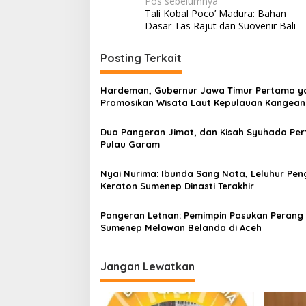
N
Pos sebelumnya
Tali Kobal Poco’ Madura: Bahan
a
Dasar Tas Rajut dan Suovenir Bali
v
i
Posting Terkait
g
Hardeman, Gubernur Jawa Timur Pertama y
a
Promosikan Wisata Laut Kepulauan Kangean
s
Dua Pangeran Jimat, dan Kisah Syuhada Pe
i
Pulau Garam
p
o
Nyai Nurima: Ibunda Sang Nata, Leluhur Pe
Keraton Sumenep Dinasti Terakhir
s
Pangeran Letnan: Pemimpin Pasukan Perang
Sumenep Melawan Belanda di Aceh
Jangan Lewatkan