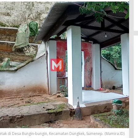
erletak di Desa Bungin-bungin, Kecamatan Dungkek, Sumenep. (Mamira.ID)