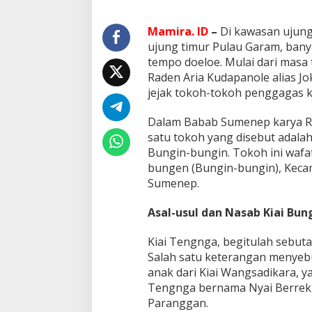
a
i
Mamira. ID
–
Di kawasan ujung
C
e
ujung timur Pulau Garam, bany
d
tempo doeloe. Mulai dari masa
d
Raden Aria Kudapanole alias Jo
i
jejak tokoh-tokoh penggagas k
r
,
C
Dalam Babab Sumenep karya Ra
u
satu tokoh yang disebut adalah 
c
Bungin-bungin. Tokoh ini wafa
u
bungen (Bungin-bungin), Kec
K
i
Sumenep.
a
i
Asal-usul dan Nasab Kiai Bun
K
h
Kiai Tengnga, begitulah sebut
a
Salah satu keterangan menyeb
t
i
anak dari Kiai Wangsadikara, ya
b
Tengnga bernama Nyai Berrek, y
P
Paranggan.
a