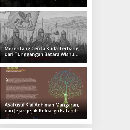
cita Besar Sang Penerus
Menusantara dan Mendunia
Merentang Cerita Kuda Terbang,
dari Tunggangan Batara Wisnu
Hingga Simbol Ketangguhan Para
Kesatria
Asal usul Kiai Adhimah Mangaran,
dan Jejak-jejak Keluarga Katandur
di Situbondo