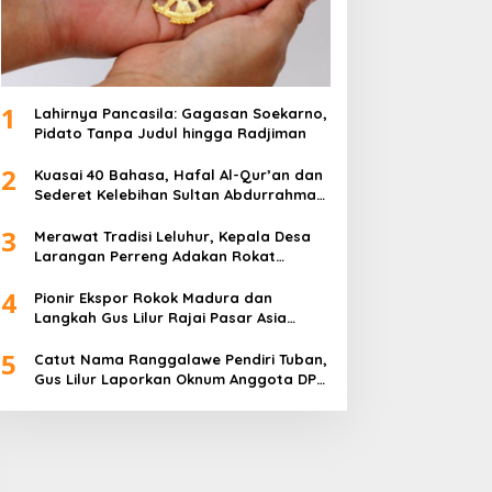
1
Lahirnya Pancasila: Gagasan Soekarno,
Pidato Tanpa Judul hingga Radjiman
2
Kuasai 40 Bahasa, Hafal Al-Qur’an dan
Sederet Kelebihan Sultan Abdurrahman
Pakunataningrat
3
Merawat Tradisi Leluhur, Kepala Desa
Larangan Perreng Adakan Rokat
Gamelan Pusaka
4
Pionir Ekspor Rokok Madura dan
Langkah Gus Lilur Rajai Pasar Asia
Eropa
5
Catut Nama Ranggalawe Pendiri Tuban,
Gus Lilur Laporkan Oknum Anggota DPR
RI Dapil Jatim ke MKD