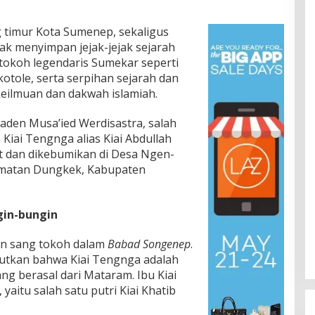
 timur Kota Sumenep, sekaligus
ak menyimpan jejak-jejak sejarah
 tokoh legendaris Sumekar seperti
kotole, serta serpihan sejarah dan
eilmuan dan dakwah islamiah.
den Musa’ied Werdisastra, salah
Kiai Tengnga alias Kiai Abdullah
t dan dikebumikan di Desa Ngen-
amatan Dungkek, Kabupaten
gin-bungin
an sang tokoh dalam
Babad Songenep
.
utkan bahwa Kiai Tengnga adalah
ng berasal dari Mataram. Ibu Kiai
aitu salah satu putri Kiai Khatib