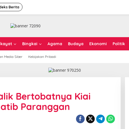
deks Berita
ikayat
Bingkai
Agama
Budaya
Ekonomi
Politik
n Media Siber
Kebijakan Pribadi
alik Bertobatnya Kiai
Khatib Paranggan