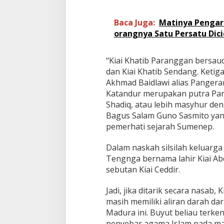
r
a
Baca Juga:
Matinya Pengar
n
g
orangnya Satu Persatu Dici
g
a
Mitos dan Mistis Di Balik
Mitos dan Mistis D
n
“Kiai Khatib Paranggan bersau
Keindahan Kucing Busok (Satwa
Keindahan Kucin
dan Kiai Khatib Sendang. Ketig
Endemik Pulau Madura Bagian II)
Endemik Pulau Ma
Di Bingkai, Headline, Kupas, Travel
|
19 Juli 2021
Di Bingkai, Headline, Kup
Akhmad Baidlawi alias Panger
Katandur merupakan putra Pan
Shadiq, atau lebih masyhur de
Bagus Salam Guno Sasmito yang 
pemerhati sejarah Sumenep.
Dalam naskah silsilah keluarga
Tengnga bernama lahir Kiai Abd
sebutan Kiai Ceddir.
Jadi, jika ditarik secara nasab, 
masih memiliki aliran darah da
Madura ini. Buyut beliau terke
penyebar agama Islam pada ma