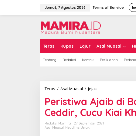
L
e
Jumat, 7 Agustus 2026
Terms of Service
In
w
a
t
i
k
e
k
Teras
Kupas
Lajur
Asal Muasal
H
o
n
Tentang
Redaksi
Kontak
Periklanan
Pedoma
t
e
n
Teras
/
Asal Muasal
/
Jejak
P
e
Peristiwa Ajaib di B
r
i
Ceddir, Cucu Kiai 
s
t
i
Redaksi Mamira
27 September 2021
w
Asal Muasal
,
Headline
,
Jejak
a