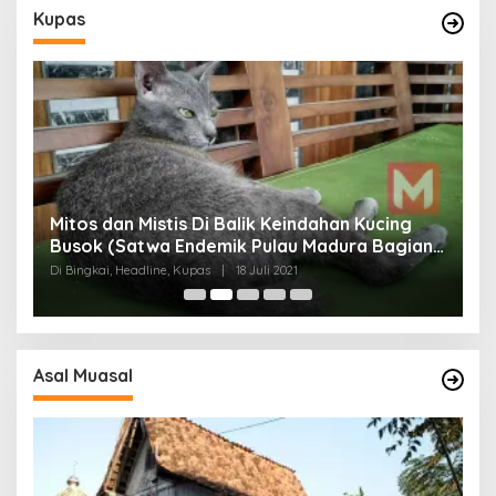
Kupas
Mitos dan Mistis Di Balik Keindahan Kucing
Busok (Satwa Endemik Pulau Madura Bagian
N
I)
Di Bingkai, Headline, Kupas
|
18 Juli 2021
Di
Asal Muasal