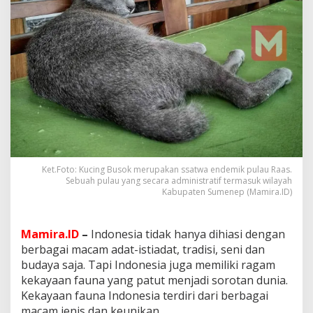
i
B
a
l
i
k
K
e
i
n
d
a
h
a
Ket.Foto: Kucing Busok merupakan ssatwa endemik pulau Raas.
Sebuah pulau yang secara administratif termasuk wilayah
n
Kabupaten Sumenep (Mamira.ID)
K
u
c
i
Mamira.ID
–
Indonesia tidak hanya dihiasi dengan
n
berbagai macam adat-istiadat, tradisi, seni dan
g
budaya saja. Tapi Indonesia juga memiliki ragam
B
kekayaan fauna yang patut menjadi sorotan dunia.
u
Kekayaan fauna Indonesia terdiri dari berbagai
s
o
macam jenis dan keunikan.