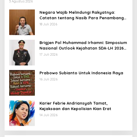
3 Agustus 2026
Negara Wajib Melindungi Rakyatnya:
Catatan tentang Nasib Para Penambang
Belerang Kawah Ijen
18 Juli 2026
Brigjen Pol Muhammad Irhamni: Simposium
Nasional Outlook Kejahatan SDA-LH 2026–
2030 Beri Banyak Masukan Bagi APH
17 Juli 2026
Prabowo Subianto Untuk Indonesia Raya
16 Juli 2026
Karier Febrie Andriansyah Tamat,
Kejaksaan dan Kepolisian Kian Erat
14 Juli 2026