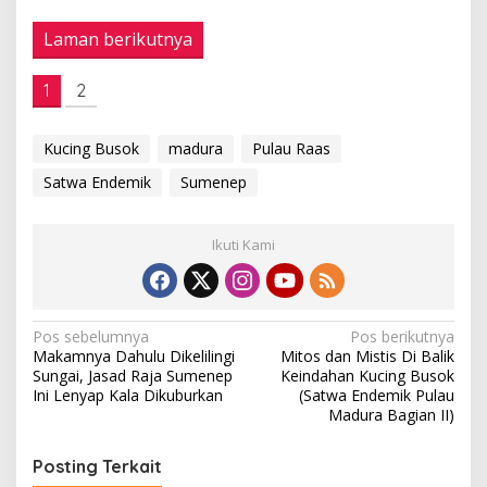
Laman berikutnya
1
2
Kucing Busok
madura
Pulau Raas
Satwa Endemik
Sumenep
Ikuti Kami
N
Pos sebelumnya
Pos berikutnya
Makamnya Dahulu Dikelilingi
Mitos dan Mistis Di Balik
a
Sungai, Jasad Raja Sumenep
Keindahan Kucing Busok
v
Ini Lenyap Kala Dikuburkan
(Satwa Endemik Pulau
Madura Bagian II)
i
g
Posting Terkait