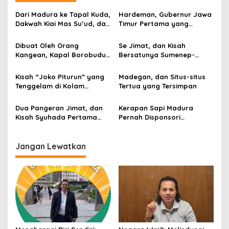
a
s
Dari Madura ke Tapal Kuda,
Hardeman, Gubernur Jawa
Dakwah Kiai Mas Su’ud, dan
Timur Pertama yang
i
Cita-cita Besar Sang
Promosikan Wisata Laut
p
Penerus Menusantara dan
Kepulauan Kangean
Dibuat Oleh Orang
Se Jimat, dan Kisah
Mendunia
Kangean, Kapal Borobudur
Bersatunya Sumenep-
o
Berhasil Mengarungi
Pamekasan di Abad 18
s
Lautan Hingga ke Afrika
Kisah “Joko Piturun” yang
Madegan, dan Situs-situs
Tenggelam di Kolam
Tertua yang Tersimpan
Keraton Mandilaras
Dua Pangeran Jimat, dan
Kerapan Sapi Madura
Kisah Syuhada Pertama
Pernah Disponsori
Pulau Garam
Langsung Raja-raja di
Jawa Lho, Begini Kisahnya…
Jangan Lewatkan