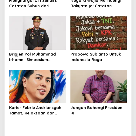
Menghargai Diri Sendiri:
Negara Wajib Melindungi
Catatan Subuh dari
Rakyatnya: Catatan
Bentangan Tambang Tanah
tentang Nasib Para
Jawa
Penambang Belerang
Kawah Ijen
Brigjen Pol Muhammad
Prabowo Subianto Untuk
Irhamni: Simposium
Indonesia Raya
Nasional Outlook
Kejahatan SDA-LH 2026–
2030 Beri Banyak Masukan
Bagi APH
Karier Febrie Andriansyah
Jangan Bohongi Presiden
Tamat, Kejaksaan dan
RI
Kepolisian Kian Erat