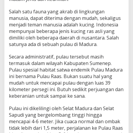
k
(
Salah satu fauna yang akrab di lingkungan
S
manusia, dapat diterima dengan mudah, sekaligus
a
menjadi teman manusia adalah kucing. Indonesia
t
w
mempunyai beberapa jenis kucing ras asli yang
a
dimiliki oleh beberapa daerah di nusantara. Salah
E
satunya ada di sebuah pulau di Madura.
n
d
Secara administratif, pulau tersebut masih
e
m
termasuk dalam wilayah Kabupaten Sumenep.
i
Pulau spesial habitat satwa endemik Pulau Madura
k
ini bernama Pulau Raas. Bukan suatu hal yang
P
mudah untuk mencapai pulau dengan luas 39
u
l
kilometer persegi ini. Butuh sedikit perjuangan dan
a
keberanian untuk sampai ke sana.
u
M
Pulau ini dikelilingi oleh Selat Madura dan Selat
a
Sapudi yang bergelombang tinggi hingga
d
u
mencapai 4-6 meter. Jika cuaca normal dan ombak
r
tidak lebih dari 1,5 meter, perjalanan ke Pulau Raas
a