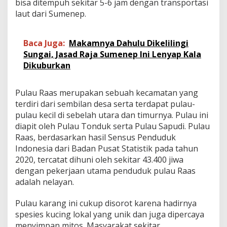
bisa ditempuh sekitar 5-6 jam dengan transportasi
B
laut dari Sumenep.
a
g
i
Baca Juga:
Makamnya Dahulu Dikelilingi
a
n
Sungai, Jasad Raja Sumenep Ini Lenyap Kala
I
Dikuburkan
)
Pulau Raas merupakan sebuah kecamatan yang
terdiri dari sembilan desa serta terdapat pulau-
pulau kecil di sebelah utara dan timurnya. Pulau ini
diapit oleh Pulau Tonduk serta Pulau Sapudi. Pulau
Raas, berdasarkan hasil Sensus Penduduk
Indonesia dari Badan Pusat Statistik pada tahun
2020, tercatat dihuni oleh sekitar 43.400 jiwa
dengan pekerjaan utama penduduk pulau Raas
adalah nelayan.
Pulau karang ini cukup disorot karena hadirnya
spesies kucing lokal yang unik dan juga dipercaya
menyimpan mitos. Masyarakat sekitar