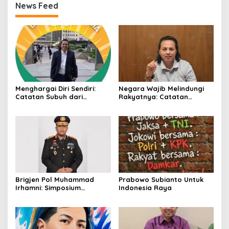
News Feed
Menghargai Diri Sendiri:
Negara Wajib Melindungi
Catatan Subuh dari
Rakyatnya: Catatan
Bentangan Tambang Tanah
tentang Nasib Para
Jawa
Penambang Belerang
Kawah Ijen
Brigjen Pol Muhammad
Prabowo Subianto Untuk
Irhamni: Simposium
Indonesia Raya
Nasional Outlook
Kejahatan SDA-LH 2026–
2030 Beri Banyak Masukan
Bagi APH