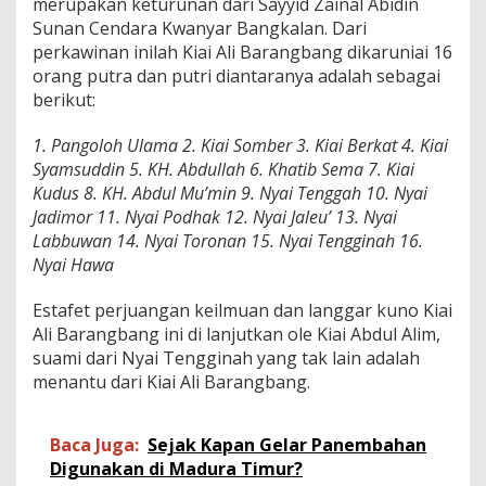
merupakan keturunan dari Sayyid Zainal Abidin
a
Sunan Cendara Kwanyar Bangkalan. Dari
n
I
perkawinan inilah Kiai Ali Barangbang dikaruniai 16
I
orang putra dan putri diantaranya adalah sebagai
)
berikut:
1. Pangoloh Ulama 2. Kiai Somber 3. Kiai Berkat 4. Kiai
Syamsuddin 5. KH. Abdullah 6. Khatib Sema 7. Kiai
Kudus 8. KH. Abdul Mu’min 9. Nyai Tenggah 10. Nyai
Jadimor 11. Nyai Podhak 12. Nyai Jaleu’ 13. Nyai
Labbuwan 14. Nyai Toronan 15. Nyai Tengginah 16.
Nyai Hawa
Estafet perjuangan keilmuan dan langgar kuno Kiai
Ali Barangbang ini di lanjutkan ole Kiai Abdul Alim,
suami dari Nyai Tengginah yang tak lain adalah
menantu dari Kiai Ali Barangbang.
Baca Juga:
Sejak Kapan Gelar Panembahan
Digunakan di Madura Timur?