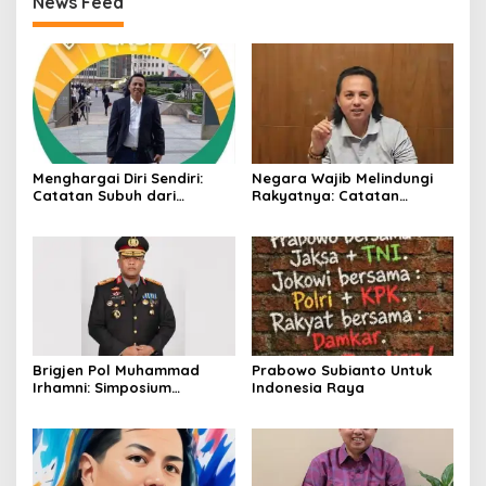
News Feed
Menghargai Diri Sendiri:
Negara Wajib Melindungi
Catatan Subuh dari
Rakyatnya: Catatan
Bentangan Tambang Tanah
tentang Nasib Para
Jawa
Penambang Belerang
Kawah Ijen
Brigjen Pol Muhammad
Prabowo Subianto Untuk
Irhamni: Simposium
Indonesia Raya
Nasional Outlook
Kejahatan SDA-LH 2026–
2030 Beri Banyak Masukan
Bagi APH