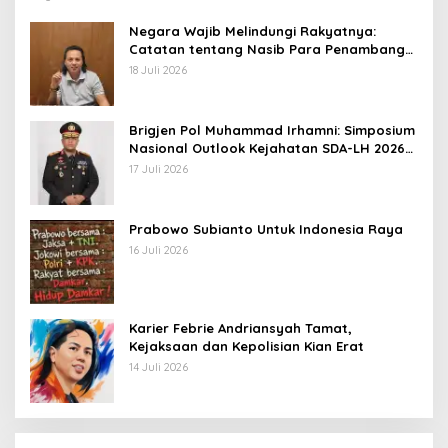
Negara Wajib Melindungi Rakyatnya:
Catatan tentang Nasib Para Penambang
Belerang Kawah Ijen
18 Juli 2026
Brigjen Pol Muhammad Irhamni: Simposium
Nasional Outlook Kejahatan SDA-LH 2026–
2030 Beri Banyak Masukan Bagi APH
17 Juli 2026
Prabowo Subianto Untuk Indonesia Raya
16 Juli 2026
Karier Febrie Andriansyah Tamat,
Kejaksaan dan Kepolisian Kian Erat
14 Juli 2026