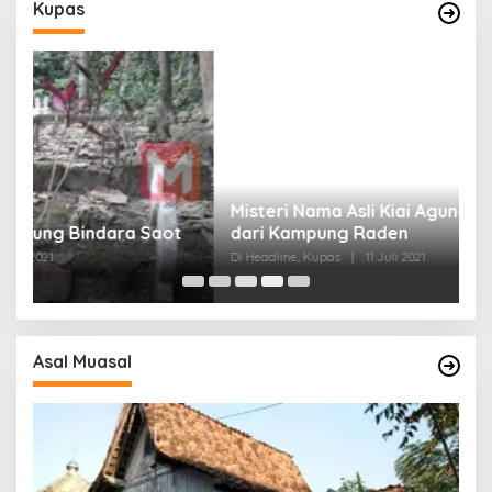
Kupas
Misteri Nama Asli Kiai Agung Nepa, Waliyullah
G
t
dari Kampung Raden
L
Di Headline, Kupas
|
11 Juli 2021
Di
Asal Muasal