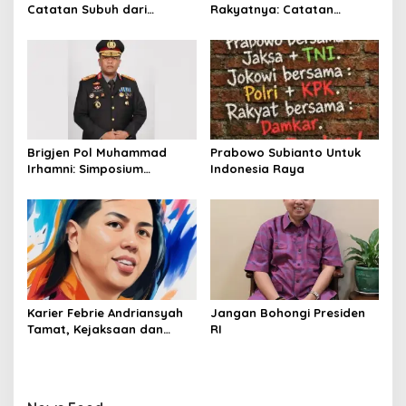
Catatan Subuh dari
Rakyatnya: Catatan
Bentangan Tambang Tanah
tentang Nasib Para
Jawa
Penambang Belerang
Kawah Ijen
Brigjen Pol Muhammad
Prabowo Subianto Untuk
Irhamni: Simposium
Indonesia Raya
Nasional Outlook
Kejahatan SDA-LH 2026–
2030 Beri Banyak Masukan
Bagi APH
Karier Febrie Andriansyah
Jangan Bohongi Presiden
Tamat, Kejaksaan dan
RI
Kepolisian Kian Erat