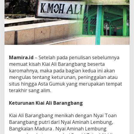
u
d
a
r
i
T
a
n
a
h
B
Mamira.id
– Setelah pada penulisan sebelumnya
a
memuat kisah Kiai Ali Barangbang beserta
r
karomahnya, maka pada bagian kedua ini akan
a
mengulas tentang keturunan, peninggalan atau
n
g
situs hingga Asta Gumuk yang merupakan tempat
b
terakhir sang alim.
a
n
Keturunan Kiai Ali Barangbang
g
(
Kiai Ali Barangbang menikah dengan Nyai Toan
B
a
Barangbang putri dari Nyai Aminah Lembung,
g
Bangkalan Madura . Nyai Aminah Lembung
i