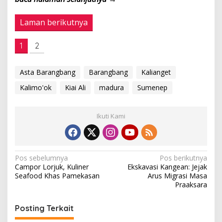
Laman berikutnya
1
2
Asta Barangbang
Barangbang
Kalianget
Kalimo'ok
Kiai Ali
madura
Sumenep
Ikuti Kami
N
Pos sebelumnya
Pos berikutnya
Campor Lorjuk, Kuliner
Ekskavasi Kangean: Jejak
a
Seafood Khas Pamekasan
Arus Migrasi Masa
v
Praaksara
i
Posting Terkait
g