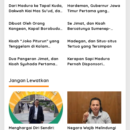
a
Dari Madura ke Tapal Kuda,
Hardeman, Gubernur Jawa
s
Dakwah Kiai Mas Su’ud, dan
Timur Pertama yang
Cita-cita Besar Sang
Promosikan Wisata Laut
i
Penerus Menusantara dan
Kepulauan Kangean
Dibuat Oleh Orang
Se Jimat, dan Kisah
p
Mendunia
Kangean, Kapal Borobudur
Bersatunya Sumenep-
Berhasil Mengarungi
Pamekasan di Abad 18
o
Lautan Hingga ke Afrika
Kisah “Joko Piturun” yang
Madegan, dan Situs-situs
s
Tenggelam di Kolam
Tertua yang Tersimpan
Keraton Mandilaras
Dua Pangeran Jimat, dan
Kerapan Sapi Madura
Kisah Syuhada Pertama
Pernah Disponsori
Pulau Garam
Langsung Raja-raja di
Jawa Lho, Begini Kisahnya…
Jangan Lewatkan
Menghargai Diri Sendiri:
Negara Wajib Melindungi