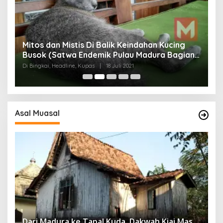
Mitos dan Mistis Di Balik Keindahan Kucing
Busok (Satwa Endemik Pulau Madura Bagian
N
I)
Di Bingkai, Headline, Kupas
|
18 Juli 2021
Di
Asal Muasal
Dari Madura ke Tapal Kuda, Dakwah Kiai Mas