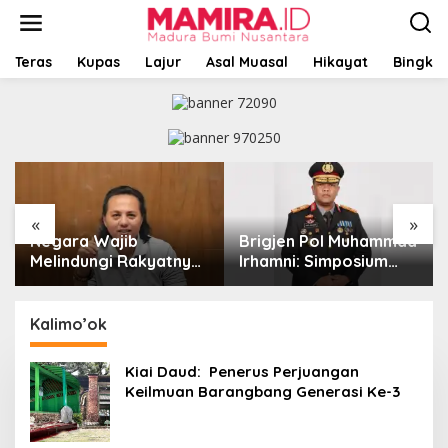
L
e
w
a
Teras
Kupas
Lajur
Asal Muasal
Hikayat
Bingkai
t
i
k
e
k
o
n
t
«
»
e
Negara Wajib
Brigjen Pol Muhammad
n
Melindungi Rakyatnya:
Irhamni: Simposium
Catatan tentang Nasib
Nasional Outlook
Para Penambang
Kejahatan SDA-LH
Belerang Kawah Ijen
2026–2030 Beri
Kalimo’ok
Banyak Masukan Bagi
APH
Kiai Daud: Penerus Perjuangan
Keilmuan Barangbang Generasi Ke-3