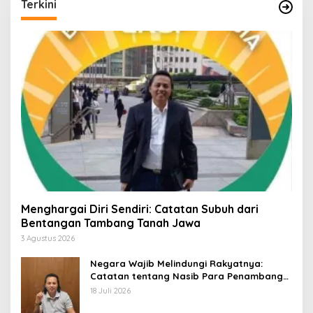
Terkini
Menghargai Diri Sendiri: Catatan Subuh dari
Bentangan Tambang Tanah Jawa
3 Agustus 2026
Negara Wajib Melindungi Rakyatnya:
Catatan tentang Nasib Para Penambang
Belerang Kawah Ijen
18 Juli 2026