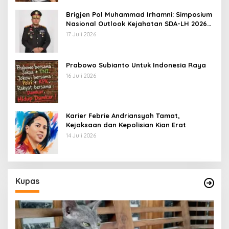
Brigjen Pol Muhammad Irhamni: Simposium
Nasional Outlook Kejahatan SDA-LH 2026–
2030 Beri Banyak Masukan Bagi APH
17 Juli 2026
Prabowo Subianto Untuk Indonesia Raya
16 Juli 2026
Karier Febrie Andriansyah Tamat,
Kejaksaan dan Kepolisian Kian Erat
14 Juli 2026
Kupas