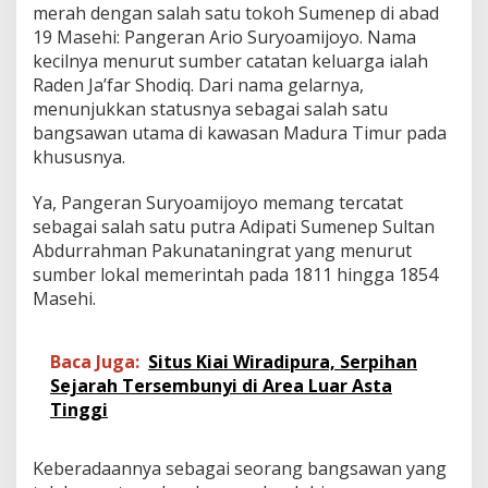
a
merah dengan salah satu tokoh Sumenep di abad
n
19 Masehi: Pangeran Ario Suryoamijoyo. Nama
P
kecilnya menurut sumber catatan keluarga ialah
a
Raden Ja’far Shodiq. Dari nama gelarnya,
n
menunjukkan statusnya sebagai salah satu
g
e
bangsawan utama di kawasan Madura Timur pada
r
khususnya.
a
n
Ya, Pangeran Suryoamijoyo memang tercatat
y
sebagai salah satu putra Adipati Sumenep Sultan
a
n
Abdurrahman Pakunataningrat yang menurut
g
sumber lokal memerintah pada 1811 hingga 1854
S
Masehi.
a
s
t
Baca Juga:
Situs Kiai Wiradipura, Serpihan
r
a
Sejarah Tersembunyi di Area Luar Asta
w
Tinggi
a
n
Keberadaannya sebagai seorang bangsawan yang