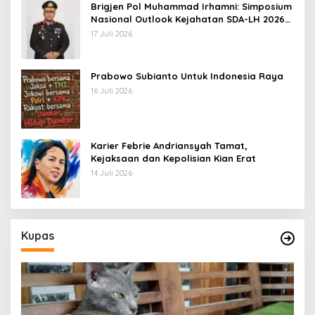
Brigjen Pol Muhammad Irhamni: Simposium
Nasional Outlook Kejahatan SDA-LH 2026–
2030 Beri Banyak Masukan Bagi APH
17 Juli 2026
Prabowo Subianto Untuk Indonesia Raya
16 Juli 2026
Karier Febrie Andriansyah Tamat,
Kejaksaan dan Kepolisian Kian Erat
14 Juli 2026
Kupas