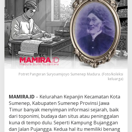
s
a
l
U
s
u
l
K
a
w
a
s
a
n
Potret Pangeran Suryoamijoyo Sumenep Madura. (Foto/koleksi
B
keluarga)
u
j
a
MAMIRA.ID
– Kelurahan Kepanjin Kecamatan Kota
n
Sumenep, Kabupaten Sumenep Provinsi Jawa
g
g
Timur banyak menyimpan informasi sejarah, baik
a
dari toponimi, budaya dan situs atau peninggalan
n
kuna di tempo dulu. Seperti Kampung Bujanggan
,
dan Jalan Pujangga. Kedua hal itu memiliki benang
d