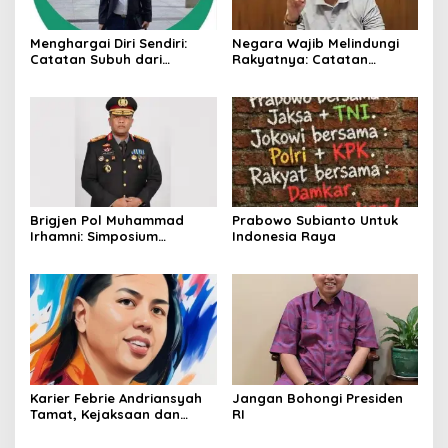
Menghargai Diri Sendiri:
Negara Wajib Melindungi
Catatan Subuh dari
Rakyatnya: Catatan
Bentangan Tambang Tanah
tentang Nasib Para
Jawa
Penambang Belerang
Kawah Ijen
Brigjen Pol Muhammad
Prabowo Subianto Untuk
Irhamni: Simposium
Indonesia Raya
Nasional Outlook
Kejahatan SDA-LH 2026–
2030 Beri Banyak Masukan
Bagi APH
Karier Febrie Andriansyah
Jangan Bohongi Presiden
Tamat, Kejaksaan dan
RI
Kepolisian Kian Erat