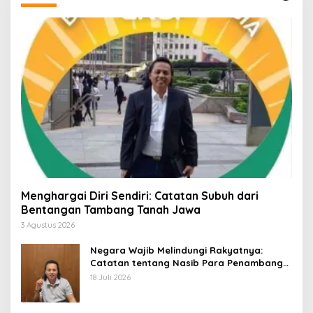
Menghargai Diri Sendiri: Catatan Subuh dari
Bentangan Tambang Tanah Jawa
3 Agustus 2026
Negara Wajib Melindungi Rakyatnya:
Catatan tentang Nasib Para Penambang
Belerang Kawah Ijen
18 Juli 2026