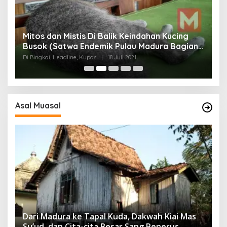
Mitos dan Mistis Di Balik Keindahan Kucing
Busok (Satwa Endemik Pulau Madura Bagian
N
I)
Di Bingkai, Headline, Kupas
|
18 Juli 2021
Di
Asal Muasal
Dari Madura ke Tapal Kuda, Dakwah Kiai Mas
Su’ud, dan Cita-cita Besar Sang Penerus