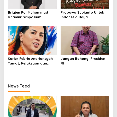
Brigjen Pol Muhammad
Prabowo Subianto Untuk
Irhamni: Simposium
Indonesia Raya
Nasional Outlook
Kejahatan SDA-LH 2026–
2030 Beri Banyak Masukan
Bagi APH
Karier Febrie Andriansyah
Jangan Bohongi Presiden
Tamat, Kejaksaan dan
RI
Kepolisian Kian Erat
News Feed