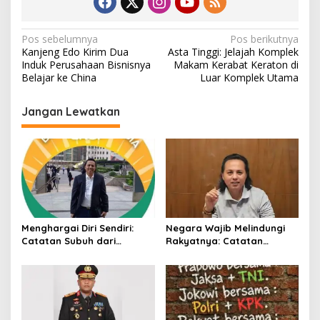
N
Pos sebelumnya
Pos berikutnya
Kanjeng Edo Kirim Dua
Asta Tinggi: Jelajah Komplek
a
Induk Perusahaan Bisnisnya
Makam Kerabat Keraton di
v
Belajar ke China
Luar Komplek Utama
i
Jangan Lewatkan
g
a
s
i
p
o
Menghargai Diri Sendiri:
Negara Wajib Melindungi
s
Catatan Subuh dari
Rakyatnya: Catatan
Bentangan Tambang Tanah
tentang Nasib Para
Jawa
Penambang Belerang
Kawah Ijen