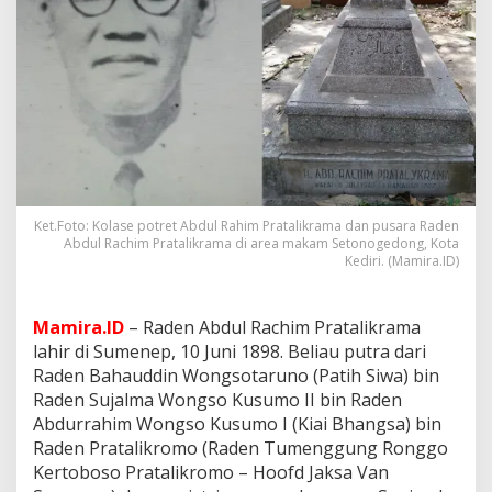
m
P
r
a
t
a
l
i
k
r
a
m
Ket.Foto: Kolase potret Abdul Rahim Pratalikrama dan pusara Raden
Abdul Rachim Pratalikrama di area makam Setonogedong, Kota
a
Kediri. (Mamira.ID)
:
P
u
t
Mamira.ID
– Raden Abdul Rachim Pratalikrama
r
lahir di Sumenep, 10 Juni 1898. Beliau putra dari
a
Raden Bahauddin Wongsotaruno (Patih Siwa) bin
M
Raden Sujalma Wongso Kusumo II bin Raden
a
Abdurrahim Wongso Kusumo I (Kiai Bhangsa) bin
d
u
Raden Pratalikromo (Raden Tumenggung Ronggo
r
Kertoboso Pratalikromo – Hoofd Jaksa Van
a