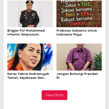
Kawah Ijen
Brigjen Pol Muhammad
Prabowo Subianto Untuk
Irhamni: Simposium
Indonesia Raya
Nasional Outlook
Kejahatan SDA-LH 2026–
2030 Beri Banyak Masukan
Bagi APH
Karier Febrie Andriansyah
Jangan Bohongi Presiden
Tamat, Kejaksaan dan
RI
Kepolisian Kian Erat
View More