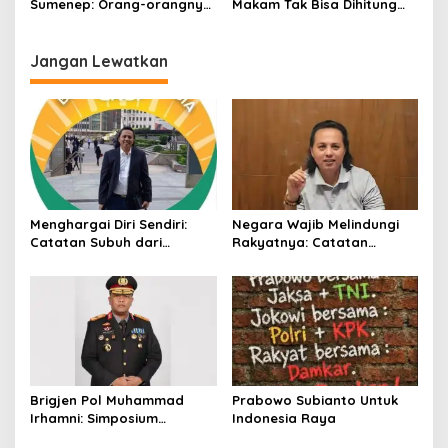
Sumenep: Orang-orangnya
Makam Tak Bisa Dihitung
Satu Persatu Diciduk dan
dan Sumur yang Masih
Diikat
Menjadi Misteri
Jangan Lewatkan
Menghargai Diri Sendiri:
Negara Wajib Melindungi
Catatan Subuh dari
Rakyatnya: Catatan
Bentangan Tambang Tanah
tentang Nasib Para
Jawa
Penambang Belerang
Kawah Ijen
Brigjen Pol Muhammad
Prabowo Subianto Untuk
Irhamni: Simposium
Indonesia Raya
Nasional Outlook