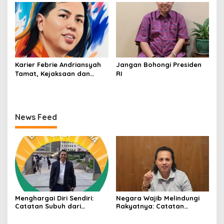
Kejahatan SDA-LH 2026–
2030 Beri Banyak Masukan
Bagi APH
Karier Febrie Andriansyah
Jangan Bohongi Presiden
Tamat, Kejaksaan dan
RI
Kepolisian Kian Erat
News Feed
Menghargai Diri Sendiri:
Negara Wajib Melindungi
Catatan Subuh dari
Rakyatnya: Catatan
Bentangan Tambang Tanah
tentang Nasib Para
Jawa
Penambang Belerang