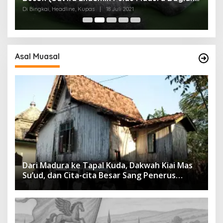
I)
Di Bingkai, Headline, Kupas
|
18 Juli 2021
Di
Asal Muasal
Dari Madura ke Tapal Kuda, Dakwah Kiai Mas
Su’ud, dan Cita-cita Besar Sang Penerus
Menusantara dan Mendunia