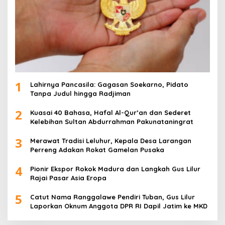
1
Lahirnya Pancasila: Gagasan Soekarno, Pidato
Tanpa Judul hingga Radjiman
2
Kuasai 40 Bahasa, Hafal Al-Qur’an dan Sederet
Kelebihan Sultan Abdurrahman Pakunataningrat
3
Merawat Tradisi Leluhur, Kepala Desa Larangan
Perreng Adakan Rokat Gamelan Pusaka
4
Pionir Ekspor Rokok Madura dan Langkah Gus Lilur
Rajai Pasar Asia Eropa
5
Catut Nama Ranggalawe Pendiri Tuban, Gus Lilur
Laporkan Oknum Anggota DPR RI Dapil Jatim ke MKD