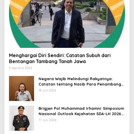
Menghargai Diri Sendiri: Catatan Subuh dari
Bentangan Tambang Tanah Jawa
3 Agustus 2026
Negara Wajib Melindungi Rakyatnya:
Catatan tentang Nasib Para Penambang
Belerang Kawah Ijen
18 Juli 2026
Brigjen Pol Muhammad Irhamni: Simposium
Nasional Outlook Kejahatan SDA-LH 2026–
2030 Beri Banyak Masukan Bagi APH
17 Juli 2026