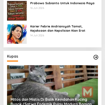
Prabowo Subianto Untuk Indonesia Raya
16 Juli 2026
Karier Febrie Andriansyah Tamat,
Kejaksaan dan Kepolisian Kian Erat
14 Juli 2026
Kupas
Mitos dan Mistis Di Balik Keindahan Kucing
Busok (Satwa Endemik Pulau Madura Bagian
N