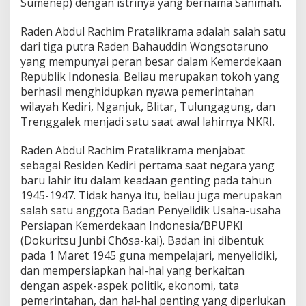
Sumenep) dengan istrinya yang bernama Sanimah.
P
e
Raden Abdul Rachim Pratalikrama adalah salah satu
r
i
dari tiga putra Raden Bahauddin Wongsotaruno
n
yang mempunyai peran besar dalam Kemerdekaan
t
Republik Indonesia. Beliau merupakan tokoh yang
i
berhasil menghidupkan nyawa pemerintahan
s
K
wilayah Kediri, Nganjuk, Blitar, Tulungagung, dan
e
Trenggalek menjadi satu saat awal lahirnya NKRI.
m
e
Raden Abdul Rachim Pratalikrama menjabat
r
sebagai Residen Kediri pertama saat negara yang
d
e
baru lahir itu dalam keadaan genting pada tahun
k
1945-1947. Tidak hanya itu, beliau juga merupakan
a
salah satu anggota Badan Penyelidik Usaha-usaha
a
Persiapan Kemerdekaan Indonesia/BPUPKI
n
(Dokuritsu Junbi Chōsa-kai). Badan ini dibentuk
R
I
pada 1 Maret 1945 guna mempelajari, menyelidiki,
dan mempersiapkan hal-hal yang berkaitan
dengan aspek-aspek politik, ekonomi, tata
pemerintahan, dan hal-hal penting yang diperlukan