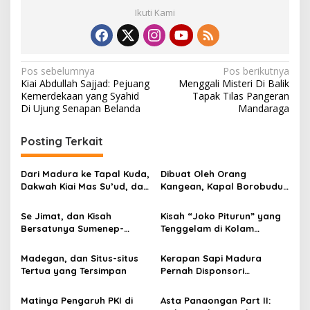
Ikuti Kami
N
Pos sebelumnya
Pos berikutnya
Kiai Abdullah Sajjad: Pejuang
Menggali Misteri Di Balik
a
Kemerdekaan yang Syahid
Tapak Tilas Pangeran
v
Di Ujung Senapan Belanda
Mandaraga
i
Posting Terkait
g
a
Dari Madura ke Tapal Kuda,
Dibuat Oleh Orang
s
Dakwah Kiai Mas Su’ud, dan
Kangean, Kapal Borobudur
Cita-cita Besar Sang
Berhasil Mengarungi
i
Penerus Menusantara dan
Lautan Hingga ke Afrika
Se Jimat, dan Kisah
Kisah “Joko Piturun” yang
p
Mendunia
Bersatunya Sumenep-
Tenggelam di Kolam
Pamekasan di Abad 18
Keraton Mandilaras
o
Madegan, dan Situs-situs
Kerapan Sapi Madura
s
Tertua yang Tersimpan
Pernah Disponsori
Langsung Raja-raja di
Jawa Lho, Begini Kisahnya…
Matinya Pengaruh PKI di
Asta Panaongan Part II: