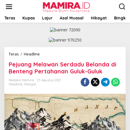
L
e
w
a
Teras
Kupas
Lajur
Asal Muasal
Hikayat
Bingkai
t
i
k
e
k
o
Teras
/
Headline
P
n
e
t
Pejuang Melawan Serdadu Belanda di
j
e
u
Benteng Pertahanan Guluk-Guluk
n
a
n
Redaksi Mamira
25 Agustus 2021
Headline
,
Hikayat
g
M
e
l
a
w
a
n
S