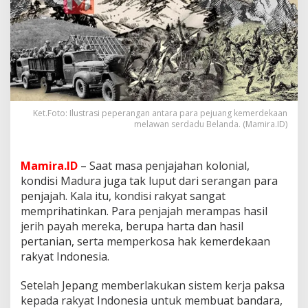
e
r
d
a
d
u
B
e
l
Ket.Foto: Ilustrasi peperangan antara para pejuang kemerdekaan
a
melawan serdadu Belanda. (Mamira.ID)
n
d
a
Mamira.ID
– Saat masa penjajahan kolonial,
d
i
kondisi Madura juga tak luput dari serangan para
B
penjajah. Kala itu, kondisi rakyat sangat
e
memprihatinkan. Para penjajah merampas hasil
n
jerih payah mereka, berupa harta dan hasil
t
pertanian, serta memperkosa hak kemerdekaan
e
n
rakyat Indonesia.
g
P
Setelah Jepang memberlakukan sistem kerja paksa
e
kepada rakyat Indonesia untuk membuat bandara,
r