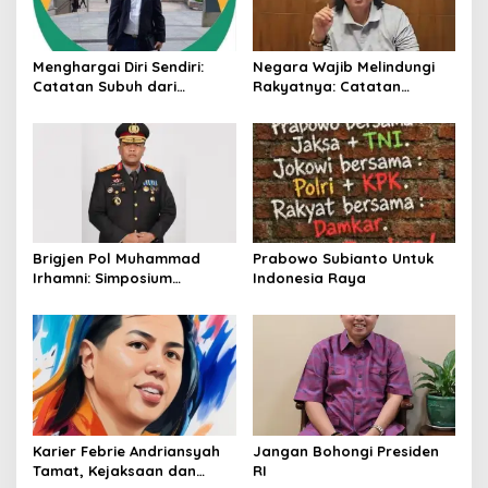
Menghargai Diri Sendiri:
Negara Wajib Melindungi
Catatan Subuh dari
Rakyatnya: Catatan
Bentangan Tambang Tanah
tentang Nasib Para
Jawa
Penambang Belerang
Kawah Ijen
Brigjen Pol Muhammad
Prabowo Subianto Untuk
Irhamni: Simposium
Indonesia Raya
Nasional Outlook
Kejahatan SDA-LH 2026–
2030 Beri Banyak Masukan
Bagi APH
Karier Febrie Andriansyah
Jangan Bohongi Presiden
Tamat, Kejaksaan dan
RI