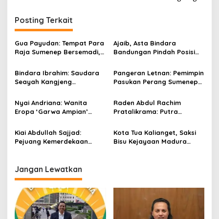
v
i
Posting Terkait
g
a
Gua Payudan: Tempat Para
Ajaib, Asta Bindara
s
Raja Sumenep Bersemadi,
Bandungan Pindah Posisi
Siapa Saja Mereka?
karena Sejajar dengan
i
Sang Ayah
Bindara Ibrahim: Saudara
Pangeran Letnan: Pemimpin
p
Seayah Kangjeng
Pasukan Perang Sumenep
Tumenggung Tirtanegara
Melawan Belanda di Aceh
o
Nyai Andriana: Wanita
Raden Abdul Rachim
s
Eropa ‘Garwa Ampian’
Pratalikrama: Putra
Sultan Abdurrahman
Madura Perintis
Pakunataningrat
Kemerdekaan RI
Kiai Abdullah Sajjad:
Kota Tua Kalianget, Saksi
Pejuang Kemerdekaan
Bisu Kejayaan Madura
yang Syahid Di Ujung
Timur Zaman Kolonial
Senapan Belanda
Jangan Lewatkan