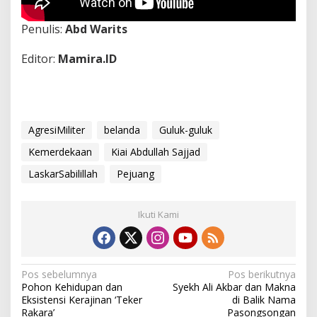
Penulis:
Abd Warits
Editor:
Mamira.ID
AgresiMiliter
belanda
Guluk-guluk
Kemerdekaan
Kiai Abdullah Sajjad
LaskarSabilillah
Pejuang
Ikuti Kami
N
Pos sebelumnya
Pos berikutnya
Pohon Kehidupan dan
Syekh Ali Akbar dan Makna
a
Eksistensi Kerajinan ‘Teker
di Balik Nama
Rakara’
Pasongsongan