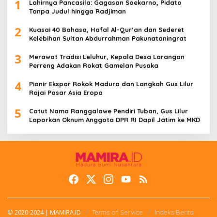
1
Lahirnya Pancasila: Gagasan Soekarno, Pidato
Tanpa Judul hingga Radjiman
2
Kuasai 40 Bahasa, Hafal Al-Qur’an dan Sederet
Kelebihan Sultan Abdurrahman Pakunataningrat
3
Merawat Tradisi Leluhur, Kepala Desa Larangan
Perreng Adakan Rokat Gamelan Pusaka
4
Pionir Ekspor Rokok Madura dan Langkah Gus Lilur
Rajai Pasar Asia Eropa
5
Catut Nama Ranggalawe Pendiri Tuban, Gus Lilur
Laporkan Oknum Anggota DPR RI Dapil Jatim ke MKD
© 2020-2024 | MAMIRA.ID
Terms of Service
Indeks Berita