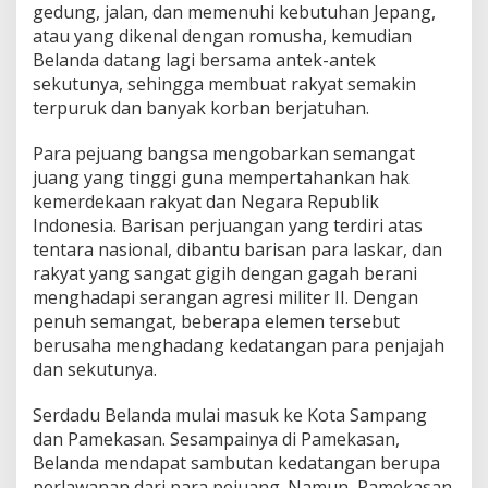
gedung, jalan, dan memenuhi kebutuhan Jepang,
t
a
atau yang dikenal dengan romusha, kemudian
h
Belanda datang lagi bersama antek-antek
a
sekutunya, sehingga membuat rakyat semakin
n
terpuruk dan banyak korban berjatuhan.
a
n
G
Para pejuang bangsa mengobarkan semangat
u
juang yang tinggi guna mempertahankan hak
l
kemerdekaan rakyat dan Negara Republik
u
Indonesia. Barisan perjuangan yang terdiri atas
k
-
tentara nasional, dibantu barisan para laskar, dan
G
rakyat yang sangat gigih dengan gagah berani
u
menghadapi serangan agresi militer II. Dengan
l
penuh semangat, beberapa elemen tersebut
u
berusaha menghadang kedatangan para penjajah
k
dan sekutunya.
Serdadu Belanda mulai masuk ke Kota Sampang
dan Pamekasan. Sesampainya di Pamekasan,
Belanda mendapat sambutan kedatangan berupa
perlawanan dari para pejuang. Namun, Pamekasan