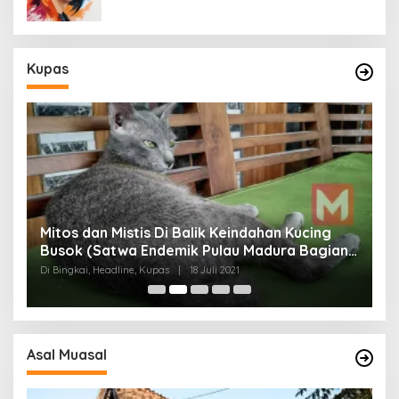
Kupas
Mitos dan Mistis Di Balik Keindahan Kucing
Busok (Satwa Endemik Pulau Madura Bagian
N
I)
Di Bingkai, Headline, Kupas
|
18 Juli 2021
Di
Asal Muasal