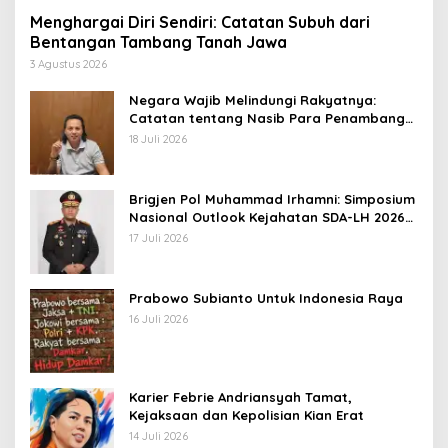
Menghargai Diri Sendiri: Catatan Subuh dari
Bentangan Tambang Tanah Jawa
3 Agustus 2026
Negara Wajib Melindungi Rakyatnya:
Catatan tentang Nasib Para Penambang
Belerang Kawah Ijen
18 Juli 2026
Brigjen Pol Muhammad Irhamni: Simposium
Nasional Outlook Kejahatan SDA-LH 2026–
2030 Beri Banyak Masukan Bagi APH
17 Juli 2026
Prabowo Subianto Untuk Indonesia Raya
16 Juli 2026
Karier Febrie Andriansyah Tamat,
Kejaksaan dan Kepolisian Kian Erat
14 Juli 2026