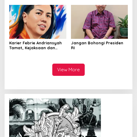
Kejahatan SDA-LH 2026–
2030 Beri Banyak Masukan
Bagi APH
Karier Febrie Andriansyah
Jangan Bohongi Presiden
Tamat, Kejaksaan dan
RI
Kepolisian Kian Erat
View More