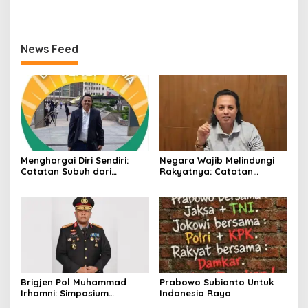
Kepolisian Kian Erat
News Feed
Menghargai Diri Sendiri:
Negara Wajib Melindungi
Catatan Subuh dari
Rakyatnya: Catatan
Bentangan Tambang Tanah
tentang Nasib Para
Jawa
Penambang Belerang
Kawah Ijen
Brigjen Pol Muhammad
Prabowo Subianto Untuk
Irhamni: Simposium
Indonesia Raya
Nasional Outlook