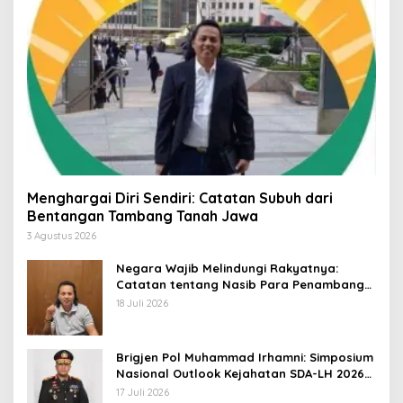
Menghargai Diri Sendiri: Catatan Subuh dari
Bentangan Tambang Tanah Jawa
3 Agustus 2026
Negara Wajib Melindungi Rakyatnya:
Catatan tentang Nasib Para Penambang
Belerang Kawah Ijen
18 Juli 2026
Brigjen Pol Muhammad Irhamni: Simposium
Nasional Outlook Kejahatan SDA-LH 2026–
2030 Beri Banyak Masukan Bagi APH
17 Juli 2026