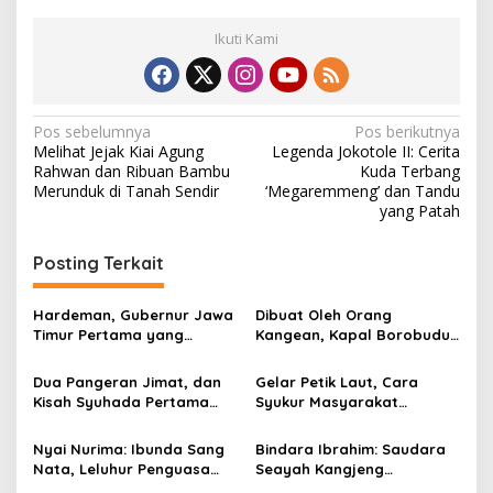
Ikuti Kami
N
Pos sebelumnya
Pos berikutnya
Melihat Jejak Kiai Agung
Legenda Jokotole II: Cerita
a
Rahwan dan Ribuan Bambu
Kuda Terbang
v
Merunduk di Tanah Sendir
‘Megaremmeng’ dan Tandu
yang Patah
i
g
Posting Terkait
a
s
Hardeman, Gubernur Jawa
Dibuat Oleh Orang
Timur Pertama yang
Kangean, Kapal Borobudur
i
Promosikan Wisata Laut
Berhasil Mengarungi
p
Kepulauan Kangean
Lautan Hingga ke Afrika
Dua Pangeran Jimat, dan
Gelar Petik Laut, Cara
Kisah Syuhada Pertama
Syukur Masyarakat
o
Pulau Garam
Banbaru Pulau Giliraja
s
Nyai Nurima: Ibunda Sang
Bindara Ibrahim: Saudara
Nata, Leluhur Penguasa
Seayah Kangjeng
Keraton Sumenep Dinasti
Tumenggung Tirtanegara