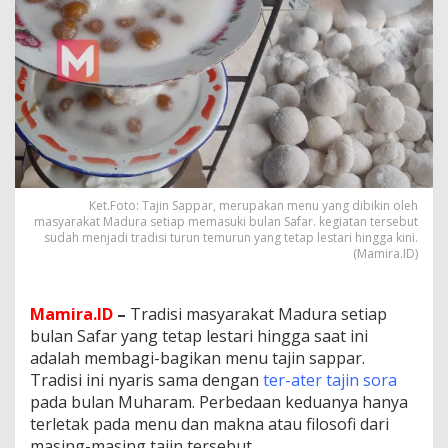
O
r
a
n
g
M
a
d
u
r
a
d
Ket.Foto: Tajin Sappar, merupakan menu yang dibikin oleh
masyarakat Madura setiap memasuki bulan Safar. kegiatan tersebut
i
sudah menjadi tradisi turun temurun yang tetap lestari hingga kini.
B
(Mamira.ID)
u
l
a
Mamira.ID
–
Tradisi masyarakat Madura setiap
n
S
bulan Safar yang tetap lestari hingga saat ini
a
adalah membagi-bagikan menu tajin sappar.
f
Tradisi ini nyaris sama dengan
ter-ater tajin sora
a
pada bulan Muharam. Perbedaan keduanya hanya
r
d
terletak pada menu dan makna atau filosofi dari
a
masing-masing tajin tersebut.