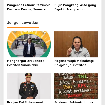
Terakhir
Pangeran Letnan: Pemimpin
Buju’ Pongkeng: Asta yang
Pasukan Perang Sumenep
Diyakini Mempermudah
Melawan Belanda di Aceh
Rejeki dan Enteng Jodoh
Jangan Lewatkan
Menghargai Diri Sendiri:
Negara Wajib Melindungi
Catatan Subuh dari
Rakyatnya: Catatan
Bentangan Tambang Tanah
tentang Nasib Para
Jawa
Penambang Belerang
Kawah Ijen
Brigjen Pol Muhammad
Prabowo Subianto Untuk