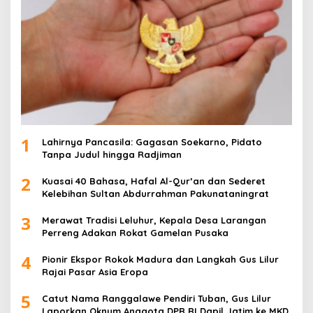
1
Lahirnya Pancasila: Gagasan Soekarno, Pidato
Tanpa Judul hingga Radjiman
2
Kuasai 40 Bahasa, Hafal Al-Qur’an dan Sederet
Kelebihan Sultan Abdurrahman Pakunataningrat
3
Merawat Tradisi Leluhur, Kepala Desa Larangan
Perreng Adakan Rokat Gamelan Pusaka
4
Pionir Ekspor Rokok Madura dan Langkah Gus Lilur
Rajai Pasar Asia Eropa
5
Catut Nama Ranggalawe Pendiri Tuban, Gus Lilur
Laporkan Oknum Anggota DPR RI Dapil Jatim ke MKD