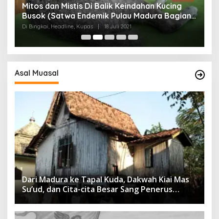
Mitos dan Mistis Di Balik Keindahan Kucing
Busok (Satwa Endemik Pulau Madura Bagian
N
I)
Di Bingkai, Headline, Kupas
|
18 Juli 2021
Di
Asal Muasal
Dari Madura ke Tapal Kuda, Dakwah Kiai Mas
Su’ud, dan Cita-cita Besar Sang Penerus
Menusantara dan Mendunia