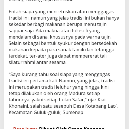
n
F
Entah siapa yang mencetuskan atau menggagas
i
tradisi ini, namun yang jelas tradisi ini bukan hanya
l
o
sekedar berbagi makanan berupa menu tajin
s
sappar saja. Ada makna atau folosofi yang
o
mendalam di sana, khususnya pada warna tajin.
f
Selain sebagai bentuk syukur dengan bersedekah
i
makanan kepada para sanak famili dan tetangga
T
a
terdekat, ter-ater juga dapat mempererat tali
j
silaturrahmi antar sesama.
i
n
“Saya kurang tahu soal siapa yang menggagas
S
tradisi ini pertama kali. Namun, yang jelas, tradisi
a
p
ini merupakan tradisi leluhur yang hingga kini
p
tetap dilakukan oleh orang Madura setiap
a
tahunnya, yakni setiap bulan Safar,” ujar Kiai
r
Khonaini, salah satu sesepuh Desa Kotabang Lao’,
Kecamatan Guluk-guluk, Sumenep