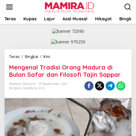
L
e
w
a
Teras
Kupas
Lajur
Asal Muasal
Hikayat
Bingkai
t
i
k
e
k
o
Teras
/
Bingkai
/
Kini
M
n
e
t
Mengenal Tradisi Orang Madura di
n
e
g
Bulan Safar dan Filosofi Tajin Sappar
n
e
n
Redaksi Mamira
13 September 2021
Bingkai
,
Headline
,
Kini
a
l
T
r
a
d
i
s
i