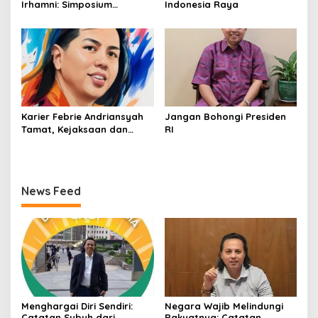
Irhamni: Simposium
Indonesia Raya
Nasional Outlook
Kejahatan SDA-LH 2026–
2030 Beri Banyak Masukan
Bagi APH
Karier Febrie Andriansyah
Jangan Bohongi Presiden
Tamat, Kejaksaan dan
RI
Kepolisian Kian Erat
News Feed
Menghargai Diri Sendiri:
Negara Wajib Melindungi
Catatan Subuh dari
Rakyatnya: Catatan