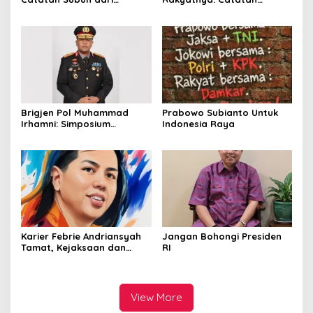
Bentangan Tambang Tanah
tentang Nasib Para
Jawa
Penambang Belerang
Kawah Ijen
Brigjen Pol Muhammad
Prabowo Subianto Untuk
Irhamni: Simposium
Indonesia Raya
Nasional Outlook
Kejahatan SDA-LH 2026–
2030 Beri Banyak Masukan
Bagi APH
Karier Febrie Andriansyah
Jangan Bohongi Presiden
Tamat, Kejaksaan dan
RI
Kepolisian Kian Erat
View More