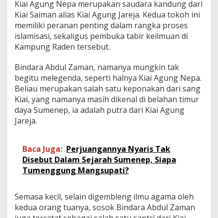
Kiai Agung Nepa merupakan saudara kandung dari
K
e
Kiai Saiman alias Kiai Agung Jareja. Kedua tokoh ini
i
memiliki peranan penting dalam rangka proses
l
islamisasi, sekaligus pembuka tabir keilmuan di
m
Kampung Raden tersebut.
u
a
n
Bindara Abdul Zaman, namanya mungkin tak
K
begitu melegenda, seperti halnya Kiai Agung Nepa.
i
Beliau merupakan salah satu keponakan dari sang
a
Kiai, yang namanya masih dikenal di belahan timur
i
daya Sumenep, ia adalah putra dari Kiai Agung
A
g
Jareja.
u
n
g
Baca Juga:
Perjuangannya Nyaris Tak
N
Disebut Dalam Sejarah Sumenep, Siapa
e
Tumenggung Mangsupati?
p
a
Semasa kecil, selain digembleng ilmu agama oleh
kedua orang tuanya, sosok Bindara Abdul Zaman
juga tercatat sebagai salah satu santri dari Kiai