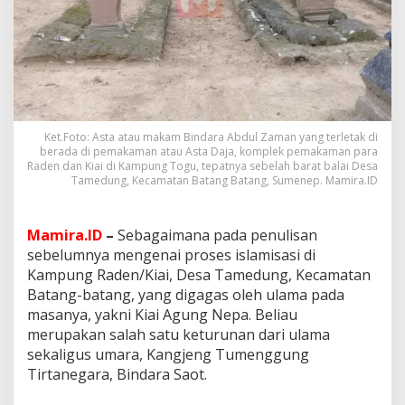
A
b
d
u
l
Z
a
m
a
Ket.Foto: Asta atau makam Bindara Abdul Zaman yang terletak di
berada di pemakaman atau Asta Daja, komplek pemakaman para
n
Raden dan Kiai di Kampung Togu, tepatnya sebelah barat balai Desa
,
Tamedung, Kecamatan Batang Batang, Sumenep. Mamira.ID
P
e
n
Mamira.ID
–
Sebagaimana pada penulisan
e
r
sebelumnya mengenai proses islamisasi di
u
Kampung Raden/Kiai, Desa Tamedung, Kecamatan
s
Batang-batang, yang digagas oleh ulama pada
E
masanya, yakni Kiai Agung Nepa. Beliau
s
t
merupakan salah satu keturunan dari ulama
a
sekaligus umara, Kangjeng Tumenggung
f
Tirtanegara, Bindara Saot.
e
t