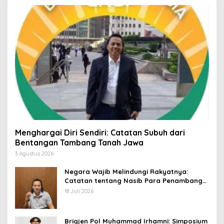
Menghargai Diri Sendiri: Catatan Subuh dari
Bentangan Tambang Tanah Jawa
3 Agustus 2026
Negara Wajib Melindungi Rakyatnya:
Catatan tentang Nasib Para Penambang
Belerang Kawah Ijen
18 Juli 2026
Brigjen Pol Muhammad Irhamni: Simposium