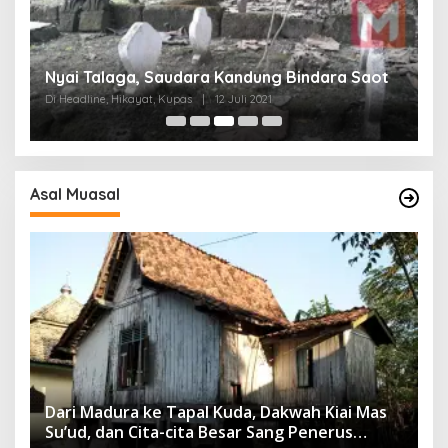
Misteri Nama Asli Kiai Agung Nepa, Waliyullah
G
t
dari Kampung Raden
L
Di Headline, Kupas
|
11 Juli 2021
Di
Asal Muasal
Dari Madura ke Tapal Kuda, Dakwah Kiai Mas
Su’ud, dan Cita-cita Besar Sang Penerus