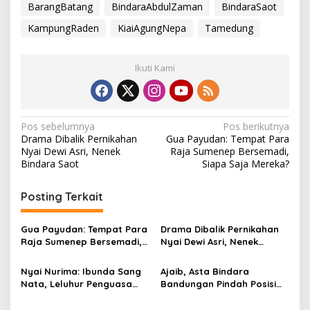
BarangBatang
BindaraAbdulZaman
BindaraSaot
KampungRaden
KiaiAgungNepa
Tamedung
Ikuti Kami
N
Pos sebelumnya
Pos berikutnya
Drama Dibalik Pernikahan
Gua Payudan: Tempat Para
a
Nyai Dewi Asri, Nenek
Raja Sumenep Bersemadi,
v
Bindara Saot
Siapa Saja Mereka?
i
Posting Terkait
g
a
Gua Payudan: Tempat Para
Drama Dibalik Pernikahan
s
Raja Sumenep Bersemadi,
Nyai Dewi Asri, Nenek
Siapa Saja Mereka?
Bindara Saot
i
Nyai Nurima: Ibunda Sang
Ajaib, Asta Bindara
p
Nata, Leluhur Penguasa
Bandungan Pindah Posisi
Keraton Sumenep Dinasti
karena Sejajar dengan
o
Terakhir
Sang Ayah