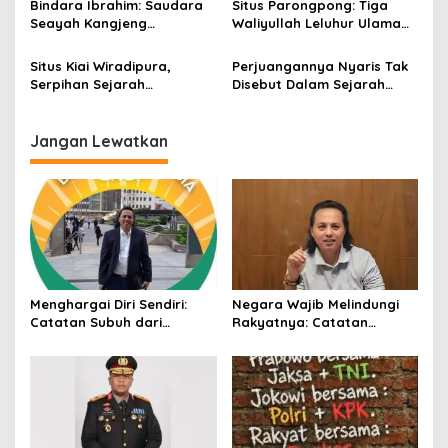
Bindara Ibrahim: Saudara
Situs Parongpong: Tiga
s
Seayah Kangjeng
Waliyullah Leluhur Ulama
Tumenggung Tirtanegara
dan Umara Sumenep
Situs Kiai Wiradipura,
Perjuangannya Nyaris Tak
Serpihan Sejarah
Disebut Dalam Sejarah
Tersembunyi di Area Luar
Sumenep, Siapa
Asta Tinggi
Tumenggung Mangsupati?
Jangan Lewatkan
Menghargai Diri Sendiri:
Negara Wajib Melindungi
Catatan Subuh dari
Rakyatnya: Catatan
Bentangan Tambang Tanah
tentang Nasib Para
Jawa
Penambang Belerang
Kawah Ijen