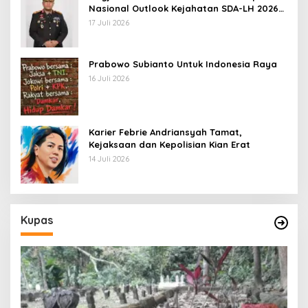
Nasional Outlook Kejahatan SDA-LH 2026–
2030 Beri Banyak Masukan Bagi APH
17 Juli 2026
Prabowo Subianto Untuk Indonesia Raya
16 Juli 2026
Karier Febrie Andriansyah Tamat,
Kejaksaan dan Kepolisian Kian Erat
14 Juli 2026
Kupas