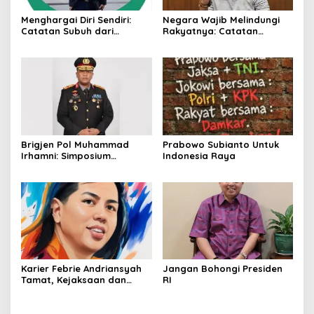
Menghargai Diri Sendiri:
Negara Wajib Melindungi
Catatan Subuh dari
Rakyatnya: Catatan
Bentangan Tambang Tanah
tentang Nasib Para
Jawa
Penambang Belerang
Kawah Ijen
Brigjen Pol Muhammad
Prabowo Subianto Untuk
Irhamni: Simposium
Indonesia Raya
Nasional Outlook
Kejahatan SDA-LH 2026–
2030 Beri Banyak Masukan
Bagi APH
Karier Febrie Andriansyah
Jangan Bohongi Presiden
Tamat, Kejaksaan dan
RI
Kepolisian Kian Erat