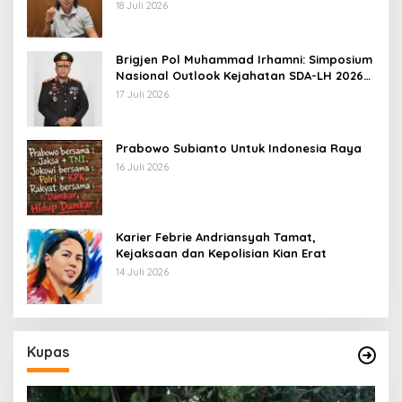
Belerang Kawah Ijen
18 Juli 2026
Brigjen Pol Muhammad Irhamni: Simposium
Nasional Outlook Kejahatan SDA-LH 2026–
2030 Beri Banyak Masukan Bagi APH
17 Juli 2026
Prabowo Subianto Untuk Indonesia Raya
16 Juli 2026
Karier Febrie Andriansyah Tamat,
Kejaksaan dan Kepolisian Kian Erat
14 Juli 2026
Kupas