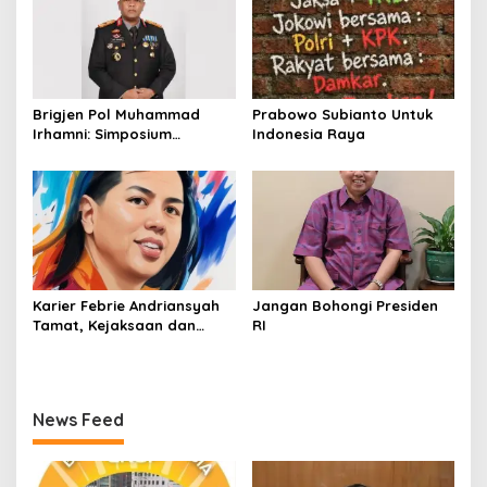
Brigjen Pol Muhammad
Prabowo Subianto Untuk
Irhamni: Simposium
Indonesia Raya
Nasional Outlook
Kejahatan SDA-LH 2026–
2030 Beri Banyak Masukan
Bagi APH
Karier Febrie Andriansyah
Jangan Bohongi Presiden
Tamat, Kejaksaan dan
RI
Kepolisian Kian Erat
News Feed