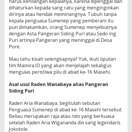
harus kehilangan kepalanya, karena dipenggal dan
n
dihaturkan kepada sang ratu yang menginginkan
y
a
dirinya atau hendak meminangnya. Tubuh tanpa
P
kepala penguasa Sumenep yang pemberani itu
a
pun dimakamkan, orang Sumenep menyebutnya
n
dengan Asta Pangeran Siding Puri atau Sedo ing
g
Puri artinya Pangeran yang meninggal di Desa
e
r
Pore.
a
n
Mau tahu kisah selengkapnya? Yuk, ikuti liputan
S
tim Mamira.ID yang akan menjelajah sekaligus
i
mengulas peristiwa pilu di abad ke-16 Masehi.
d
i
n
Asal usul Raden Wanabaya alias Pangeran
g
Siding Puri
P
u
Raden Aria Wanabaya, begitulah sebutan
r
i
Penguasa Sumenep di abad ke-16 Masehi tersebut.
Beliau merupakan raja atau
rato
yang berkuasa
setelah Raden Aria Wigananda
ibn
sang legendaris
Jokotole.