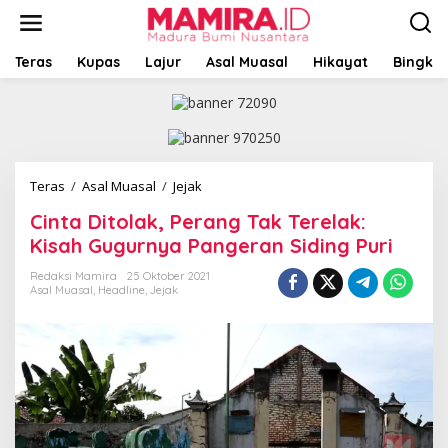
L
e
w
a
Teras
Kupas
Lajur
Asal Muasal
Hikayat
Bingkai
t
i
k
e
k
o
Teras
/
Asal Muasal
/
Jejak
C
n
i
t
Cinta Ditolak, Perang Tak Terelak:
n
e
t
Kisah Gugurnya Pangeran Siding Puri
n
a
D
Redaksi Mamira
25 Oktober 2021
Asal Muasal
,
Headline
,
Jejak
i
t
o
l
a
k
,
P
e