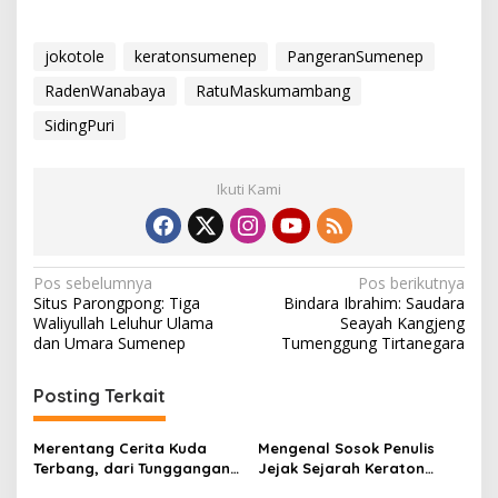
jokotole
keratonsumenep
PangeranSumenep
RadenWanabaya
RatuMaskumambang
SidingPuri
Ikuti Kami
N
Pos sebelumnya
Pos berikutnya
Situs Parongpong: Tiga
Bindara Ibrahim: Saudara
a
Waliyullah Leluhur Ulama
Seayah Kangjeng
v
dan Umara Sumenep
Tumenggung Tirtanegara
i
Posting Terkait
g
a
Merentang Cerita Kuda
Mengenal Sosok Penulis
s
Terbang, dari Tunggangan
Jejak Sejarah Keraton
Batara Wisnu Hingga
Sumenep