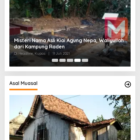
Misteri Nama Asli Kiai Agung Nepa, Waliyullah
G
t
dari Kampung Raden
L
Di Headline, Kupas
|
11 Juli 2021
Di
Asal Muasal