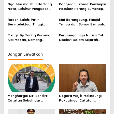
i
Simbol Ketangguhan Para
Nyai Nurima: Ibunda Sang
Pangeran Letnan: Pemimpin
p
Kesatria
Nata, Leluhur Penguasa
Pasukan Perang Sumenep
Keraton Sumenep Dinasti
Melawan Belanda di Aceh
o
Terakhir
Raden Saleh: Patih
Kiai Barungbung, Masjid
s
Berintelektual Tinggi
Tertua dan Sumur Bertuah
Keraton Sumenep dari
di Timur Daya Sumenep
Semarang
Mengintip Taring Karomah
Perjuangannya Nyaris Tak
Kiai Macan, Demang
Disebut Dalam Sejarah
Pertama Ambunten
Sumenep, Siapa
Tumenggung Mangsupati?
Jangan Lewatkan
Menghargai Diri Sendiri:
Negara Wajib Melindungi
Catatan Subuh dari
Rakyatnya: Catatan
Bentangan Tambang Tanah
tentang Nasib Para
Jawa
Penambang Belerang
Kawah Ijen