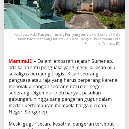
r
a
n
g
T
a
k
Ket.Foto: Asta Pangeran Siding Puri yang terletak di komplek Asta
T
Sunan Paddusan yang terletak di Desa Bangkal, kecamatan Kota
e
Sumenep. (Mamira.ID)
r
e
l
Mamira.ID
–
Dalam lembaran sejarah Sumenep,
a
ada salah satu penguasa yang memiliki kisah pilu
k
sekaligus berujung tragis. Kisah seorang
:
penguasa atau raja yang harus berperang karena
K
i
menolak pinangan seorang ratu dari negeri
s
seberang. Digempur oleh banyak pasukan
a
gabungan, hingga sang pangeran gugur dalam
h
medan pertempuran membela harga diri dan
G
u
Negeri Songenep.
g
u
Meski gugur secara kesatria, pangeran tersebut
r