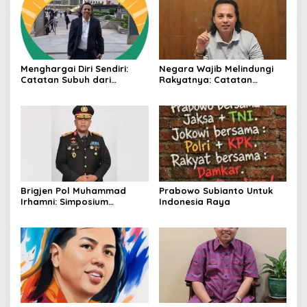
Menghargai Diri Sendiri:
Negara Wajib Melindungi
Catatan Subuh dari
Rakyatnya: Catatan
Bentangan Tambang Tanah
tentang Nasib Para
Jawa
Penambang Belerang
Kawah Ijen
Brigjen Pol Muhammad
Prabowo Subianto Untuk
Irhamni: Simposium
Indonesia Raya
Nasional Outlook
Kejahatan SDA-LH 2026–
2030 Beri Banyak Masukan
Bagi APH