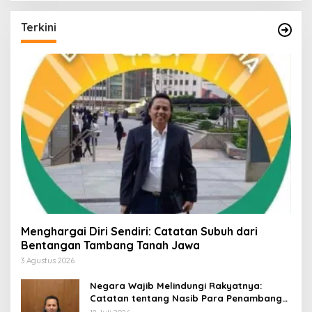
Terkini
Menghargai Diri Sendiri: Catatan Subuh dari
Bentangan Tambang Tanah Jawa
3 Agustus 2026
Negara Wajib Melindungi Rakyatnya:
Catatan tentang Nasib Para Penambang
Belerang Kawah Ijen