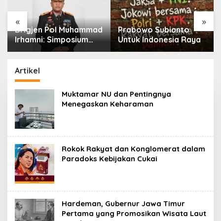
«
»
d
Prabowo Subianto
Karier Febrie
Untuk Indonesia Raya
Andriansyah Tamat,
Kejaksaan dan
Kepolisian Kian Erat
Artikel
Muktamar NU dan Pentingnya
Menegaskan Keharaman
Rokok Rakyat dan Konglomerat dalam
Paradoks Kebijakan Cukai
Hardeman, Gubernur Jawa Timur
Pertama yang Promosikan Wisata Laut