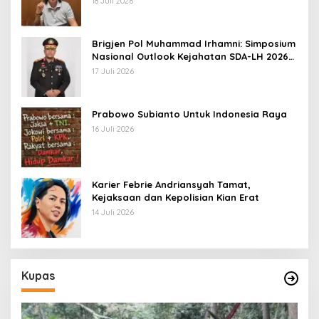
18 Juli 2026
Brigjen Pol Muhammad Irhamni: Simposium
Nasional Outlook Kejahatan SDA-LH 2026–
2030 Beri Banyak Masukan Bagi APH
17 Juli 2026
Prabowo Subianto Untuk Indonesia Raya
16 Juli 2026
Karier Febrie Andriansyah Tamat,
Kejaksaan dan Kepolisian Kian Erat
14 Juli 2026
Kupas