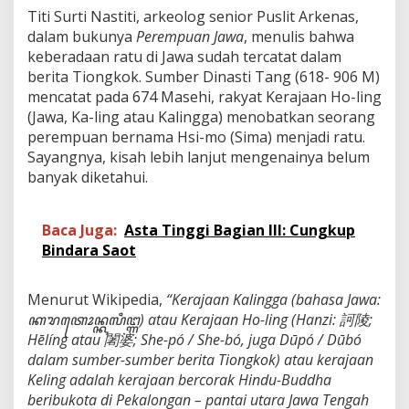
t
Titi Surti Nastiti, arkeolog senior Puslit Arkenas,
u
dalam bukunya
Perempuan Jawa
, menulis bahwa
T
keberadaan ratu di Jawa sudah tercatat dalam
a
n
berita Tiongkok. Sumber Dinasti Tang (618- 906 M)
a
mencatat pada 674 Masehi, rakyat Kerajaan Ho-ling
h
(Jawa, Ka-ling atau Kalingga) menobatkan seorang
J
perempuan bernama Hsi-mo (Sima) menjadi ratu.
a
Sayangnya, kisah lebih lanjut mengenainya belum
w
a
banyak diketahui.
:
S
e
Baca Juga:
Asta Tinggi Bagian III: Cungkup
b
Bindara Saot
u
a
h
Menurut Wikipedia,
“Kerajaan Kalingga (bahasa Jawa:
C
ꦏꦫꦠꦺꦴꦤ꧀ꦏꦭꦶꦔ꧀ꦒ) atau Kerajaan Ho-ling (Hanzi:
訶陵;
a
t
Hēlíng atau
闍婆; She-pó / She-bó, juga Dūpó / Dūbó
a
dalam sumber-sumber berita Tiongkok) atau kerajaan
t
Keling adalah kerajaan bercorak Hindu-Buddha
a
beribukota di Pekalongan – pantai utara Jawa Tengah
n