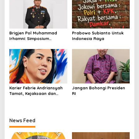
Kawah Ijen
Brigjen Pol Muhammad
Prabowo Subianto Untuk
Irhamni: Simposium
Indonesia Raya
Nasional Outlook
Kejahatan SDA-LH 2026–
2030 Beri Banyak Masukan
Bagi APH
Karier Febrie Andriansyah
Jangan Bohongi Presiden
Tamat, Kejaksaan dan
RI
Kepolisian Kian Erat
News Feed