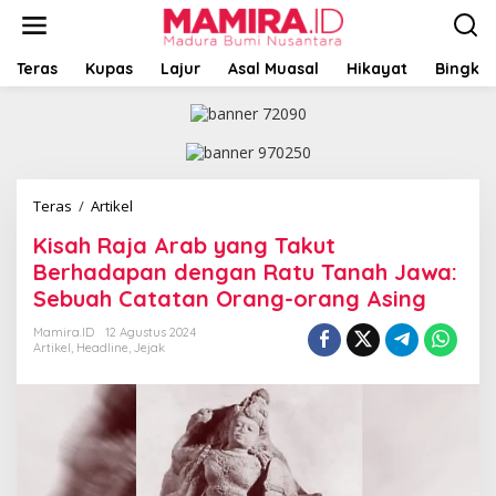
L
e
w
a
Teras
Kupas
Lajur
Asal Muasal
Hikayat
Bingkai
t
i
k
e
k
o
Teras
/
Artikel
K
n
i
t
Kisah Raja Arab yang Takut
s
e
a
Berhadapan dengan Ratu Tanah Jawa:
n
h
Sebuah Catatan Orang-orang Asing
R
a
Mamira.ID
12 Agustus 2024
j
Artikel
,
Headline
,
Jejak
a
A
r
a
b
y
a