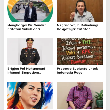
Menghargai Diri Sendiri:
Negara Wajib Melindungi
Catatan Subuh dari
Rakyatnya: Catatan
Bentangan Tambang Tanah
tentang Nasib Para
Jawa
Penambang Belerang
Kawah Ijen
Brigjen Pol Muhammad
Prabowo Subianto Untuk
Irhamni: Simposium
Indonesia Raya
Nasional Outlook
Kejahatan SDA-LH 2026–
2030 Beri Banyak Masukan
Bagi APH