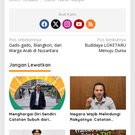
Ikuti Kami
N
Pos sebelumnya
Pos berikutnya
Gado-gado, Blangkon, dan
Budidaya LOKETARU
a
Warga Arab di Nusantara
Menuju Dunia
v
i
Jangan Lewatkan
g
a
s
i
p
Menghargai Diri Sendiri:
Negara Wajib Melindungi
o
Catatan Subuh dari
Rakyatnya: Catatan
s
Bentangan Tambang Tanah
tentang Nasib Para
Jawa
Penambang Belerang