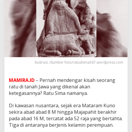
n
g
T
a
k
u
t
B
e
r
h
a
Ilustrasi. (Sumber foto/ratushima567.wordpress.com
d
a
p
MAMIRA.ID
– Pernah mendengar kisah seorang
a
ratu di tanah Jawa yang dikenal akan
n
d
ketegasannya? Ratu Sima namanya.
e
n
Di kawasan nusantara, sejak era Mataram Kuno
g
sekira abad abad 8 M hingga Majapahit berakhir
a
pada abad 16 M, tercatat ada 52 raja yang bertahta.
n
R
Tiga di antaranya berjenis kelamin perempuan.
a