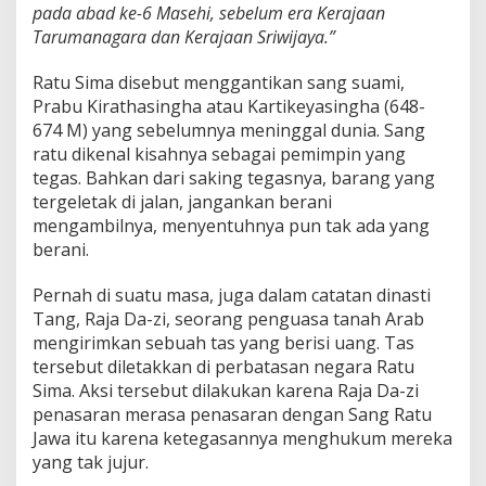
pada abad ke-6 Masehi, sebelum era Kerajaan
O
r
Tarumanagara dan Kerajaan Sriwijaya.”
a
n
Ratu Sima disebut menggantikan sang suami,
g
Prabu Kirathasingha atau Kartikeyasingha (648-
-
674 M) yang sebelumnya meninggal dunia. Sang
o
r
ratu dikenal kisahnya sebagai pemimpin yang
a
tegas. Bahkan dari saking tegasnya, barang yang
n
tergeletak di jalan, jangankan berani
g
mengambilnya, menyentuhnya pun tak ada yang
A
s
berani.
i
n
Pernah di suatu masa, juga dalam catatan dinasti
g
Tang, Raja Da-zi, seorang penguasa tanah Arab
mengirimkan sebuah tas yang berisi uang. Tas
tersebut diletakkan di perbatasan negara Ratu
Sima. Aksi tersebut dilakukan karena Raja Da-zi
penasaran merasa penasaran dengan Sang Ratu
Jawa itu karena ketegasannya menghukum mereka
yang tak jujur.