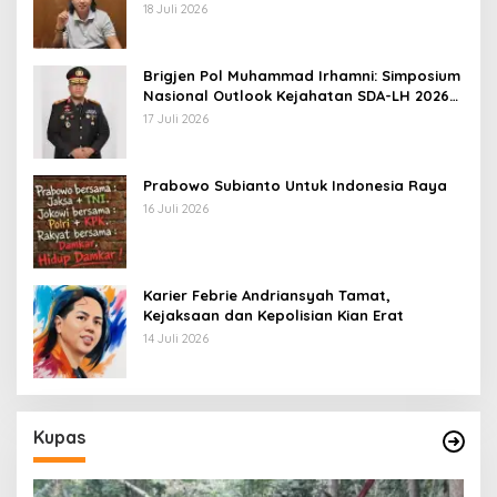
Belerang Kawah Ijen
18 Juli 2026
Brigjen Pol Muhammad Irhamni: Simposium
Nasional Outlook Kejahatan SDA-LH 2026–
2030 Beri Banyak Masukan Bagi APH
17 Juli 2026
Prabowo Subianto Untuk Indonesia Raya
16 Juli 2026
Karier Febrie Andriansyah Tamat,
Kejaksaan dan Kepolisian Kian Erat
14 Juli 2026
Kupas