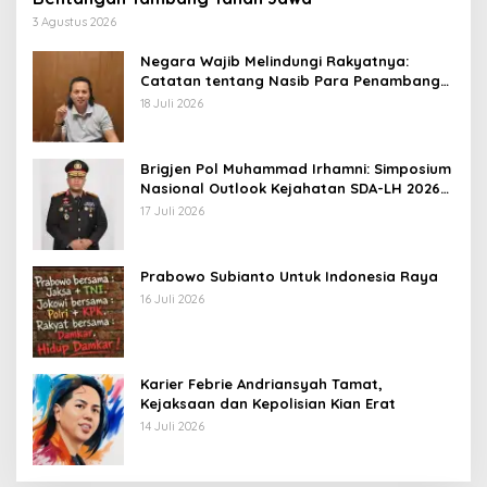
3 Agustus 2026
Negara Wajib Melindungi Rakyatnya:
Catatan tentang Nasib Para Penambang
Belerang Kawah Ijen
18 Juli 2026
Brigjen Pol Muhammad Irhamni: Simposium
Nasional Outlook Kejahatan SDA-LH 2026–
2030 Beri Banyak Masukan Bagi APH
17 Juli 2026
Prabowo Subianto Untuk Indonesia Raya
16 Juli 2026
Karier Febrie Andriansyah Tamat,
Kejaksaan dan Kepolisian Kian Erat
14 Juli 2026