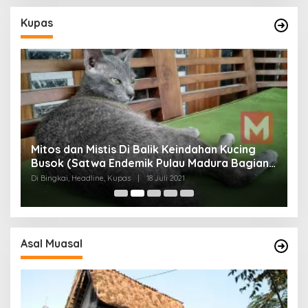
Kupas
Mitos dan Mistis Di Balik Keindahan Kucing
Busok (Satwa Endemik Pulau Madura Bagian
N
I)
Di Bingkai, Headline, Kupas
|
18 Juli 2021
Di
Asal Muasal