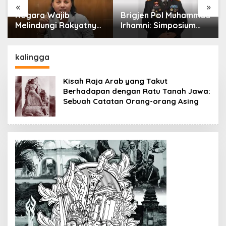
«
»
Negara Wajib
Brigjen Pol Muhammad
Melindungi Rakyatnya:
Irhamni: Simposium
Catatan tentang Nasib
Nasional Outlook
Para Penambang
Kejahatan SDA-LH
Belerang Kawah Ijen
2026–2030 Beri
kalingga
Banyak Masukan Bagi
APH
Kisah Raja Arab yang Takut
Berhadapan dengan Ratu Tanah Jawa:
Sebuah Catatan Orang-orang Asing