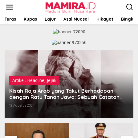
L
e
w
a
Teras
Kupas
Lajur
Asal Muasal
Hikayat
Bingkai
t
i
k
e
k
o
n
t
e
n
Artikel
,
Headline
,
Jejak
Kisah Raja Arab yang Takut Berhadapan
dengan Ratu Tanah Jawa: Sebuah Catatan
Orang-orang Asing
12 Agustus 2024