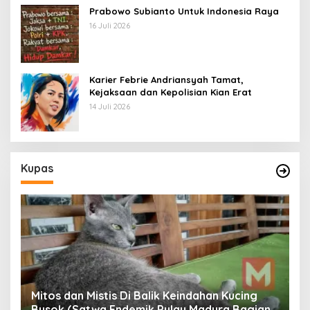
Prabowo Subianto Untuk Indonesia Raya
16 Juli 2026
Karier Febrie Andriansyah Tamat,
Kejaksaan dan Kepolisian Kian Erat
14 Juli 2026
Kupas
Mitos dan Mistis Di Balik Keindahan Kucing
Busok (Satwa Endemik Pulau Madura Bagian
N