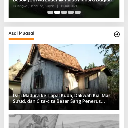
I)
Di Bingkai, Headline, Kupas
|
18 Juli 2021
Di
Asal Muasal
Dari Madura ke Tapal Kuda, Dakwah Kiai Mas
Su’ud, dan Cita-cita Besar Sang Penerus
Menusantara dan Mendunia