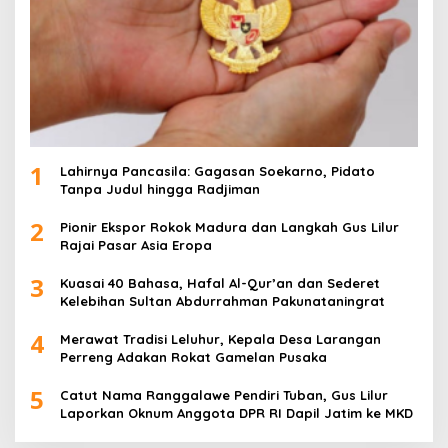
1
Lahirnya Pancasila: Gagasan Soekarno, Pidato
Tanpa Judul hingga Radjiman
2
Pionir Ekspor Rokok Madura dan Langkah Gus Lilur
Rajai Pasar Asia Eropa
3
Kuasai 40 Bahasa, Hafal Al-Qur’an dan Sederet
Kelebihan Sultan Abdurrahman Pakunataningrat
4
Merawat Tradisi Leluhur, Kepala Desa Larangan
Perreng Adakan Rokat Gamelan Pusaka
5
Catut Nama Ranggalawe Pendiri Tuban, Gus Lilur
Laporkan Oknum Anggota DPR RI Dapil Jatim ke MKD