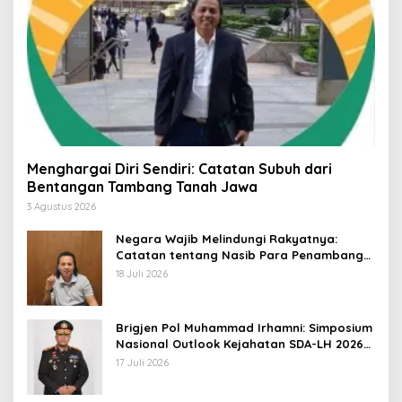
Menghargai Diri Sendiri: Catatan Subuh dari
Bentangan Tambang Tanah Jawa
3 Agustus 2026
Negara Wajib Melindungi Rakyatnya:
Catatan tentang Nasib Para Penambang
Belerang Kawah Ijen
18 Juli 2026
Brigjen Pol Muhammad Irhamni: Simposium
Nasional Outlook Kejahatan SDA-LH 2026–
2030 Beri Banyak Masukan Bagi APH
17 Juli 2026