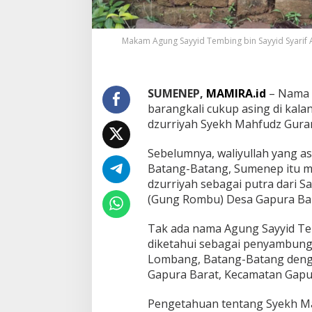
l
a
h
Makam Agung Sayyid Tembing bin Sayyid Syarif
y
a
n
g
SUMENEP,
MAMIRA.id
– Nama 
T
e
barangkali cukup asing di kal
r
dzurriyah Syekh Mahfudz Gura
p
u
Sebelumnya, waliyullah yang a
t
Batang-Batang, Sumenep itu ma
u
s
dzurriyah sebagai putra dari 
(
(Gung Rombu) Desa Gapura Bar
1
)
Tak ada nama Agung Sayyid Te
diketahui sebagai penyambung 
Lombang, Batang-Batang den
Gapura Barat, Kecamatan Gapu
Pengetahuan tentang Syekh Ma