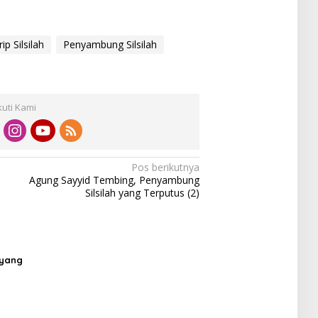
p Silsilah
Penyambung Silsilah
kuti Kami
Pos berikutnya
Agung Sayyid Tembing, Penyambung
Silsilah yang Terputus (2)
 yang