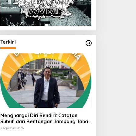
Terkini
Menghargai Diri Sendiri: Catatan
Subuh dari Bentangan Tambang Tanah
Jawa
3 Agustus 2026