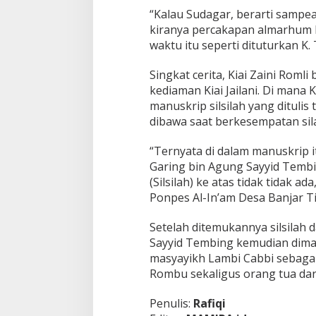
“Kalau Sudagar, berarti sampea
kiranya percakapan almarhum Ki
waktu itu seperti dituturkan K. 
Singkat cerita, Kiai Zaini Romli
kediaman Kiai Jailani. Di mana K
manuskrip silsilah yang ditulis
dibawa saat berkesempatan sil
“Ternyata di dalam manuskrip i
Garing bin Agung Sayyid Tembin
(Silsilah) ke atas tidak tidak a
Ponpes Al-In’am Desa Banjar Ti
Setelah ditemukannya silsilah 
Sayyid Tembing kemudian dimas
masyayikh Lambi Cabbi sebaga
Rombu sekaligus orang tua dar
Penulis:
Rafiqi