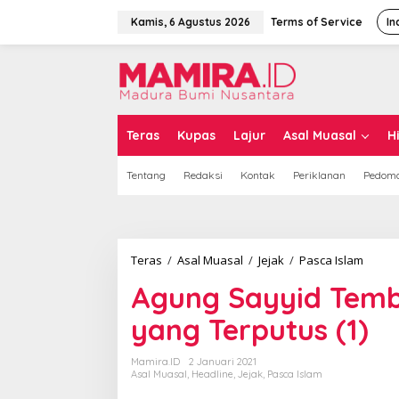
L
e
Kamis, 6 Agustus 2026
Terms of Service
In
w
a
t
i
k
e
k
Teras
Kupas
Lajur
Asal Muasal
H
o
n
Tentang
Redaksi
Kontak
Periklanan
Pedoma
t
e
n
Teras
/
Asal Muasal
/
Jejak
/
Pasca Islam
A
g
Agung Sayyid Temb
u
n
yang Terputus (1)
g
S
a
Mamira.ID
2 Januari 2021
y
Asal Muasal
,
Headline
,
Jejak
,
Pasca Islam
y