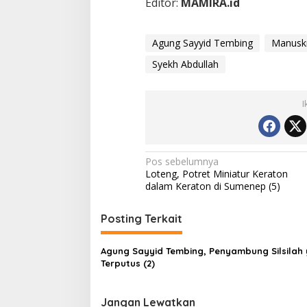
Editor:
MAMIRA.id
Agung Sayyid Tembing
Manuskri
Syekh Abdullah
I
N
Pos sebelumnya
Loteng, Potret Miniatur Keraton
a
dalam Keraton di Sumenep (5)
v
i
Posting Terkait
g
Agung Sayyid Tembing, Penyambung Silsilah
a
Terputus (2)
s
i
Jangan Lewatkan