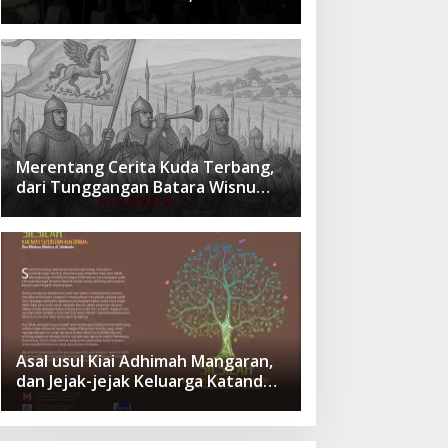
cita Besar Sang Penerus
Menusantara dan Mendunia
Merentang Cerita Kuda Terbang,
dari Tunggangan Batara Wisnu
Hingga Simbol Ketangguhan Para
Kesatria
Asal usul Kiai Adhimah Mangaran,
dan Jejak-jejak Keluarga Katandur
di Situbondo