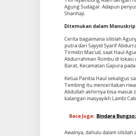
Tim Nyambung Aseh dengan nam
Agung Sudagar. Adapun penyusu
Shanhaji.
Ditemukan dalam Manuskrip 
Cerita bagaimana silislah Agu
putra dari Sayyid Syarif Abdur
Tirmidzi Mas’ud, saat Haul Agun
Abdurrahman Rombu di lokasi 
Barat, Kecamatan Gapura pada A
Ketua Panitia Haul sekaligus s
Tembing itu menceritakan riwa
Abdullah akhirnya bisa masuk d
kalangan masyayikh Lambi Cab
Baca Juga:
Bindara Bungso:
Awalnya, dahulu dalam silsilah