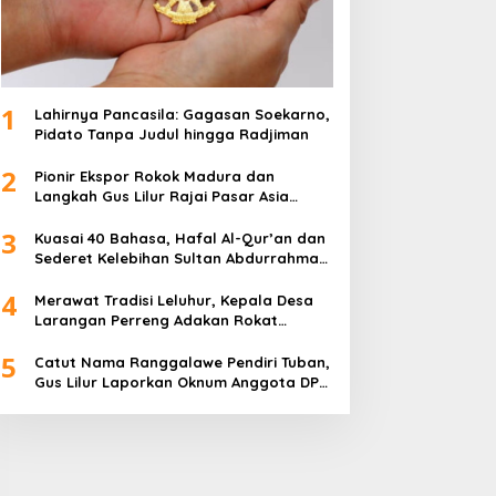
1
Lahirnya Pancasila: Gagasan Soekarno,
Pidato Tanpa Judul hingga Radjiman
2
Pionir Ekspor Rokok Madura dan
Langkah Gus Lilur Rajai Pasar Asia
Eropa
3
Kuasai 40 Bahasa, Hafal Al-Qur’an dan
Sederet Kelebihan Sultan Abdurrahman
Pakunataningrat
4
Merawat Tradisi Leluhur, Kepala Desa
Larangan Perreng Adakan Rokat
Gamelan Pusaka
5
Catut Nama Ranggalawe Pendiri Tuban,
Gus Lilur Laporkan Oknum Anggota DPR
RI Dapil Jatim ke MKD