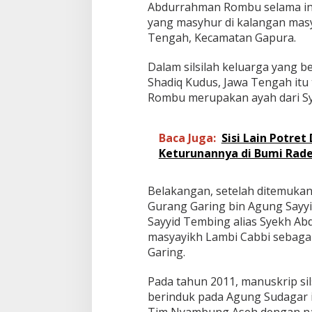
Abdurrahman Rombu selama ini 
yang masyhur di kalangan mas
Tengah, Kecamatan Gapura.
Dalam silsilah keluarga yang b
Shadiq Kudus, Jawa Tengah it
Rombu merupakan ayah dari S
Baca Juga:
Sisi Lain Potret
Keturunannya di Bumi Rad
Belakangan, setelah ditemukan
Gurang Garing bin Agung Sayy
Sayyid Tembing alias Syekh Abd
masyayikh Lambi Cabbi sebaga
Garing.
Pada tahun 2011, manuskrip si
berinduk pada Agung Sudagar i