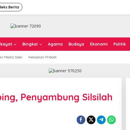
deks Berita
ikayat
Bingkai
Agama
Budaya
Ekonomi
Politik
n Media Siber
Kebijakan Pribadi
ing, Penyambung Silsilah