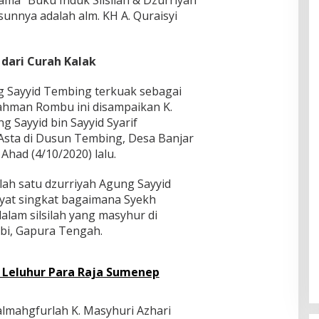
a “Buku Induk Silsilah & Dzurriyah
nnya adalah alm. KH A. Quraisyi
dari Curah Kalak
ng Sayyid Tembing terkuak sebagai
rahman Rombu ini disampaikan K.
g Sayyid bin Sayyid Syarif
Asta di Dusun Tembing, Desa Banjar
had (4/10/2020) lalu.
alah satu dzurriyah Agung Sayyid
yat singkat bagaimana Syekh
alam silsilah yang masyhur di
bi, Gapura Tengah.
 Leluhur Para Raja Sumenep
 almahgfurlah K. Masyhuri Azhari