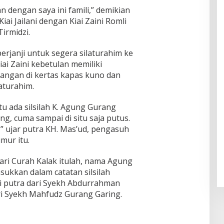
n dengan saya ini famili,” demikian
ai Jailani dengan Kiai Zaini Romli
Tirmidzi.
 berjanji untuk segera silaturahim ke
iai Zaini kebetulan memiliki
 tangan di kertas kapas kuno dan
aturahim.
tu ada silsilah K. Agung Gurang
g, cuma sampai di situ saja putus.
da,” ujar putra KH. Mas’ud, pengasuh
mur itu.
dari Curah Kalak itulah, nama Agung
ukkan dalam catatan silsilah
i putra dari Syekh Abdurrahman
i Syekh Mahfudz Gurang Garing.