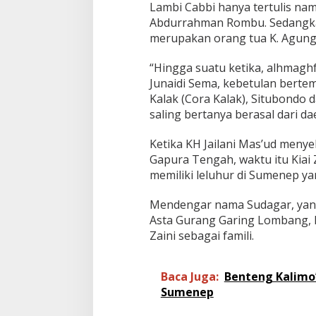
Lambi Cabbi hanya tertulis na
Abdurrahman Rombu. Sedangka
merupakan orang tua K. Agung 
“Hingga suatu ketika, alhmaghf
Junaidi Sema, kebetulan berte
Kalak (Cora Kalak), Situbondo
saling bertanya berasal dari dae
Ketika KH Jailani Mas’ud menye
Gapura Tengah, waktu itu Kiai Z
memiliki leluhur di Sumenep y
Mendengar nama Sudagar, yang 
Asta Gurang Garing Lombang, Ki
Zaini sebagai famili.
Baca Juga:
Benteng Kalimo’
Sumenep