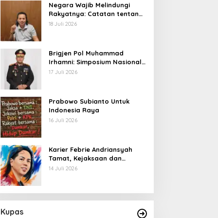
Negara Wajib Melindungi
Rakyatnya: Catatan tentang
Nasib Para Penambang
18 Juli 2026
Belerang Kawah Ijen
Brigjen Pol Muhammad
Irhamni: Simposium Nasional
Outlook Kejahatan SDA-LH
17 Juli 2026
2026–2030 Beri Banyak
Masukan Bagi APH
Prabowo Subianto Untuk
Indonesia Raya
16 Juli 2026
Karier Febrie Andriansyah
Tamat, Kejaksaan dan
Kepolisian Kian Erat
14 Juli 2026
Kupas