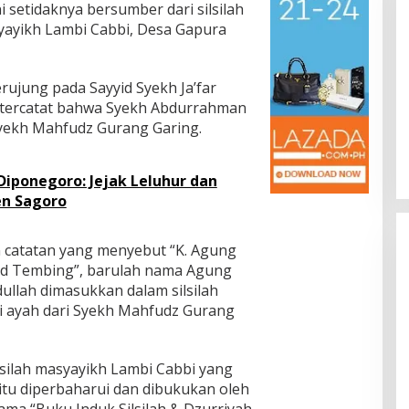
setidaknya bersumber dari silsilah
yayikh Lambi Cabbi, Desa Gapura
erujung pada Sayyid Syekh Ja’far
u tercatat bahwa Syekh Abdurrahman
Mitos dan Mistis Di Balik
Keindahan Kucing Busok (Satwa
yekh Mahfudz Gurang Garing.
Endemik Pulau Madura Bagian II)
Di Bingkai, Headline, Kupas, Travel
|
19 Juli 2021
 Diponegoro: Jejak Leluhur dan
en Sagoro
 catatan yang menyebut “K. Agung
id Tembing”, barulah nama Agung
ullah dimasukkan dalam silsilah
i ayah dari Syekh Mahfudz Gurang
lsilah masyayikh Lambi Cabbi yang
tu diperbaharui dan dibukukan oleh