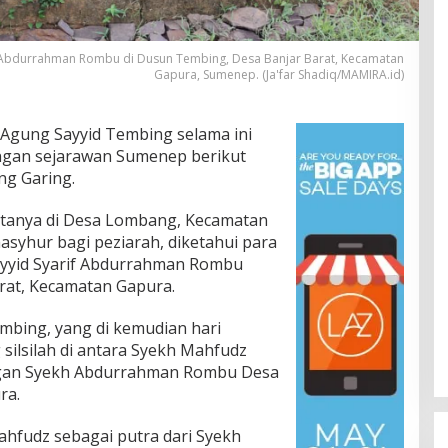
 Abdurrahman Rombu di Dusun Tembing, Desa Banjar Barat, Kecamatan
Gapura, Sumenep. (Ja'far Shadiq/MAMIRA.id)
Agung Sayyid Tembing selama ini
angan sejarawan Sumenep berikut
ng Garing.
stanya di Desa Lombang, Kecamatan
syhur bagi peziarah, diketahui para
Sayyid Syarif Abdurrahman Rombu
at, Kecamatan Gapura.
mbing, yang di kemudian hari
silsilah di antara Syekh Mahfudz
gan Syekh Abdurrahman Rombu Desa
ra.
hfudz sebagai putra dari Syekh