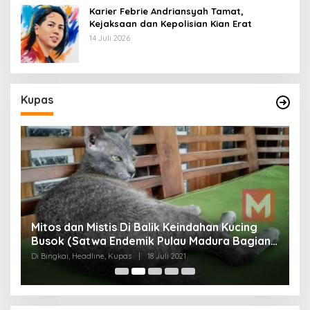
Karier Febrie Andriansyah Tamat,
Kejaksaan dan Kepolisian Kian Erat
14 Juli 2026
Kupas
Mitos dan Mistis Di Balik Keindahan Kucing
Busok (Satwa Endemik Pulau Madura Bagian
N
I)
Di Bingkai, Headline, Kupas
|
18 Juli 2021
Di