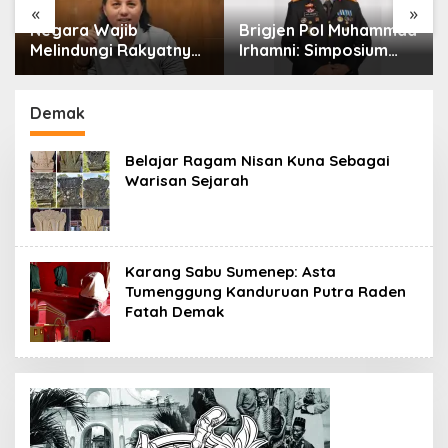
«
»
Negara Wajib
Brigjen Pol Muhammad
Melindungi Rakyatnya:
Irhamni: Simposium
Catatan tentang Nasib
Nasional Outlook
Para Penambang
Kejahatan SDA-LH
Belerang Kawah Ijen
2026–2030 Beri
Demak
Banyak Masukan Bagi
APH
Belajar Ragam Nisan Kuna Sebagai
Warisan Sejarah
Karang Sabu Sumenep: Asta
Tumenggung Kanduruan Putra Raden
Fatah Demak