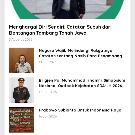
Menghargai Diri Sendiri: Catatan Subuh dari
Bentangan Tambang Tanah Jawa
3 Agustus 2026
Negara Wajib Melindungi Rakyatnya:
Catatan tentang Nasib Para Penambang
Belerang Kawah Ijen
18 Juli 2026
Brigjen Pol Muhammad Irhamni: Simposium
Nasional Outlook Kejahatan SDA-LH 2026–
2030 Beri Banyak Masukan Bagi APH
17 Juli 2026
Prabowo Subianto Untuk Indonesia Raya
16 Juli 2026