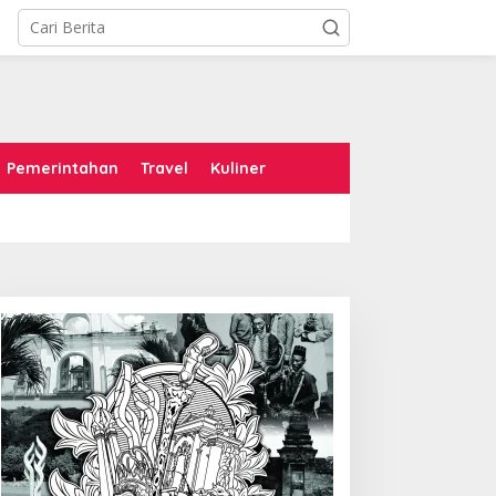
Pemerintahan
Travel
Kuliner
arier Febrie Andriansyah
Menghargai Diri Sendiri:
amat, Kejaksaan dan
Catatan Subuh dari
epolisian Kian Erat
Bentangan Tambang Tanah
Jawa