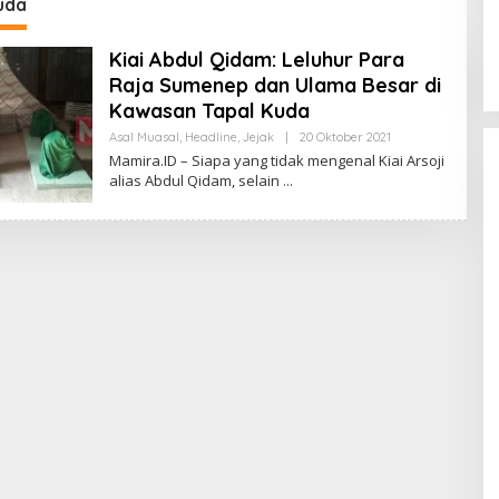
eri Banyak Masukan
uda
PH
Kiai Abdul Qidam: Leluhur Para
Raja Sumenep dan Ulama Besar di
Kawasan Tapal Kuda
Asal Muasal
,
Headline
,
Jejak
|
20 Oktober 2021
O
L
Mamira.ID – Siapa yang tidak mengenal Kiai Arsoji
E
alias Abdul Qidam, selain
H
R
E
D
A
K
S
I
M
A
M
I
R
A