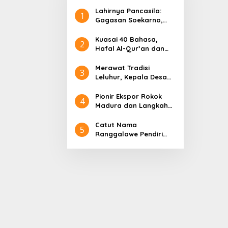
Lahirnya Pancasila:
1
Gagasan Soekarno,
Pidato Tanpa Judul
hingga Radjiman
Kuasai 40 Bahasa,
2
Hafal Al-Qur’an dan
Sederet Kelebihan
Sultan Abdurrahman
Merawat Tradisi
3
Pakunataningrat
Leluhur, Kepala Desa
Larangan Perreng
Adakan Rokat Gamelan
Pionir Ekspor Rokok
4
Pusaka
Madura dan Langkah
Gus Lilur Rajai Pasar
Asia Eropa
Catut Nama
5
Ranggalawe Pendiri
Tuban, Gus Lilur
Laporkan Oknum
Anggota DPR RI Dapil
Jatim ke MKD