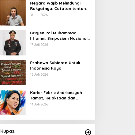
Negara Wajib Melindungi
Rakyatnya: Catatan tentang
Nasib Para Penambang
18 Juli 2026
Belerang Kawah Ijen
Brigjen Pol Muhammad
Irhamni: Simposium Nasional
Outlook Kejahatan SDA-LH
17 Juli 2026
2026–2030 Beri Banyak
Masukan Bagi APH
Prabowo Subianto Untuk
Indonesia Raya
16 Juli 2026
Karier Febrie Andriansyah
Tamat, Kejaksaan dan
Kepolisian Kian Erat
14 Juli 2026
Kupas