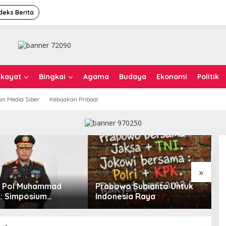
deks Berita
ikayat
Bingkai
Agama
Budaya
Ekonomi
Politik
n Media Siber
Kebijakan Pribadi
»
n Pol Muhammad
Prabowo Subianto Untuk
K
i: Simposium
Indonesia Raya
T
al Outlook
K
tan SDA-LH 2026–