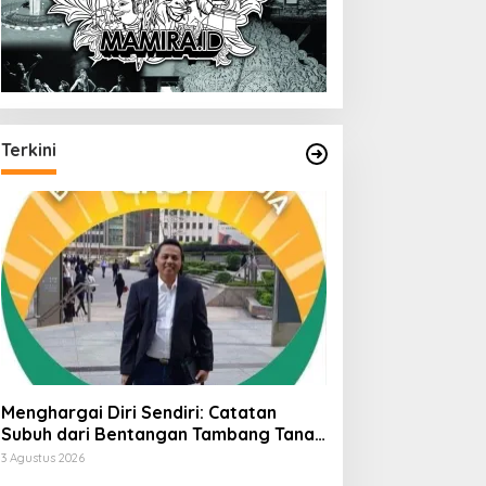
Terkini
Menghargai Diri Sendiri: Catatan
Subuh dari Bentangan Tambang Tanah
Jawa
3 Agustus 2026