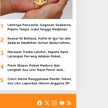
1
Lahirnya Pancasila: Gagasan Soekarno,
Pidato Tanpa Judul hingga Radjiman
2
Kuasai 40 Bahasa, Hafal Al-Qur’an dan
Sederet Kelebihan Sultan Abdurrahman
Pakunataningrat
3
Merawat Tradisi Leluhur, Kepala Desa
Larangan Perreng Adakan Rokat
Gamelan Pusaka
4
Pionir Ekspor Rokok Madura dan
Langkah Gus Lilur Rajai Pasar Asia
Eropa
5
Catut Nama Ranggalawe Pendiri Tuban,
Gus Lilur Laporkan Oknum Anggota DPR
RI Dapil Jatim ke MKD