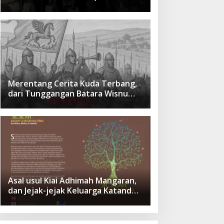
cita Besar Sang Penerus
Menusantara dan Mendunia
Merentang Cerita Kuda Terbang,
dari Tunggangan Batara Wisnu
Hingga Simbol Ketangguhan Para
Kesatria
Asal usul Kiai Adhimah Mangaran,
dan Jejak-jejak Keluarga Katandur
di Situbondo