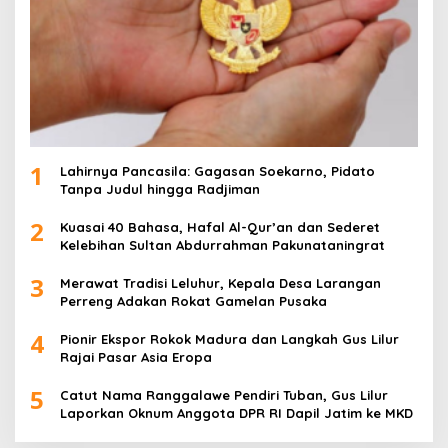
1
Lahirnya Pancasila: Gagasan Soekarno, Pidato
Tanpa Judul hingga Radjiman
2
Kuasai 40 Bahasa, Hafal Al-Qur’an dan Sederet
Kelebihan Sultan Abdurrahman Pakunataningrat
3
Merawat Tradisi Leluhur, Kepala Desa Larangan
Perreng Adakan Rokat Gamelan Pusaka
4
Pionir Ekspor Rokok Madura dan Langkah Gus Lilur
Rajai Pasar Asia Eropa
5
Catut Nama Ranggalawe Pendiri Tuban, Gus Lilur
Laporkan Oknum Anggota DPR RI Dapil Jatim ke MKD