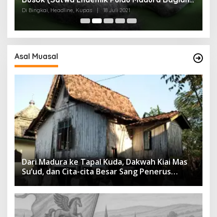
I)
Di Bingkai, Headline, Kupas
|
18 Juli 2021
Di
Asal Muasal
Dari Madura ke Tapal Kuda, Dakwah Kiai Mas
Su’ud, dan Cita-cita Besar Sang Penerus
Menusantara dan Mendunia