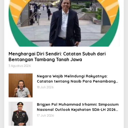
Menghargai Diri Sendiri: Catatan Subuh dari
Bentangan Tambang Tanah Jawa
3 Agustus 2026
Negara Wajib Melindungi Rakyatnya:
Catatan tentang Nasib Para Penambang
Belerang Kawah Ijen
18 Juli 2026
Brigjen Pol Muhammad Irhamni: Simposium
Nasional Outlook Kejahatan SDA-LH 2026–
2030 Beri Banyak Masukan Bagi APH
17 Juli 2026