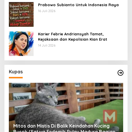
Prabowo Subianto Untuk Indonesia Raya
16 Juli 2026
Karier Febrie Andriansyah Tamat,
Kejaksaan dan Kepolisian Kian Erat
14 Juli 2026
Kupas
Mitos dan Mistis Di Balik Keindahan Kucing
Busok (Satwa Endemik Pulau Madura Bagian
N