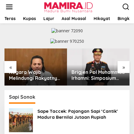
L
e
w
a
Teras
Kupas
Lajur
Asal Muasal
Hikayat
Bingkai
t
i
k
e
k
o
n
t
«
»
e
Negara Wajib
Brigjen Pol Muhammad
n
Melindungi Rakyatnya:
Irhamni: Simposium
Catatan tentang Nasib
Nasional Outlook
Para Penambang
Kejahatan SDA-LH
Belerang Kawah Ijen
2026–2030 Beri
Sapi Sonok
Banyak Masukan Bagi
APH
Sape Taccek: Pajangan Sapi ‘Cantik’
Madura Bernilai Jutaan Rupiah