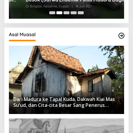
I)
Di Bingkai, Headline, Kupas
|
18 Juli 2021
Di
Asal Muasal
Dari Madura ke Tapal Kuda, Dakwah Kiai Mas
Su’ud, dan Cita-cita Besar Sang Penerus
Menusantara dan Mendunia