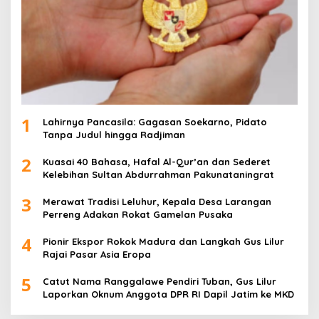
1
Lahirnya Pancasila: Gagasan Soekarno, Pidato
Tanpa Judul hingga Radjiman
2
Kuasai 40 Bahasa, Hafal Al-Qur’an dan Sederet
Kelebihan Sultan Abdurrahman Pakunataningrat
3
Merawat Tradisi Leluhur, Kepala Desa Larangan
Perreng Adakan Rokat Gamelan Pusaka
4
Pionir Ekspor Rokok Madura dan Langkah Gus Lilur
Rajai Pasar Asia Eropa
5
Catut Nama Ranggalawe Pendiri Tuban, Gus Lilur
Laporkan Oknum Anggota DPR RI Dapil Jatim ke MKD