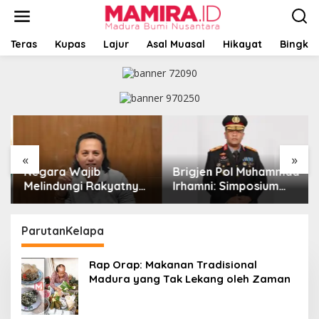
L
e
w
a
Teras
Kupas
Lajur
Asal Muasal
Hikayat
Bingkai
t
i
k
e
k
o
n
t
«
»
e
Negara Wajib
Brigjen Pol Muhammad
n
Melindungi Rakyatnya:
Irhamni: Simposium
Catatan tentang Nasib
Nasional Outlook
Para Penambang
Kejahatan SDA-LH
Belerang Kawah Ijen
2026–2030 Beri
ParutanKelapa
Banyak Masukan Bagi
APH
Rap Orap: Makanan Tradisional
Madura yang Tak Lekang oleh Zaman