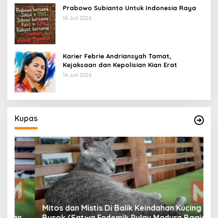
Prabowo Subianto Untuk Indonesia Raya
16 Juli 2026
Karier Febrie Andriansyah Tamat,
Kejaksaan dan Kepolisian Kian Erat
14 Juli 2026
Kupas
Mitos dan Mistis Di Balik Keindahan Kucing
Busok (Satwa Endemik Pulau Madura Bagian
N