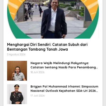
Menghargai Diri Sendiri: Catatan Subuh dari
Bentangan Tambang Tanah Jawa
3 Agustus 2026
Negara Wajib Melindungi Rakyatnya:
Catatan tentang Nasib Para Penambang
Belerang Kawah Ijen
18 Juli 2026
Brigjen Pol Muhammad Irhamni: Simposium
Nasional Outlook Kejahatan SDA-LH 2026–
2030 Beri Banyak Masukan Bagi APH
17 Juli 2026