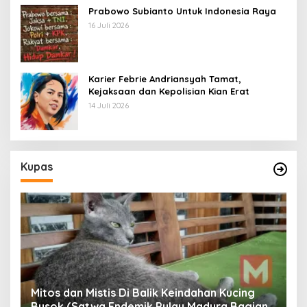
Prabowo Subianto Untuk Indonesia Raya
16 Juli 2026
Karier Febrie Andriansyah Tamat,
Kejaksaan dan Kepolisian Kian Erat
14 Juli 2026
Kupas
Mitos dan Mistis Di Balik Keindahan Kucing
Busok (Satwa Endemik Pulau Madura Bagian
N