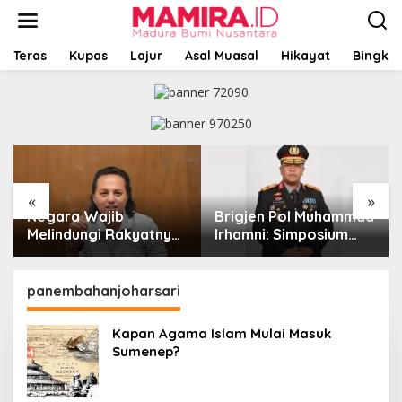
L
e
w
a
Teras
Kupas
Lajur
Asal Muasal
Hikayat
Bingkai
t
i
k
e
k
o
n
t
«
»
e
Negara Wajib
Brigjen Pol Muhammad
n
Melindungi Rakyatnya:
Irhamni: Simposium
Catatan tentang Nasib
Nasional Outlook
Para Penambang
Kejahatan SDA-LH
Belerang Kawah Ijen
2026–2030 Beri
panembahanjoharsari
Banyak Masukan Bagi
APH
Kapan Agama Islam Mulai Masuk
Sumenep?