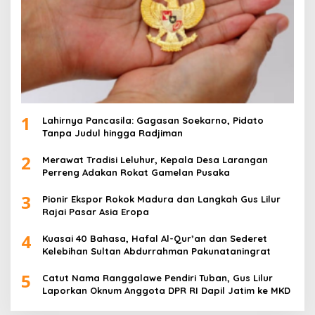
1
Lahirnya Pancasila: Gagasan Soekarno, Pidato
Tanpa Judul hingga Radjiman
2
Merawat Tradisi Leluhur, Kepala Desa Larangan
Perreng Adakan Rokat Gamelan Pusaka
3
Pionir Ekspor Rokok Madura dan Langkah Gus Lilur
Rajai Pasar Asia Eropa
4
Kuasai 40 Bahasa, Hafal Al-Qur’an dan Sederet
Kelebihan Sultan Abdurrahman Pakunataningrat
5
Catut Nama Ranggalawe Pendiri Tuban, Gus Lilur
Laporkan Oknum Anggota DPR RI Dapil Jatim ke MKD