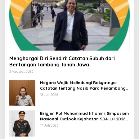
Menghargai Diri Sendiri: Catatan Subuh dari
Bentangan Tambang Tanah Jawa
3 Agustus 2026
Negara Wajib Melindungi Rakyatnya:
Catatan tentang Nasib Para Penambang
Belerang Kawah Ijen
18 Juli 2026
Brigjen Pol Muhammad Irhamni: Simposium
Nasional Outlook Kejahatan SDA-LH 2026–
2030 Beri Banyak Masukan Bagi APH
17 Juli 2026