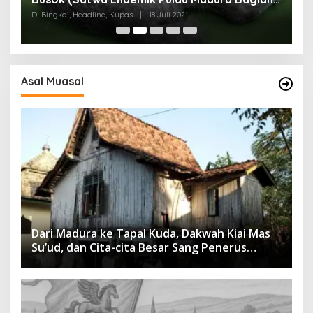
I)
Di Bingkai, Headline, Kupas
|
18 Juli 2021
Di
Asal Muasal
Dari Madura ke Tapal Kuda, Dakwah Kiai Mas
Su’ud, dan Cita-cita Besar Sang Penerus
Menusantara dan Mendunia