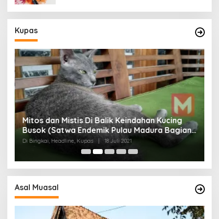
Kupas
Mitos dan Mistis Di Balik Keindahan Kucing
Busok (Satwa Endemik Pulau Madura Bagian
N
I)
Di Bingkai, Headline, Kupas
|
18 Juli 2021
Di
Asal Muasal