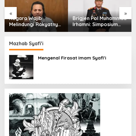
«
»
Negara Wajib
Brigjen Pol Muhammad
Melindungi Rakyatnya:
Irhamni: Simposium
Catatan tentang Nasib
Nasional Outlook
Para Penambang
Kejahatan SDA-LH
Belerang Kawah Ijen
2026–2030 Beri
Mazhab Syafi’i
Banyak Masukan Bagi
APH
Mengenal Firasat Imam Syafi’i