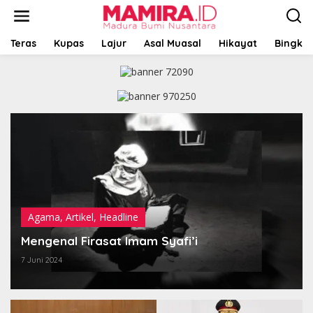
L
e
w
a
Teras
Kupas
Lajur
Asal Muasal
Hikayat
Bingkai
t
i
k
e
k
o
n
t
e
n
Agama
,
Artikel
,
Headline
Mengenal Firasat Imam Syafi’i
7 Juni 2024