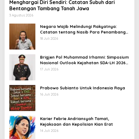
Menghargai Diri Sendiri: Catatan Subuh dari
Bentangan Tambang Tanah Jawa
3 Agustus 2026
Negara Wajib Melindungi Rakyatnya:
Catatan tentang Nasib Para Penambang
Belerang Kawah Ijen
18 Juli 2026
Brigjen Pol Muhammad Irhamni: Simposium
Nasional Outlook Kejahatan SDA-LH 2026–
2030 Beri Banyak Masukan Bagi APH
17 Juli 2026
Prabowo Subianto Untuk Indonesia Raya
16 Juli 2026
Karier Febrie Andriansyah Tamat,
Kejaksaan dan Kepolisian Kian Erat
14 Juli 2026