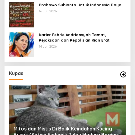
Prabowo Subianto Untuk Indonesia Raya
16 Juli 2026
Karier Febrie Andriansyah Tamat,
Kejaksaan dan Kepolisian Kian Erat
14 Juli 2026
Kupas
Mitos dan Mistis Di Balik Keindahan Kucing
Busok (Satwa Endemik Pulau Madura Bagian
N