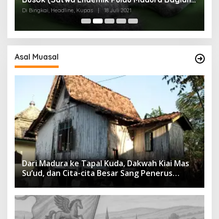
I)
Di Bingkai, Headline, Kupas
|
18 Juli 2021
Di
Asal Muasal
Dari Madura ke Tapal Kuda, Dakwah Kiai Mas
Su’ud, dan Cita-cita Besar Sang Penerus
Menusantara dan Mendunia