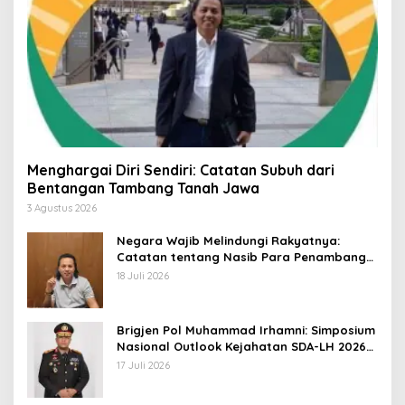
Menghargai Diri Sendiri: Catatan Subuh dari
Bentangan Tambang Tanah Jawa
3 Agustus 2026
Negara Wajib Melindungi Rakyatnya:
Catatan tentang Nasib Para Penambang
Belerang Kawah Ijen
18 Juli 2026
Brigjen Pol Muhammad Irhamni: Simposium
Nasional Outlook Kejahatan SDA-LH 2026–
2030 Beri Banyak Masukan Bagi APH
17 Juli 2026