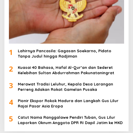
1
Lahirnya Pancasila: Gagasan Soekarno, Pidato
Tanpa Judul hingga Radjiman
2
Kuasai 40 Bahasa, Hafal Al-Qur’an dan Sederet
Kelebihan Sultan Abdurrahman Pakunataningrat
3
Merawat Tradisi Leluhur, Kepala Desa Larangan
Perreng Adakan Rokat Gamelan Pusaka
4
Pionir Ekspor Rokok Madura dan Langkah Gus Lilur
Rajai Pasar Asia Eropa
5
Catut Nama Ranggalawe Pendiri Tuban, Gus Lilur
Laporkan Oknum Anggota DPR RI Dapil Jatim ke MKD