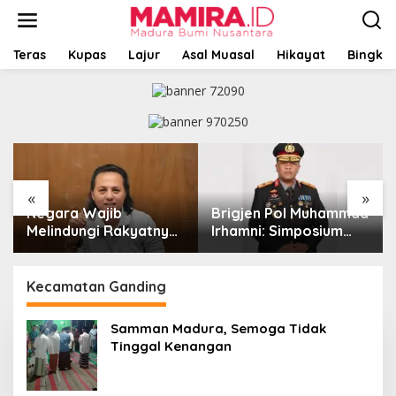
L
e
w
a
Teras
Kupas
Lajur
Asal Muasal
Hikayat
Bingkai
t
i
k
e
k
o
n
t
«
»
e
Negara Wajib
Brigjen Pol Muhammad
n
Melindungi Rakyatnya:
Irhamni: Simposium
Catatan tentang Nasib
Nasional Outlook
Para Penambang
Kejahatan SDA-LH
Belerang Kawah Ijen
2026–2030 Beri
Kecamatan Ganding
Banyak Masukan Bagi
APH
Samman Madura, Semoga Tidak
Tinggal Kenangan