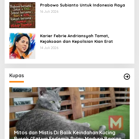
Prabowo Subianto Untuk Indonesia Raya
16 Juli 2026
Karier Febrie Andriansyah Tamat,
Kejaksaan dan Kepolisian Kian Erat
14 Juli 2026
Kupas
Mitos dan Mistis Di Balik Keindahan Kucing
Busok (Satwa Endemik Pulau Madura Bagian
N