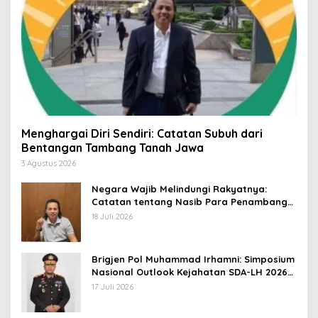
Menghargai Diri Sendiri: Catatan Subuh dari
Bentangan Tambang Tanah Jawa
3 Agustus 2026
Negara Wajib Melindungi Rakyatnya:
Catatan tentang Nasib Para Penambang
Belerang Kawah Ijen
18 Juli 2026
Brigjen Pol Muhammad Irhamni: Simposium
Nasional Outlook Kejahatan SDA-LH 2026–
2030 Beri Banyak Masukan Bagi APH
17 Juli 2026