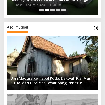
I)
Di Bingkai, Headline, Kupas
|
18 Juli 2021
Di
Asal Muasal
Dari Madura ke Tapal Kuda, Dakwah Kiai Mas
Su’ud, dan Cita-cita Besar Sang Penerus
Menusantara dan Mendunia