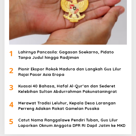
1
Lahirnya Pancasila: Gagasan Soekarno, Pidato
Tanpa Judul hingga Radjiman
2
Pionir Ekspor Rokok Madura dan Langkah Gus Lilur
Rajai Pasar Asia Eropa
3
Kuasai 40 Bahasa, Hafal Al-Qur’an dan Sederet
Kelebihan Sultan Abdurrahman Pakunataningrat
4
Merawat Tradisi Leluhur, Kepala Desa Larangan
Perreng Adakan Rokat Gamelan Pusaka
5
Catut Nama Ranggalawe Pendiri Tuban, Gus Lilur
Laporkan Oknum Anggota DPR RI Dapil Jatim ke MKD