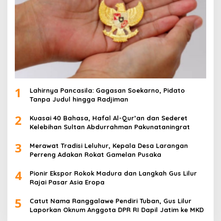
1
Lahirnya Pancasila: Gagasan Soekarno, Pidato
Tanpa Judul hingga Radjiman
2
Kuasai 40 Bahasa, Hafal Al-Qur’an dan Sederet
Kelebihan Sultan Abdurrahman Pakunataningrat
3
Merawat Tradisi Leluhur, Kepala Desa Larangan
Perreng Adakan Rokat Gamelan Pusaka
4
Pionir Ekspor Rokok Madura dan Langkah Gus Lilur
Rajai Pasar Asia Eropa
5
Catut Nama Ranggalawe Pendiri Tuban, Gus Lilur
Laporkan Oknum Anggota DPR RI Dapil Jatim ke MKD