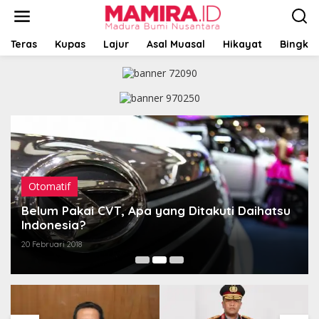
L
e
w
a
Teras
Kupas
Lajur
Asal Muasal
Hikayat
Bingkai
t
i
k
e
k
o
n
t
e
n
Otomatif
Belum Pakai CVT, Apa yang Ditakuti Daihatsu
Indonesia?
20 Februari 2018