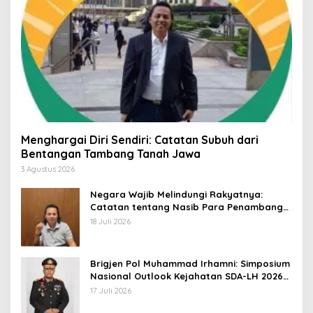
Menghargai Diri Sendiri: Catatan Subuh dari
Bentangan Tambang Tanah Jawa
3 Agustus 2026
Negara Wajib Melindungi Rakyatnya:
Catatan tentang Nasib Para Penambang
Belerang Kawah Ijen
18 Juli 2026
Brigjen Pol Muhammad Irhamni: Simposium
Nasional Outlook Kejahatan SDA-LH 2026–
2030 Beri Banyak Masukan Bagi APH
17 Juli 2026