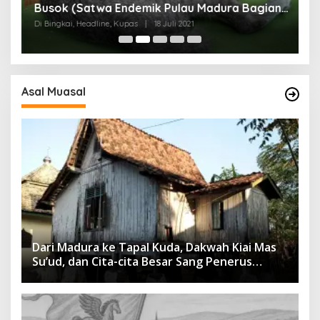
Busok (Satwa Endemik Pulau Madura Bagian
N
I)
Di Bingkai, Headline, Kupas
|
18 Juli 2021
Di
Asal Muasal
Dari Madura ke Tapal Kuda, Dakwah Kiai Mas
Su’ud, dan Cita-cita Besar Sang Penerus
Menusantara dan Mendunia