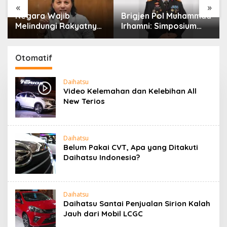
«
»
Negara Wajib
Brigjen Pol Muhammad
Melindungi Rakyatnya:
Irhamni: Simposium
Catatan tentang Nasib
Nasional Outlook
Para Penambang
Kejahatan SDA-LH
Belerang Kawah Ijen
2026–2030 Beri
Otomatif
Banyak Masukan Bagi
APH
Daihatsu
Video Kelemahan dan Kelebihan All
New Terios
Daihatsu
Belum Pakai CVT, Apa yang Ditakuti
Daihatsu Indonesia?
Daihatsu
Daihatsu Santai Penjualan Sirion Kalah
Jauh dari Mobil LCGC