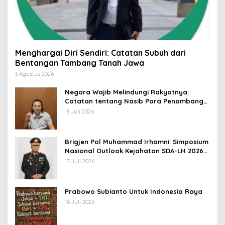
Menghargai Diri Sendiri: Catatan Subuh dari
Bentangan Tambang Tanah Jawa
3 Agustus 2026
Negara Wajib Melindungi Rakyatnya:
Catatan tentang Nasib Para Penambang
Belerang Kawah Ijen
18 Juli 2026
Brigjen Pol Muhammad Irhamni: Simposium
Nasional Outlook Kejahatan SDA-LH 2026–
2030 Beri Banyak Masukan Bagi APH
17 Juli 2026
Prabowo Subianto Untuk Indonesia Raya
16 Juli 2026