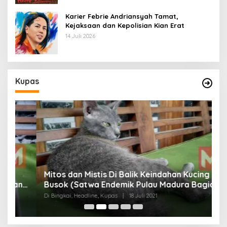
Karier Febrie Andriansyah Tamat,
Kejaksaan dan Kepolisian Kian Erat
14 Juli 2026
Kupas
Mitos dan Mistis Di Balik Keindahan Kucing
Busok (Satwa Endemik Pulau Madura Bagian
N
I)
Di Bingkai, Headline, Kupas
|
18 Juli 2021
Di