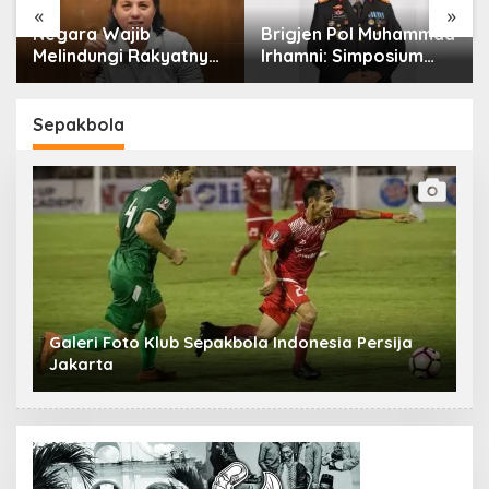
«
»
Negara Wajib
Brigjen Pol Muhammad
Melindungi Rakyatnya:
Irhamni: Simposium
Catatan tentang Nasib
Nasional Outlook
Para Penambang
Kejahatan SDA-LH
Belerang Kawah Ijen
2026–2030 Beri
Sepakbola
Banyak Masukan Bagi
APH
Galeri Foto Klub Sepakbola Indonesia Persija
Jakarta