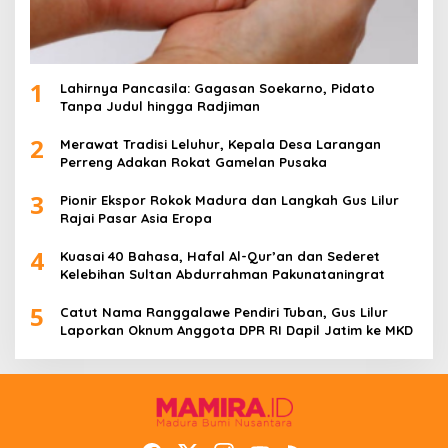
1
Lahirnya Pancasila: Gagasan Soekarno, Pidato
Tanpa Judul hingga Radjiman
2
Merawat Tradisi Leluhur, Kepala Desa Larangan
Perreng Adakan Rokat Gamelan Pusaka
3
Pionir Ekspor Rokok Madura dan Langkah Gus Lilur
Rajai Pasar Asia Eropa
4
Kuasai 40 Bahasa, Hafal Al-Qur’an dan Sederet
Kelebihan Sultan Abdurrahman Pakunataningrat
5
Catut Nama Ranggalawe Pendiri Tuban, Gus Lilur
Laporkan Oknum Anggota DPR RI Dapil Jatim ke MKD