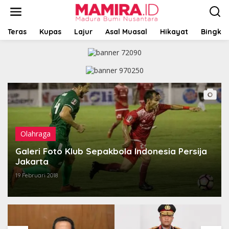
L
e
w
a
Teras
Kupas
Lajur
Asal Muasal
Hikayat
Bingkai
t
i
k
e
k
o
n
t
e
n
Olahraga
Galeri Foto Klub Sepakbola Indonesia Persija
Jakarta
19 Februari 2018