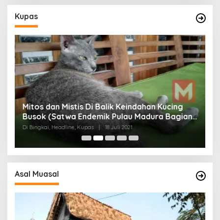
Kupas
Mitos dan Mistis Di Balik Keindahan Kucing
Busok (Satwa Endemik Pulau Madura Bagian
N
I)
Di Bingkai, Headline, Kupas
|
18 Juli 2021
Di
Asal Muasal