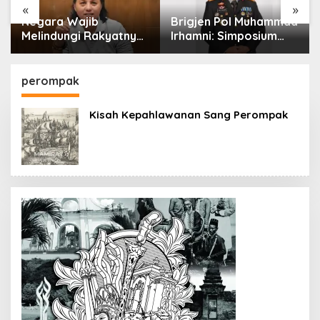
«
»
Negara Wajib
Brigjen Pol Muhammad
Melindungi Rakyatnya:
Irhamni: Simposium
Catatan tentang Nasib
Nasional Outlook
Para Penambang
Kejahatan SDA-LH
Belerang Kawah Ijen
2026–2030 Beri
perompak
Banyak Masukan Bagi
APH
Kisah Kepahlawanan Sang Perompak