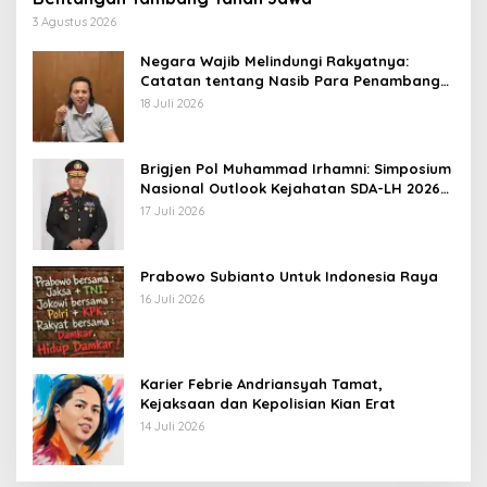
3 Agustus 2026
Negara Wajib Melindungi Rakyatnya:
Catatan tentang Nasib Para Penambang
Belerang Kawah Ijen
18 Juli 2026
Brigjen Pol Muhammad Irhamni: Simposium
Nasional Outlook Kejahatan SDA-LH 2026–
2030 Beri Banyak Masukan Bagi APH
17 Juli 2026
Prabowo Subianto Untuk Indonesia Raya
16 Juli 2026
Karier Febrie Andriansyah Tamat,
Kejaksaan dan Kepolisian Kian Erat
14 Juli 2026