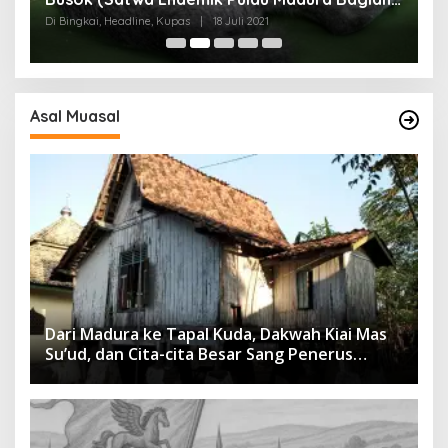
I)
Di Bingkai, Headline, Kupas
|
18 Juli 2021
Di
Asal Muasal
Dari Madura ke Tapal Kuda, Dakwah Kiai Mas
Su’ud, dan Cita-cita Besar Sang Penerus
Menusantara dan Mendunia