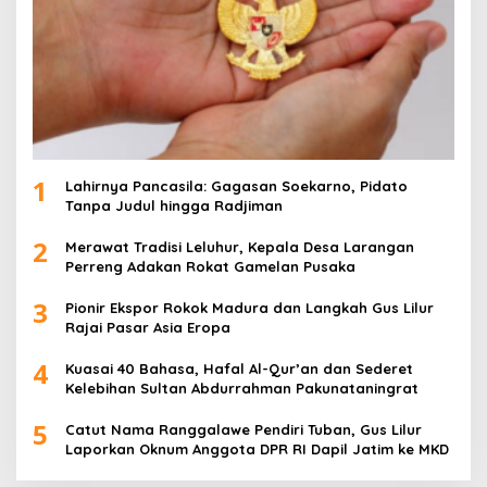
1
Lahirnya Pancasila: Gagasan Soekarno, Pidato
Tanpa Judul hingga Radjiman
2
Merawat Tradisi Leluhur, Kepala Desa Larangan
Perreng Adakan Rokat Gamelan Pusaka
3
Pionir Ekspor Rokok Madura dan Langkah Gus Lilur
Rajai Pasar Asia Eropa
4
Kuasai 40 Bahasa, Hafal Al-Qur’an dan Sederet
Kelebihan Sultan Abdurrahman Pakunataningrat
5
Catut Nama Ranggalawe Pendiri Tuban, Gus Lilur
Laporkan Oknum Anggota DPR RI Dapil Jatim ke MKD