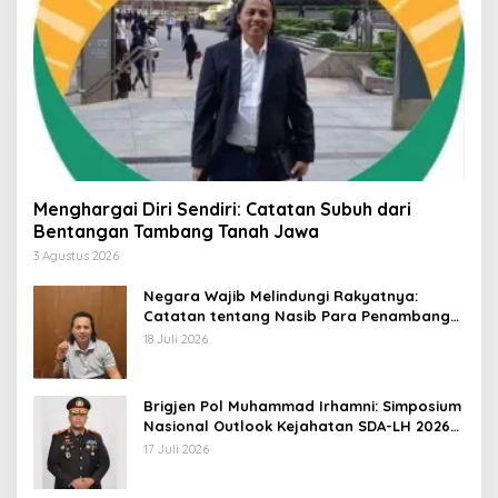
Menghargai Diri Sendiri: Catatan Subuh dari
Bentangan Tambang Tanah Jawa
3 Agustus 2026
Negara Wajib Melindungi Rakyatnya:
Catatan tentang Nasib Para Penambang
Belerang Kawah Ijen
18 Juli 2026
Brigjen Pol Muhammad Irhamni: Simposium
Nasional Outlook Kejahatan SDA-LH 2026–
2030 Beri Banyak Masukan Bagi APH
17 Juli 2026