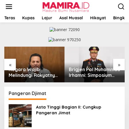
L
e
w
a
Teras
Kupas
Lajur
Asal Muasal
Hikayat
Bingkai
t
i
k
e
k
o
n
t
«
»
e
Negara Wajib
Brigjen Pol Muhammad
n
Melindungi Rakyatnya:
Irhamni: Simposium
Catatan tentang Nasib
Nasional Outlook
Para Penambang
Kejahatan SDA-LH
Belerang Kawah Ijen
2026–2030 Beri
Pangeran Djimat
Banyak Masukan Bagi
APH
Asta Tinggi Bagian II: Cungkup
Pangeran Jimat