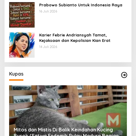
Prabowo Subianto Untuk Indonesia Raya
16 Juli 2026
Karier Febrie Andriansyah Tamat,
Kejaksaan dan Kepolisian Kian Erat
14 Juli 2026
Kupas
Mitos dan Mistis Di Balik Keindahan Kucing
Busok (Satwa Endemik Pulau Madura Bagian
N