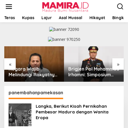
L
e
w
a
Teras
Kupas
Lajur
Asal Muasal
Hikayat
Bingkai
t
i
k
e
k
o
n
t
«
»
e
Negara Wajib
Brigjen Pol Muhammad
n
Melindungi Rakyatnya:
Irhamni: Simposium
Catatan tentang Nasib
Nasional Outlook
Para Penambang
Kejahatan SDA-LH
Belerang Kawah Ijen
2026–2030 Beri
panembahanpamekasan
Banyak Masukan Bagi
APH
Langka, Berikut Kisah Pernikahan
Pembesar Madura dengan Wanita
Eropa