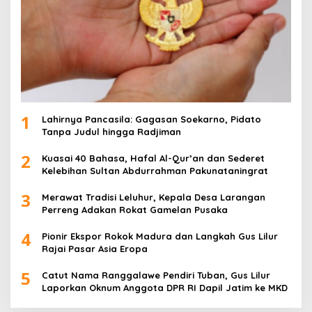
1
Lahirnya Pancasila: Gagasan Soekarno, Pidato
Tanpa Judul hingga Radjiman
2
Kuasai 40 Bahasa, Hafal Al-Qur’an dan Sederet
Kelebihan Sultan Abdurrahman Pakunataningrat
3
Merawat Tradisi Leluhur, Kepala Desa Larangan
Perreng Adakan Rokat Gamelan Pusaka
4
Pionir Ekspor Rokok Madura dan Langkah Gus Lilur
Rajai Pasar Asia Eropa
5
Catut Nama Ranggalawe Pendiri Tuban, Gus Lilur
Laporkan Oknum Anggota DPR RI Dapil Jatim ke MKD