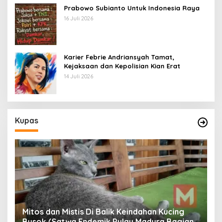
Prabowo Subianto Untuk Indonesia Raya
16 Juli 2026
Karier Febrie Andriansyah Tamat,
Kejaksaan dan Kepolisian Kian Erat
14 Juli 2026
Kupas
Mitos dan Mistis Di Balik Keindahan Kucing
Busok (Satwa Endemik Pulau Madura Bagian
N