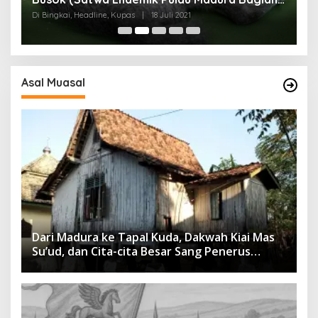
I)
Di Bingkai, Headline, Kupas
|
18 Juli 2021
Di
Asal Muasal
Dari Madura ke Tapal Kuda, Dakwah Kiai Mas
Su’ud, dan Cita-cita Besar Sang Penerus
Menusantara dan Mendunia