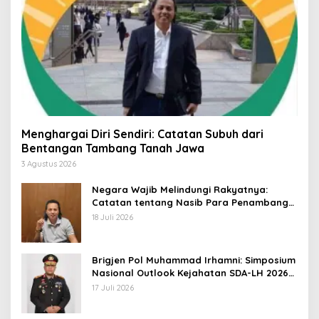
Menghargai Diri Sendiri: Catatan Subuh dari
Bentangan Tambang Tanah Jawa
3 Agustus 2026
Negara Wajib Melindungi Rakyatnya:
Catatan tentang Nasib Para Penambang
Belerang Kawah Ijen
18 Juli 2026
Brigjen Pol Muhammad Irhamni: Simposium
Nasional Outlook Kejahatan SDA-LH 2026–
2030 Beri Banyak Masukan Bagi APH
17 Juli 2026