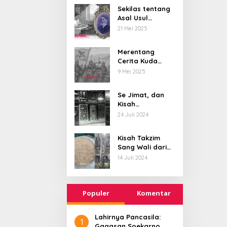
Menusantara dan
Sekilas tentang
Asal Usul
Mendunia
Kawasan
21 Mei 2025
Bujanggan, dan
Pangeran yang
Merentang
Sastrawan
Cerita Kuda
Terbang, dari
9 Mei 2025
Tunggangan
Batara Wisnu
Se Jimat, dan
Hingga Simbol
Kisah
Ketangguhan
Bersatunya
24 Juli 2024
Para Kesatria
Sumenep-
Pamekasan di
Kisah Takzim
Abad 18
Sang Wali dari
Alam Barzakh
14 Juli 2024
Populer
Komentar
Lahirnya Pancasila:
1
Gagasan Soekarno,