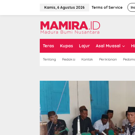
L
e
Kamis, 6 Agustus 2026
Terms of Service
In
w
a
t
i
k
e
k
Teras
Kupas
Lajur
Asal Muasal
H
o
n
Tentang
Redaksi
Kontak
Periklanan
Pedoma
t
e
n