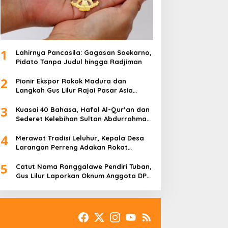
1
Lahirnya Pancasila: Gagasan Soekarno,
Pidato Tanpa Judul hingga Radjiman
2
Pionir Ekspor Rokok Madura dan
Langkah Gus Lilur Rajai Pasar Asia
Eropa
3
Kuasai 40 Bahasa, Hafal Al-Qur’an dan
Sederet Kelebihan Sultan Abdurrahman
Pakunataningrat
4
Merawat Tradisi Leluhur, Kepala Desa
Larangan Perreng Adakan Rokat
Gamelan Pusaka
5
Catut Nama Ranggalawe Pendiri Tuban,
Gus Lilur Laporkan Oknum Anggota DPR
RI Dapil Jatim ke MKD