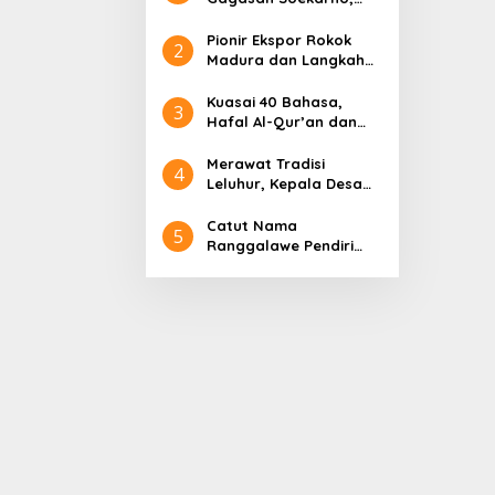
Pidato Tanpa Judul
hingga Radjiman
Pionir Ekspor Rokok
2
Madura dan Langkah
Gus Lilur Rajai Pasar
Asia Eropa
Kuasai 40 Bahasa,
3
Hafal Al-Qur’an dan
Sederet Kelebihan
Sultan Abdurrahman
Merawat Tradisi
4
Pakunataningrat
Leluhur, Kepala Desa
Larangan Perreng
Adakan Rokat Gamelan
Catut Nama
5
Pusaka
Ranggalawe Pendiri
Tuban, Gus Lilur
Laporkan Oknum
Anggota DPR RI Dapil
Jatim ke MKD