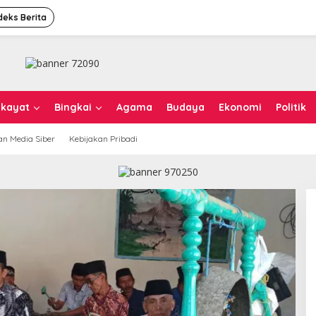
deks Berita
ikayat
Bingkai
Agama
Budaya
Ekonomi
Politik
n Media Siber
Kebijakan Pribadi