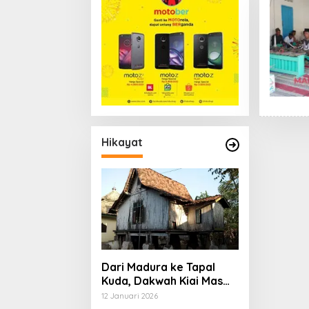
Hikayat
Dari Madura ke Tapal
Kuda, Dakwah Kiai Mas
Su’ud, dan Cita-cita
12 Januari 2026
Besar Sang Penerus