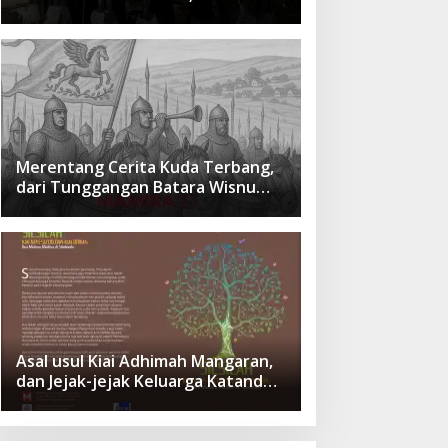
cita Besar Sang Penerus
Menusantara dan Mendunia
Merentang Cerita Kuda Terbang,
dari Tunggangan Batara Wisnu
Hingga Simbol Ketangguhan Para
Kesatria
Asal usul Kiai Adhimah Mangaran,
dan Jejak-jejak Keluarga Katandur
di Situbondo