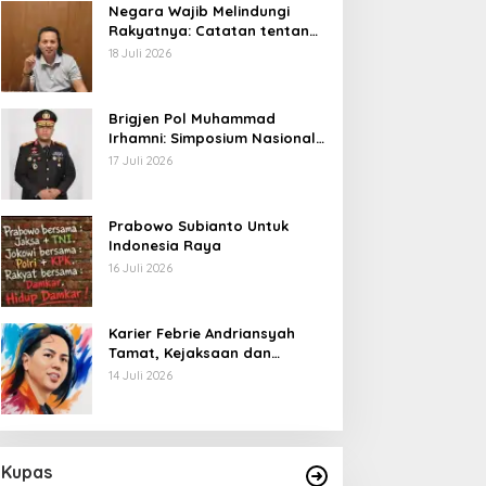
Negara Wajib Melindungi
Rakyatnya: Catatan tentang
Nasib Para Penambang
18 Juli 2026
Belerang Kawah Ijen
Brigjen Pol Muhammad
Irhamni: Simposium Nasional
Outlook Kejahatan SDA-LH
17 Juli 2026
2026–2030 Beri Banyak
Masukan Bagi APH
Prabowo Subianto Untuk
Indonesia Raya
16 Juli 2026
Karier Febrie Andriansyah
Tamat, Kejaksaan dan
Kepolisian Kian Erat
14 Juli 2026
Kupas