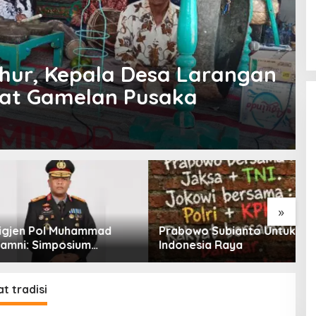
uhur, Kepala Desa Larangan
at Gamelan Pusaka
»
n Pol Muhammad
Prabowo Subianto Untuk
K
i: Simposium
Indonesia Raya
T
al Outlook
K
tan SDA-LH 2026–
eri Banyak Masukan
t tradisi
PH