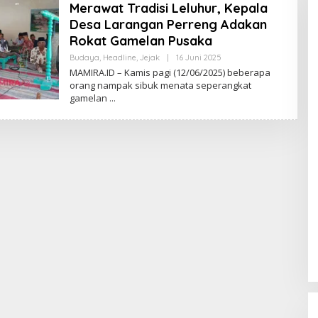
Merawat Tradisi Leluhur, Kepala
Desa Larangan Perreng Adakan
Rokat Gamelan Pusaka
Budaya
,
Headline
,
Jejak
|
16 Juni 2025
O
L
MAMIRA.ID – Kamis pagi (12/06/2025) beberapa
E
orang nampak sibuk menata seperangkat
H
gamelan
M
A
D
U
R
A
B
U
M
I
N
U
S
A
N
T
A
R
A