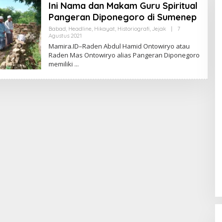
Ini Nama dan Makam Guru Spiritual
Pangeran Diponegoro di Sumenep
Babad
,
Headline
,
Hikayat
,
Historiografi
,
Jejak
|
7
Agustus 2021
O
L
Mamira.ID–Raden Abdul Hamid Ontowiryo atau
E
Raden Mas Ontowiryo alias Pangeran Diponegoro
H
memiliki
M
A
D
U
R
A
B
U
M
I
N
U
S
A
N
T
A
R
A