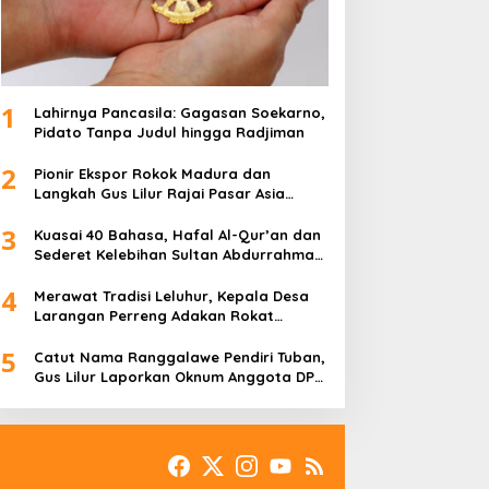
1
Lahirnya Pancasila: Gagasan Soekarno,
Pidato Tanpa Judul hingga Radjiman
2
Pionir Ekspor Rokok Madura dan
Langkah Gus Lilur Rajai Pasar Asia
Eropa
3
Kuasai 40 Bahasa, Hafal Al-Qur’an dan
Sederet Kelebihan Sultan Abdurrahman
Pakunataningrat
4
Merawat Tradisi Leluhur, Kepala Desa
Larangan Perreng Adakan Rokat
Gamelan Pusaka
5
Catut Nama Ranggalawe Pendiri Tuban,
Gus Lilur Laporkan Oknum Anggota DPR
RI Dapil Jatim ke MKD