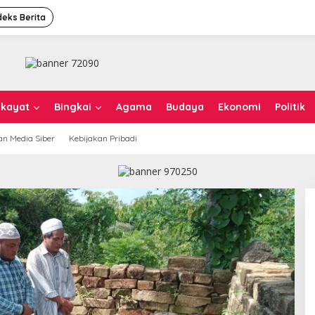
deks Berita
ikayat
Bingkai
Agama
Budaya
Ekonomi
Politik
n Media Siber
Kebijakan Pribadi