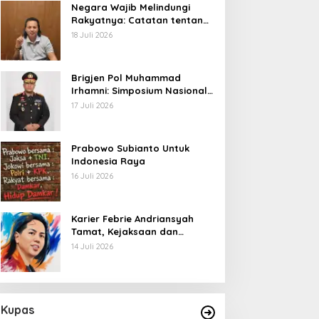
Negara Wajib Melindungi
Rakyatnya: Catatan tentang
Nasib Para Penambang
18 Juli 2026
Belerang Kawah Ijen
Brigjen Pol Muhammad
Irhamni: Simposium Nasional
Outlook Kejahatan SDA-LH
17 Juli 2026
2026–2030 Beri Banyak
Masukan Bagi APH
Prabowo Subianto Untuk
Indonesia Raya
16 Juli 2026
Karier Febrie Andriansyah
Tamat, Kejaksaan dan
Kepolisian Kian Erat
14 Juli 2026
Kupas