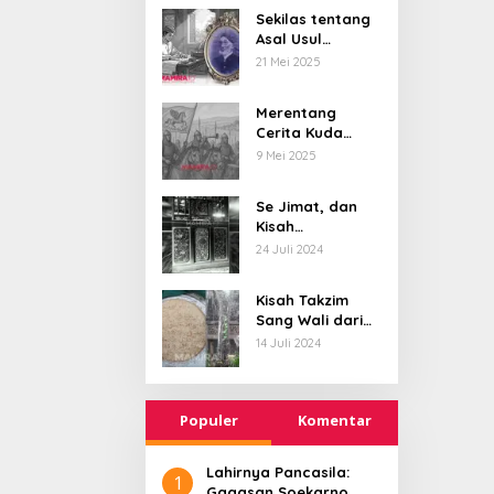
Menusantara dan
Sekilas tentang
Asal Usul
Mendunia
Kawasan
21 Mei 2025
Bujanggan, dan
Pangeran yang
Merentang
Sastrawan
Cerita Kuda
Terbang, dari
9 Mei 2025
Tunggangan
Batara Wisnu
Se Jimat, dan
Hingga Simbol
Kisah
Ketangguhan
Bersatunya
24 Juli 2024
Para Kesatria
Sumenep-
Pamekasan di
Kisah Takzim
Abad 18
Sang Wali dari
Alam Barzakh
14 Juli 2024
Populer
Komentar
Lahirnya Pancasila:
1
Gagasan Soekarno,