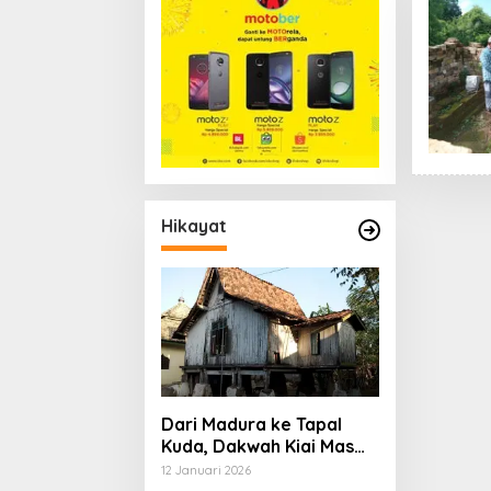
Hikayat
Dari Madura ke Tapal
Kuda, Dakwah Kiai Mas
Su’ud, dan Cita-cita
12 Januari 2026
Besar Sang Penerus