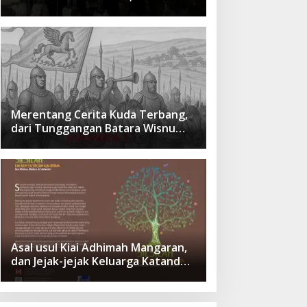
cita Besar Sang Penerus
Menusantara dan Mendunia
Merentang Cerita Kuda Terbang,
dari Tunggangan Batara Wisnu
Hingga Simbol Ketangguhan Para
Kesatria
Asal usul Kiai Adhimah Mangaran,
dan Jejak-jejak Keluarga Katandur
di Situbondo