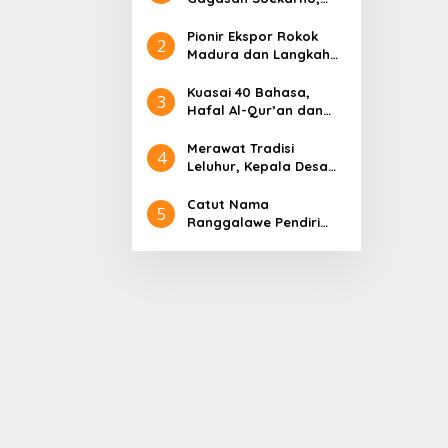
Pidato Tanpa Judul
hingga Radjiman
Pionir Ekspor Rokok
2
Madura dan Langkah
Gus Lilur Rajai Pasar
Asia Eropa
Kuasai 40 Bahasa,
3
Hafal Al-Qur’an dan
Sederet Kelebihan
Sultan Abdurrahman
Merawat Tradisi
4
Pakunataningrat
Leluhur, Kepala Desa
Larangan Perreng
Adakan Rokat Gamelan
Catut Nama
5
Pusaka
Ranggalawe Pendiri
Tuban, Gus Lilur
Laporkan Oknum
Anggota DPR RI Dapil
Jatim ke MKD