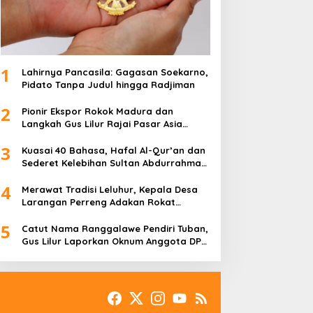
1
Lahirnya Pancasila: Gagasan Soekarno,
Pidato Tanpa Judul hingga Radjiman
2
Pionir Ekspor Rokok Madura dan
Langkah Gus Lilur Rajai Pasar Asia
Eropa
3
Kuasai 40 Bahasa, Hafal Al-Qur’an dan
Sederet Kelebihan Sultan Abdurrahman
Pakunataningrat
4
Merawat Tradisi Leluhur, Kepala Desa
Larangan Perreng Adakan Rokat
Gamelan Pusaka
5
Catut Nama Ranggalawe Pendiri Tuban,
Gus Lilur Laporkan Oknum Anggota DPR
RI Dapil Jatim ke MKD