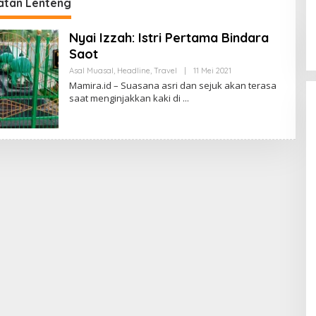
eri Banyak Masukan
tan Lenteng
PH
Nyai Izzah: Istri Pertama Bindara
Saot
Asal Muasal
,
Headline
,
Travel
|
11 Mei 2021
O
L
Mamira.id – Suasana asri dan sejuk akan terasa
E
saat menginjakkan kaki di
H
R
E
D
A
K
S
I
M
A
M
I
R
A