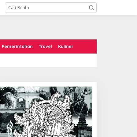
Pemerintahan
Travel
Kuliner
arier Febrie Andriansyah
Menghargai Diri Sendiri:
amat, Kejaksaan dan
Catatan Subuh dari
epolisian Kian Erat
Bentangan Tambang Tanah
Jawa