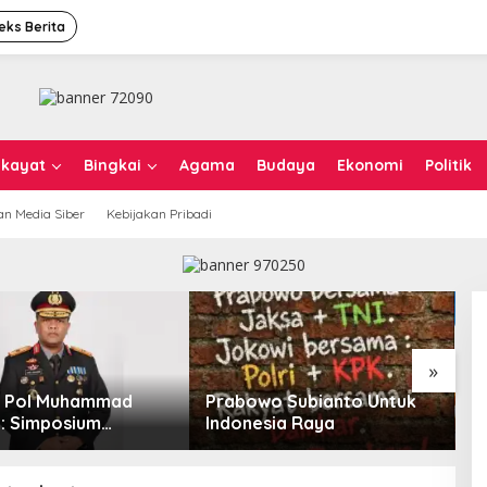
eks Berita
ikayat
Bingkai
Agama
Budaya
Ekonomi
Politik
n Media Siber
Kebijakan Pribadi
»
n Pol Muhammad
Prabowo Subianto Untuk
K
i: Simposium
Indonesia Raya
T
al Outlook
K
tan SDA-LH 2026–