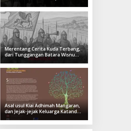
cita Besar Sang Penerus
Menusantara dan Mendunia
Merentang Cerita Kuda Terbang,
dari Tunggangan Batara Wisnu
Hingga Simbol Ketangguhan Para
Kesatria
Asal usul Kiai Adhimah Mangaran,
dan Jejak-jejak Keluarga Katandur
di Situbondo