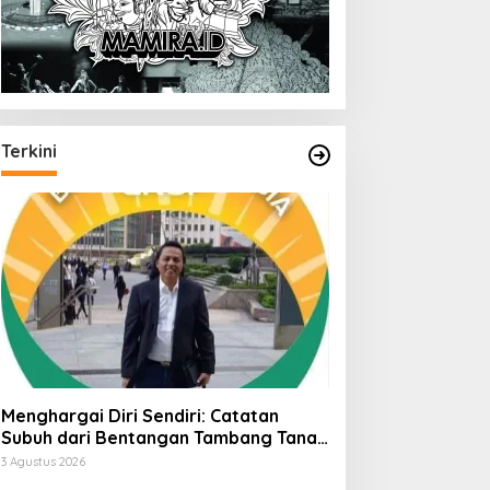
Terkini
Menghargai Diri Sendiri: Catatan
Subuh dari Bentangan Tambang Tanah
Jawa
3 Agustus 2026