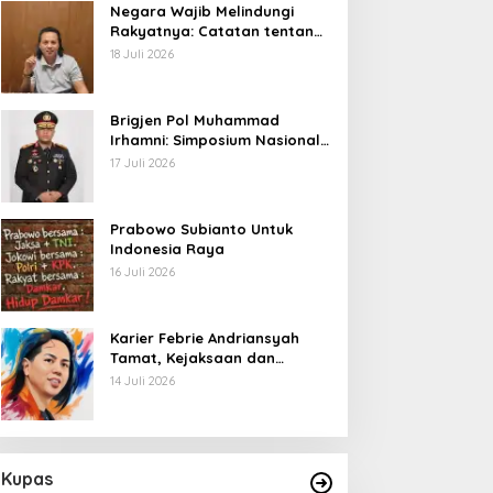
Negara Wajib Melindungi
Rakyatnya: Catatan tentang
Nasib Para Penambang
18 Juli 2026
Belerang Kawah Ijen
Brigjen Pol Muhammad
Irhamni: Simposium Nasional
Outlook Kejahatan SDA-LH
17 Juli 2026
2026–2030 Beri Banyak
Masukan Bagi APH
Prabowo Subianto Untuk
Indonesia Raya
16 Juli 2026
Karier Febrie Andriansyah
Tamat, Kejaksaan dan
Kepolisian Kian Erat
14 Juli 2026
Kupas