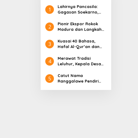
Lahirnya Pancasila:
1
Gagasan Soekarno,
Pidato Tanpa Judul
hingga Radjiman
Pionir Ekspor Rokok
2
Madura dan Langkah
Gus Lilur Rajai Pasar
Asia Eropa
Kuasai 40 Bahasa,
3
Hafal Al-Qur’an dan
Sederet Kelebihan
Sultan Abdurrahman
Merawat Tradisi
4
Pakunataningrat
Leluhur, Kepala Desa
Larangan Perreng
Adakan Rokat Gamelan
Catut Nama
5
Pusaka
Ranggalawe Pendiri
Tuban, Gus Lilur
Laporkan Oknum
Anggota DPR RI Dapil
Jatim ke MKD