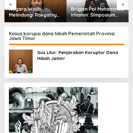
«
»
Negara Wajib
Brigjen Pol Muhammad
Melindungi Rakyatnya:
Irhamni: Simposium
Catatan tentang Nasib
Nasional Outlook
Para Penambang
Kejahatan SDA-LH
Belerang Kawah Ijen
2026–2030 Beri
Kasus korupsi dana hibah Pemerintah Provinsi
Jawa Timur
Banyak Masukan Bagi
APH
Gus Lilur: Penjarakan Koruptor Dana
Hibah Jatim!