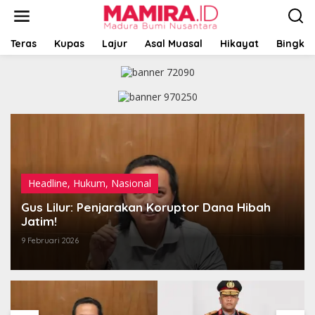
L
e
w
a
Teras
Kupas
Lajur
Asal Muasal
Hikayat
Bingkai
t
i
k
e
k
o
n
t
e
n
Headline
,
Hukum
,
Nasional
Gus Lilur: Penjarakan Koruptor Dana Hibah
Jatim!
9 Februari 2026