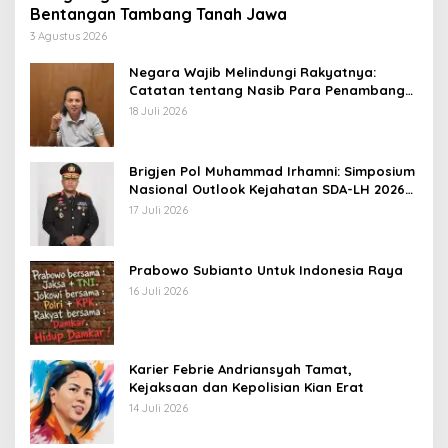
Bentangan Tambang Tanah Jawa
3 Agustus 2026
Negara Wajib Melindungi Rakyatnya:
Catatan tentang Nasib Para Penambang
Belerang Kawah Ijen
18 Juli 2026
Brigjen Pol Muhammad Irhamni: Simposium
Nasional Outlook Kejahatan SDA-LH 2026–
2030 Beri Banyak Masukan Bagi APH
17 Juli 2026
Prabowo Subianto Untuk Indonesia Raya
16 Juli 2026
Karier Febrie Andriansyah Tamat,
Kejaksaan dan Kepolisian Kian Erat
14 Juli 2026