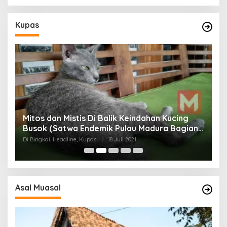
Kupas
Mitos dan Mistis Di Balik Keindahan Kucing
Busok (Satwa Endemik Pulau Madura Bagian
N
I)
Di Bingkai, Headline, Kupas
|
18 Juli 2021
Di
Asal Muasal