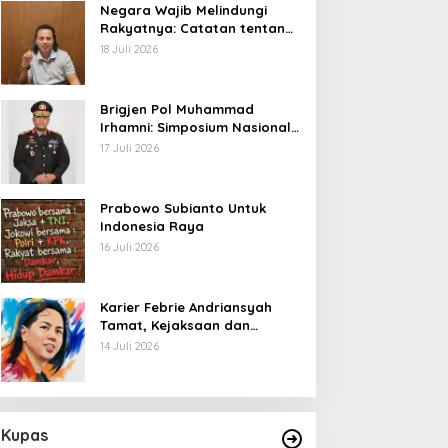
Negara Wajib Melindungi
Rakyatnya: Catatan tentang
Nasib Para Penambang
18 Juli 2026
Belerang Kawah Ijen
Brigjen Pol Muhammad
Irhamni: Simposium Nasional
Outlook Kejahatan SDA-LH
17 Juli 2026
2026–2030 Beri Banyak
Masukan Bagi APH
Prabowo Subianto Untuk
Indonesia Raya
16 Juli 2026
Karier Febrie Andriansyah
Tamat, Kejaksaan dan
Kepolisian Kian Erat
14 Juli 2026
Kupas