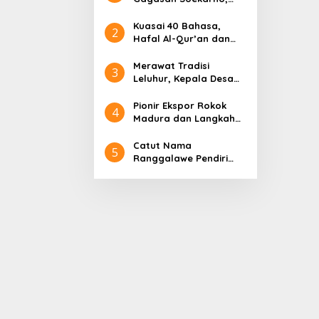
Pidato Tanpa Judul
hingga Radjiman
Kuasai 40 Bahasa,
2
Hafal Al-Qur’an dan
Sederet Kelebihan
Sultan Abdurrahman
Merawat Tradisi
3
Pakunataningrat
Leluhur, Kepala Desa
Larangan Perreng
Adakan Rokat Gamelan
Pionir Ekspor Rokok
4
Pusaka
Madura dan Langkah
Gus Lilur Rajai Pasar
Asia Eropa
Catut Nama
5
Ranggalawe Pendiri
Tuban, Gus Lilur
Laporkan Oknum
Anggota DPR RI Dapil
Jatim ke MKD