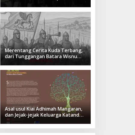
cita Besar Sang Penerus
Menusantara dan Mendunia
Merentang Cerita Kuda Terbang,
dari Tunggangan Batara Wisnu
Hingga Simbol Ketangguhan Para
Kesatria
Asal usul Kiai Adhimah Mangaran,
dan Jejak-jejak Keluarga Katandur
di Situbondo