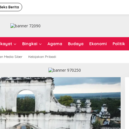
deks Berita
ikayat
Bingkai
Agama
Budaya
Ekonomi
Politik
n Media Siber
Kebijakan Pribadi