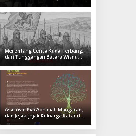
cita Besar Sang Penerus
Menusantara dan Mendunia
Merentang Cerita Kuda Terbang,
dari Tunggangan Batara Wisnu
Hingga Simbol Ketangguhan Para
Kesatria
Asal usul Kiai Adhimah Mangaran,
dan Jejak-jejak Keluarga Katandur
di Situbondo