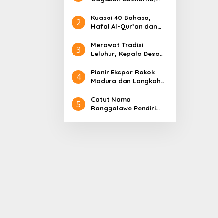
Pidato Tanpa Judul
hingga Radjiman
Kuasai 40 Bahasa,
2
Hafal Al-Qur’an dan
Sederet Kelebihan
Sultan Abdurrahman
Merawat Tradisi
3
Pakunataningrat
Leluhur, Kepala Desa
Larangan Perreng
Adakan Rokat Gamelan
Pionir Ekspor Rokok
4
Pusaka
Madura dan Langkah
Gus Lilur Rajai Pasar
Asia Eropa
Catut Nama
5
Ranggalawe Pendiri
Tuban, Gus Lilur
Laporkan Oknum
Anggota DPR RI Dapil
Jatim ke MKD