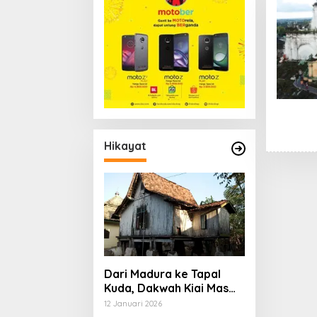
Hikayat
Dari Madura ke Tapal
Kuda, Dakwah Kiai Mas
Su’ud, dan Cita-cita
12 Januari 2026
Besar Sang Penerus