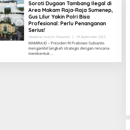
Soroti Dugaan Tambang Ilegal di
Area Makam Raja-Raja Sumenep,
Gus Lilur Yakin Polri Bisa
Profesional: Perlu Penanganan
Serius!
Headline
,
Hukum
,
Nasional
|
29 September 2025
O
L
MAMIRA.ID – Presiden RI Prabowo Subianto
E
mengambil langkah strategis dengan rencana
H
membentuk
M
A
D
U
R
A
B
U
M
I
N
U
S
A
N
T
A
R
A