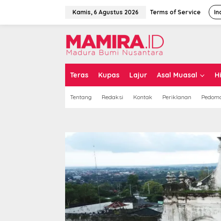
L
e
Kamis, 6 Agustus 2026
Terms of Service
In
w
a
t
i
k
e
k
Teras
Kupas
Lajur
Asal Muasal
H
o
n
Tentang
Redaksi
Kontak
Periklanan
Pedoma
t
e
n