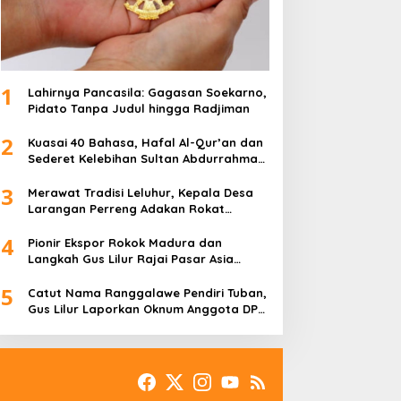
1
Lahirnya Pancasila: Gagasan Soekarno,
Pidato Tanpa Judul hingga Radjiman
2
Kuasai 40 Bahasa, Hafal Al-Qur’an dan
Sederet Kelebihan Sultan Abdurrahman
Pakunataningrat
3
Merawat Tradisi Leluhur, Kepala Desa
Larangan Perreng Adakan Rokat
Gamelan Pusaka
4
Pionir Ekspor Rokok Madura dan
Langkah Gus Lilur Rajai Pasar Asia
Eropa
5
Catut Nama Ranggalawe Pendiri Tuban,
Gus Lilur Laporkan Oknum Anggota DPR
RI Dapil Jatim ke MKD