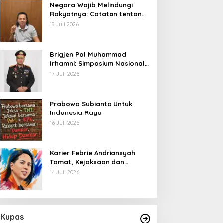
Negara Wajib Melindungi
Rakyatnya: Catatan tentang
Nasib Para Penambang
18 Juli 2026
Belerang Kawah Ijen
Brigjen Pol Muhammad
Irhamni: Simposium Nasional
Outlook Kejahatan SDA-LH
17 Juli 2026
2026–2030 Beri Banyak
Masukan Bagi APH
Prabowo Subianto Untuk
Indonesia Raya
16 Juli 2026
Karier Febrie Andriansyah
Tamat, Kejaksaan dan
Kepolisian Kian Erat
14 Juli 2026
Kupas