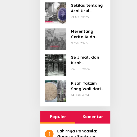
Menusantara dan
Sekilas tentang
Asal Usul
Mendunia
Kawasan
21 Mei 2025
Bujanggan, dan
Pangeran yang
Merentang
Sastrawan
Cerita Kuda
Terbang, dari
9 Mei 2025
Tunggangan
Batara Wisnu
Se Jimat, dan
Hingga Simbol
Kisah
Ketangguhan
Bersatunya
24 Juli 2024
Para Kesatria
Sumenep-
Pamekasan di
Kisah Takzim
Abad 18
Sang Wali dari
Alam Barzakh
14 Juli 2024
Populer
Komentar
Lahirnya Pancasila:
1
Gagasan Soekarno,