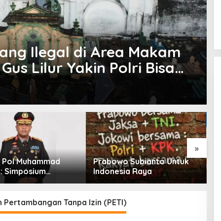
ang Ilegal di Area Makam
us Lilur Yakin Polri Bisa
enanganan Serius!
»
n Pol Muhammad
Prabowo Subianto Untuk
K
i: Simposium
Indonesia Raya
T
al Outlook
K
tan SDA-LH 2026–
eri Banyak Masukan
 Pertambangan Tanpa Izin (PETI)
PH