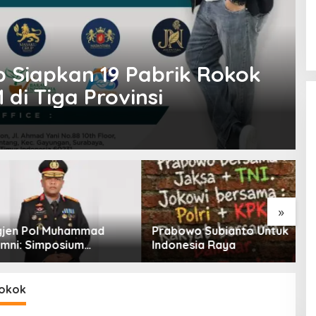
p Siapkan 19 Pabrik Rokok
di Tiga Provinsi
»
n Pol Muhammad
Prabowo Subianto Untuk
K
i: Simposium
Indonesia Raya
T
al Outlook
K
tan SDA-LH 2026–
eri Banyak Masukan
rokok
PH