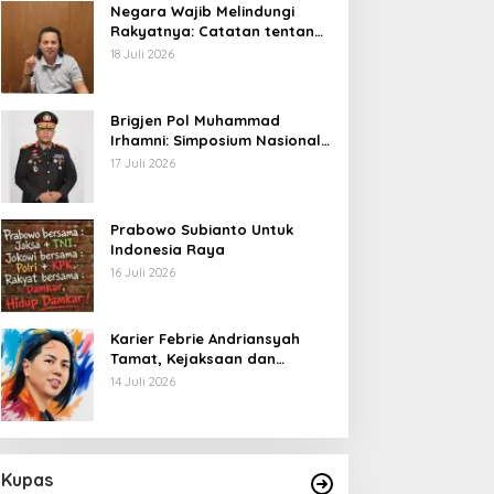
Negara Wajib Melindungi
Rakyatnya: Catatan tentang
Nasib Para Penambang
18 Juli 2026
Belerang Kawah Ijen
Brigjen Pol Muhammad
Irhamni: Simposium Nasional
Outlook Kejahatan SDA-LH
17 Juli 2026
2026–2030 Beri Banyak
Masukan Bagi APH
Prabowo Subianto Untuk
Indonesia Raya
16 Juli 2026
Karier Febrie Andriansyah
Tamat, Kejaksaan dan
Kepolisian Kian Erat
14 Juli 2026
Kupas