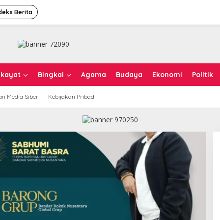
deks Berita
ikayat
Bingkai
Agama
Budaya
Ekonomi
Politik
n Media Siber
Kebijakan Pribadi