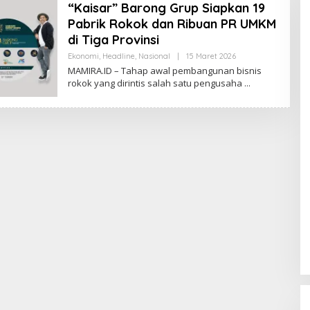
“Kaisar” Barong Grup Siapkan 19
Pabrik Rokok dan Ribuan PR UMKM
di Tiga Provinsi
Ekonomi
,
Headline
,
Nasional
|
15 Maret 2026
O
L
MAMIRA.ID – Tahap awal pembangunan bisnis
E
rokok yang dirintis salah satu pengusaha
H
M
A
D
U
R
A
B
U
M
I
N
U
S
A
N
T
A
R
A