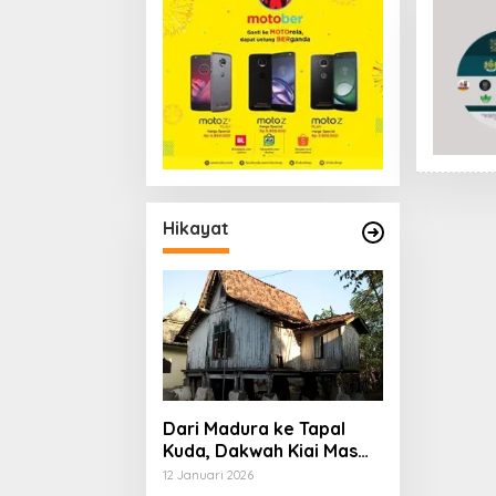
Hikayat
Dari Madura ke Tapal
Kuda, Dakwah Kiai Mas
Su’ud, dan Cita-cita
12 Januari 2026
Besar Sang Penerus