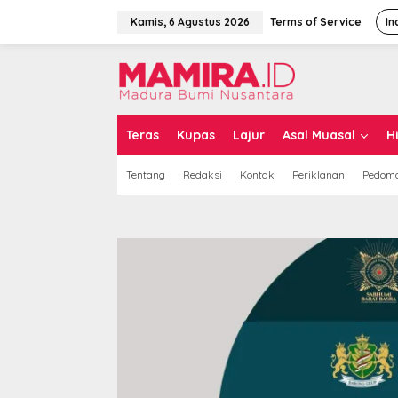
L
e
Kamis, 6 Agustus 2026
Terms of Service
In
w
a
t
i
k
e
k
Teras
Kupas
Lajur
Asal Muasal
H
o
n
Tentang
Redaksi
Kontak
Periklanan
Pedoma
t
e
n