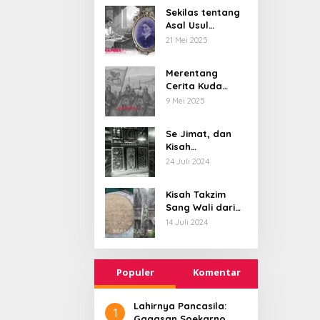
Menusantara dan
Sekilas tentang
Asal Usul
Mendunia
Kawasan
21 Mei 2025
Bujanggan, dan
Pangeran yang
Merentang
Sastrawan
Cerita Kuda
Terbang, dari
9 Mei 2025
Tunggangan
Batara Wisnu
Se Jimat, dan
Hingga Simbol
Kisah
Ketangguhan
Bersatunya
24 Juli 2024
Para Kesatria
Sumenep-
Pamekasan di
Kisah Takzim
Abad 18
Sang Wali dari
Alam Barzakh
14 Juli 2024
Populer
Komentar
Lahirnya Pancasila:
1
Gagasan Soekarno,