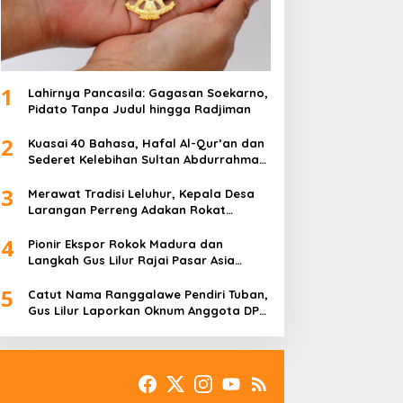
1
Lahirnya Pancasila: Gagasan Soekarno,
Pidato Tanpa Judul hingga Radjiman
2
Kuasai 40 Bahasa, Hafal Al-Qur’an dan
Sederet Kelebihan Sultan Abdurrahman
Pakunataningrat
3
Merawat Tradisi Leluhur, Kepala Desa
Larangan Perreng Adakan Rokat
Gamelan Pusaka
4
Pionir Ekspor Rokok Madura dan
Langkah Gus Lilur Rajai Pasar Asia
Eropa
5
Catut Nama Ranggalawe Pendiri Tuban,
Gus Lilur Laporkan Oknum Anggota DPR
RI Dapil Jatim ke MKD