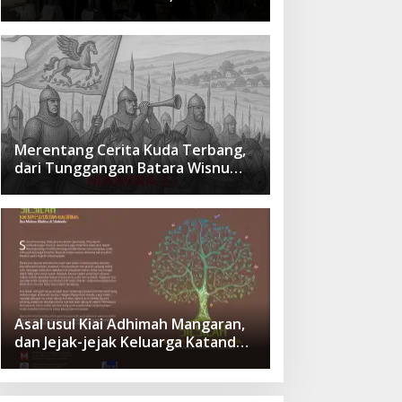
cita Besar Sang Penerus
Menusantara dan Mendunia
Merentang Cerita Kuda Terbang,
dari Tunggangan Batara Wisnu
Hingga Simbol Ketangguhan Para
Kesatria
Asal usul Kiai Adhimah Mangaran,
dan Jejak-jejak Keluarga Katandur
di Situbondo