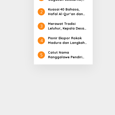
Pidato Tanpa Judul
hingga Radjiman
Kuasai 40 Bahasa,
2
Hafal Al-Qur’an dan
Sederet Kelebihan
Sultan Abdurrahman
Merawat Tradisi
3
Pakunataningrat
Leluhur, Kepala Desa
Larangan Perreng
Adakan Rokat Gamelan
Pionir Ekspor Rokok
4
Pusaka
Madura dan Langkah
Gus Lilur Rajai Pasar
Asia Eropa
Catut Nama
5
Ranggalawe Pendiri
Tuban, Gus Lilur
Laporkan Oknum
Anggota DPR RI Dapil
Jatim ke MKD