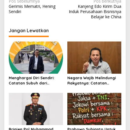
N
Pos sebelumnya
Pos berikutnya
Gerimis Mematri, Hening
Kanjeng Edo Kirim Dua
a
Sendiri
Induk Perusahaan Bisnisnya
v
Belajar ke China
i
Jangan Lewatkan
g
a
s
i
p
o
Menghargai Diri Sendiri:
Negara Wajib Melindungi
s
Catatan Subuh dari
Rakyatnya: Catatan
Bentangan Tambang Tanah
tentang Nasib Para
Jawa
Penambang Belerang
Kawah Ijen
Brigjen Pol Muhammad
Prabowo Subianto Untuk