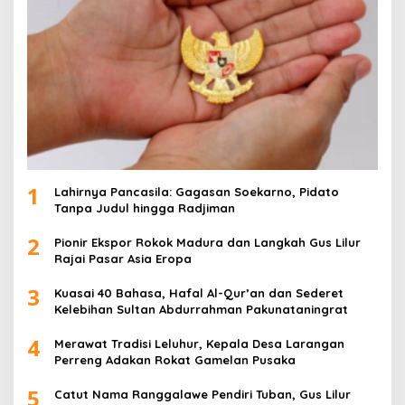
1
Lahirnya Pancasila: Gagasan Soekarno, Pidato
Tanpa Judul hingga Radjiman
2
Pionir Ekspor Rokok Madura dan Langkah Gus Lilur
Rajai Pasar Asia Eropa
3
Kuasai 40 Bahasa, Hafal Al-Qur’an dan Sederet
Kelebihan Sultan Abdurrahman Pakunataningrat
4
Merawat Tradisi Leluhur, Kepala Desa Larangan
Perreng Adakan Rokat Gamelan Pusaka
5
Catut Nama Ranggalawe Pendiri Tuban, Gus Lilur