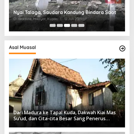
Misteri Nama Asli Kiai Agung Nepa, Waliyullah
G
t
dari Kampung Raden
L
Di Headline, Kupas
|
11 Juli 2021
Di
Asal Muasal
Dari Madura ke Tapal Kuda, Dakwah Kiai Mas
Su’ud, dan Cita-cita Besar Sang Penerus
Menusantara dan Mendunia