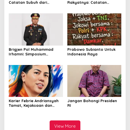
Catatan Subuh dari
Rakyatnya: Catatan
Bentangan Tambang Tanah
tentang Nasib Para
Jawa
Penambang Belerang
Kawah Ijen
Brigjen Pol Muhammad
Prabowo Subianto Untuk
Irhamni: Simposium
Indonesia Raya
Nasional Outlook
Kejahatan SDA-LH 2026–
2030 Beri Banyak Masukan
Bagi APH
Karier Febrie Andriansyah
Jangan Bohongi Presiden
Tamat, Kejaksaan dan
RI
Kepolisian Kian Erat
View More