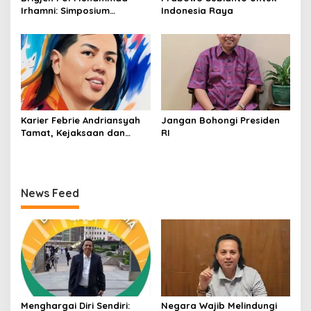
Irhamni: Simposium
Indonesia Raya
Nasional Outlook
Kejahatan SDA-LH 2026–
2030 Beri Banyak Masukan
Bagi APH
Karier Febrie Andriansyah
Jangan Bohongi Presiden
Tamat, Kejaksaan dan
RI
Kepolisian Kian Erat
News Feed
Menghargai Diri Sendiri:
Negara Wajib Melindungi