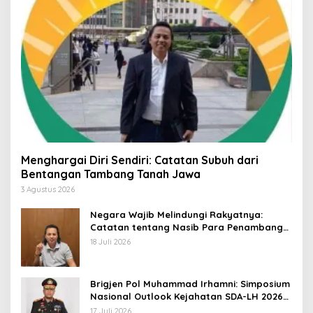
Menghargai Diri Sendiri: Catatan Subuh dari
Bentangan Tambang Tanah Jawa
3 Agustus 2026
Negara Wajib Melindungi Rakyatnya:
Catatan tentang Nasib Para Penambang
Belerang Kawah Ijen
18 Juli 2026
Brigjen Pol Muhammad Irhamni: Simposium
Nasional Outlook Kejahatan SDA-LH 2026–
2030 Beri Banyak Masukan Bagi APH
17 Juli 2026