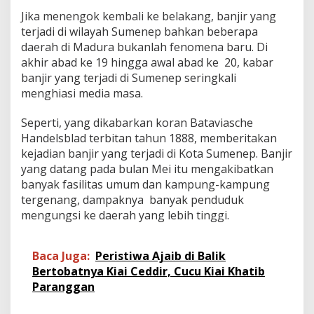
T
Jika menengok kembali ke belakang, banjir yang
e
terjadi di wilayah Sumenep bahkan beberapa
n
g
daerah di Madura bukanlah fenomena baru. Di
g
akhir abad ke 19 hingga awal abad ke 20, kabar
e
banjir yang terjadi di Sumenep seringkali
l
menghiasi media masa.
a
m
d
Seperti, yang dikabarkan koran Bataviasche
i
Handelsblad terbitan tahun 1888, memberitakan
A
kejadian banjir yang terjadi di Kota Sumenep. Banjir
w
yang datang pada bulan Mei itu mengakibatkan
a
banyak fasilitas umum dan kampung-kampung
l
A
tergenang, dampaknya banyak penduduk
b
mengungsi ke daerah yang lebih tinggi.
a
d
2
Baca Juga:
Peristiwa Ajaib di Balik
0
Bertobatnya Kiai Ceddir, Cucu Kiai Khatib
Paranggan