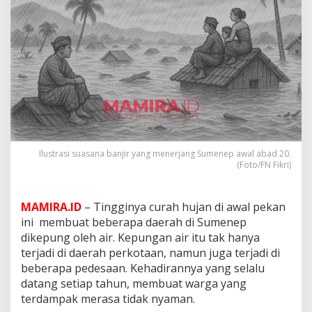
M
a
d
u
r
a
T
i
m
u
r
,
Ilustrasi suasana banjir yang menerjang Sumenep awal abad 20.
S
(Foto/FN Fikri)
u
m
e
MAMIRA.ID
– Tingginya curah hujan di awal pekan
n
e
ini membuat beberapa daerah di Sumenep
p
dikepung oleh air. Kepungan air itu tak hanya
H
terjadi di daerah perkotaan, namun juga terjadi di
a
beberapa pedesaan. Kehadirannya yang selalu
m
p
datang setiap tahun, membuat warga yang
i
terdampak merasa tidak nyaman.
r