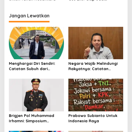
i
Penyedia Suplai Nasional:
p
Stop Tambang Ilegal!!
Jangan Lewatkan
o
s
Menghargai Diri Sendiri:
Negara Wajib Melindungi
Catatan Subuh dari
Rakyatnya: Catatan
Bentangan Tambang Tanah
tentang Nasib Para
Jawa
Penambang Belerang
Kawah Ijen
Brigjen Pol Muhammad
Prabowo Subianto Untuk
Irhamni: Simposium
Indonesia Raya
Nasional Outlook
Kejahatan SDA-LH 2026–