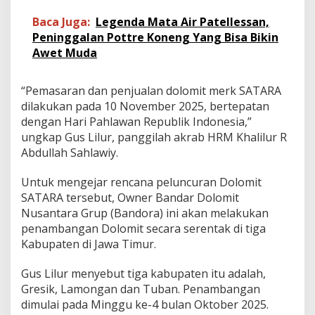
a
Baca Juga:
Legenda Mata Air Patellessan,
w
a
Peninggalan Pottre Koneng Yang Bisa Bikin
n
Awet Muda
T
a
n
“Pemasaran dan penjualan dolomit merk SATARA
a
dilakukan pada 10 November 2025, bertepatan
h
dengan Hari Pahlawan Republik Indonesia,”
N
u
ungkap Gus Lilur, panggilah akrab HRM Khalilur R
s
Abdullah Sahlawiy.
a
n
Untuk mengejar rencana peluncuran Dolomit
t
SATARA tersebut, Owner Bandar Dolomit
a
r
Nusantara Grup (Bandora) ini akan melakukan
a
penambangan Dolomit secara serentak di tiga
Kabupaten di Jawa Timur.
Gus Lilur menyebut tiga kabupaten itu adalah,
Gresik, Lamongan dan Tuban. Penambangan
dimulai pada Minggu ke-4 bulan Oktober 2025.