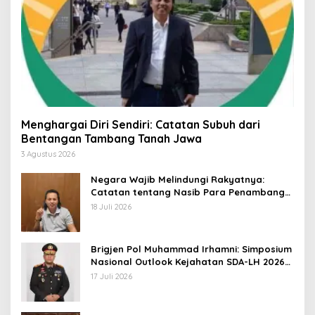
Menghargai Diri Sendiri: Catatan Subuh dari
Bentangan Tambang Tanah Jawa
3 Agustus 2026
Negara Wajib Melindungi Rakyatnya:
Catatan tentang Nasib Para Penambang
Belerang Kawah Ijen
18 Juli 2026
Brigjen Pol Muhammad Irhamni: Simposium
Nasional Outlook Kejahatan SDA-LH 2026–
2030 Beri Banyak Masukan Bagi APH
17 Juli 2026