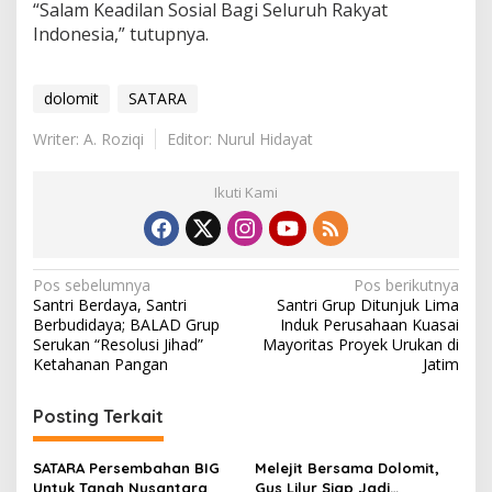
“Salam Keadilan Sosial Bagi Seluruh Rakyat
Indonesia,” tutupnya.
dolomit
SATARA
Writer: A. Roziqi
Editor: Nurul Hidayat
Ikuti Kami
N
Pos sebelumnya
Pos berikutnya
Santri Berdaya, Santri
Santri Grup Ditunjuk Lima
a
Berbudidaya; BALAD Grup
Induk Perusahaan Kuasai
v
Serukan “Resolusi Jihad”
Mayoritas Proyek Urukan di
Ketahanan Pangan
Jatim
i
g
Posting Terkait
a
s
SATARA Persembahan BIG
Melejit Bersama Dolomit,
Untuk Tanah Nusantara
Gus Lilur Siap Jadi