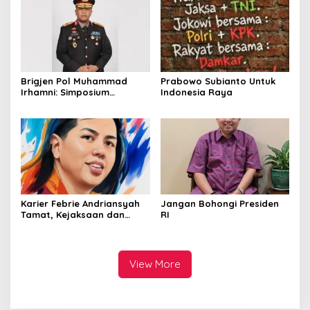
Kawah Ijen
Brigjen Pol Muhammad
Prabowo Subianto Untuk
Irhamni: Simposium
Indonesia Raya
Nasional Outlook
Kejahatan SDA-LH 2026–
2030 Beri Banyak Masukan
Bagi APH
Karier Febrie Andriansyah
Jangan Bohongi Presiden
Tamat, Kejaksaan dan
RI
Kepolisian Kian Erat
View More