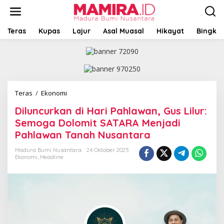
L
e
w
a
Teras
Kupas
Lajur
Asal Muasal
Hikayat
Bingkai
t
i
k
e
k
o
Teras
/
Ekonomi
D
n
i
t
Diluncurkan di Hari Pahlawan, Gus Lilur:
l
e
u
Semoga Dolomit SATARA Menjadi
n
n
Pahlawan Tanah Nusantara
c
u
Madura Bumi Nusantara
24 Oktober 2025
r
Ekonomi
,
Headline
k
a
n
d
i
H
a