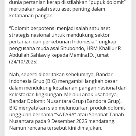
dunia pertanian kerap diistilahkan “pupuk dolomit”
a
merupakan salah satu aset penting dalam
D
o
ketahanan pangan.
l
o
“Dolomit berpotensi menjadi salah satu aset
m
strategis nasional untuk mendukung sektor
i
pertanian dan perkebunan Indonesia,” ungkap
t
S
pengusaha muda asal Situbondo, HRM Khalilur R
A
Abdullah Sahlawiy kepada Mamira.ID, Jumat
T
(24/10/2025).
A
R
Nah, seperti diberitakan sebelumnya, Bandar
A
M
Indonesia Grup (BIG) mengambil langkah besar
e
dalam mendukung ketahanan pangan nasional dan
n
kelestarian lingkungan. Melalui anak usahanya,
j
Bandar Dolomit Nusantara Grup (Bandora Grup),
a
d
BIG menyatakan siap meluncurkan produk dolomit
i
unggulan bernama “SATARA” atau Sahabat Tanah
P
Nusantara pada 9 Desember 2025 mendatang.
a
Namun rencana tersebut kini dimajukan.
h
l