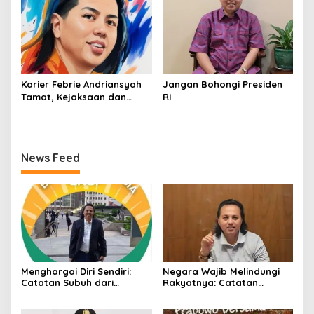
2030 Beri Banyak Masukan
Bagi APH
Karier Febrie Andriansyah
Jangan Bohongi Presiden
Tamat, Kejaksaan dan
RI
Kepolisian Kian Erat
News Feed
Menghargai Diri Sendiri:
Negara Wajib Melindungi
Catatan Subuh dari
Rakyatnya: Catatan
Bentangan Tambang Tanah
tentang Nasib Para
Jawa
Penambang Belerang