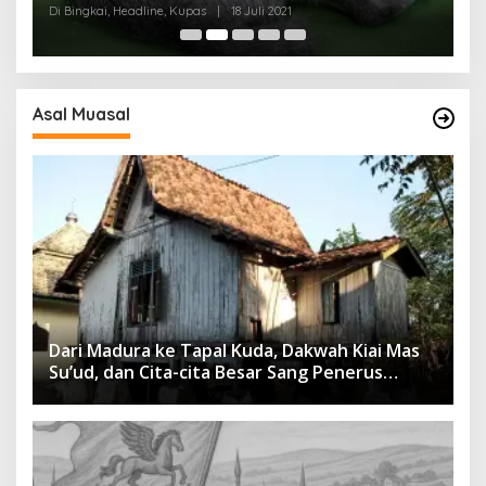
I)
Di Bingkai, Headline, Kupas
|
18 Juli 2021
Di
Asal Muasal
Dari Madura ke Tapal Kuda, Dakwah Kiai Mas
Su’ud, dan Cita-cita Besar Sang Penerus
Menusantara dan Mendunia