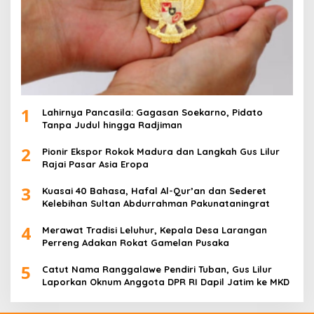
1
Lahirnya Pancasila: Gagasan Soekarno, Pidato
Tanpa Judul hingga Radjiman
2
Pionir Ekspor Rokok Madura dan Langkah Gus Lilur
Rajai Pasar Asia Eropa
3
Kuasai 40 Bahasa, Hafal Al-Qur’an dan Sederet
Kelebihan Sultan Abdurrahman Pakunataningrat
4
Merawat Tradisi Leluhur, Kepala Desa Larangan
Perreng Adakan Rokat Gamelan Pusaka
5
Catut Nama Ranggalawe Pendiri Tuban, Gus Lilur
Laporkan Oknum Anggota DPR RI Dapil Jatim ke MKD