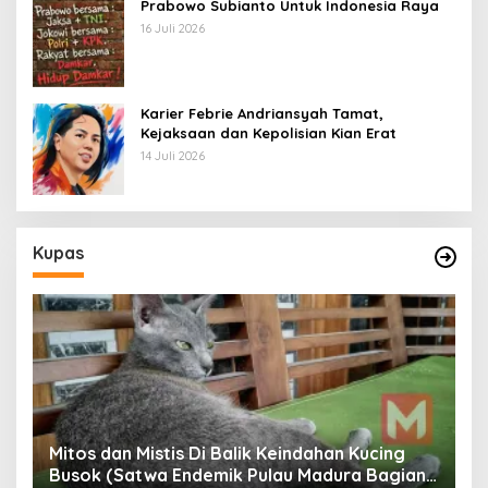
Prabowo Subianto Untuk Indonesia Raya
16 Juli 2026
Karier Febrie Andriansyah Tamat,
Kejaksaan dan Kepolisian Kian Erat
14 Juli 2026
Kupas
Mitos dan Mistis Di Balik Keindahan Kucing
Busok (Satwa Endemik Pulau Madura Bagian
N