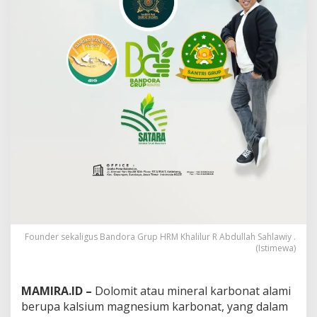
r
i
P
a
h
l
a
w
a
n
,
G
u
s
L
i
l
u
r
Founder sekaligus Bandora Grup HRM Khalilur R Abdullah Sahlawiy .
:
(Istimewa)
S
e
m
MAMIRA.ID –
Dolomit atau mineral karbonat alami
o
berupa kalsium magnesium karbonat, yang dalam
g